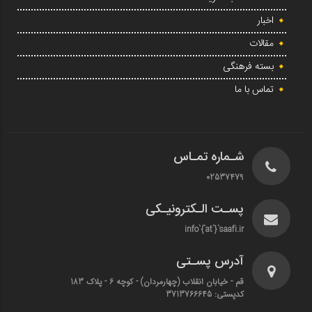
اخبار
مقالات
بسته فرهنگی
تماس با ما
شـماره تمـاس
02537479
پسـت الـکترونیـکی
info`{`at`}`saafi.ir
آدرس پسـتی
قم - خیابان انقلاب (چهارمردان)‌ - کوچه 6 - پلاک 183
کدپستی: 3713766645