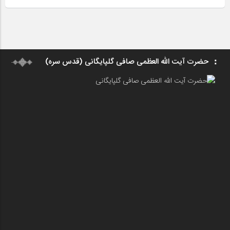
حضرت آیت الله العظمی صافی گلپایگانی (قدس سره)