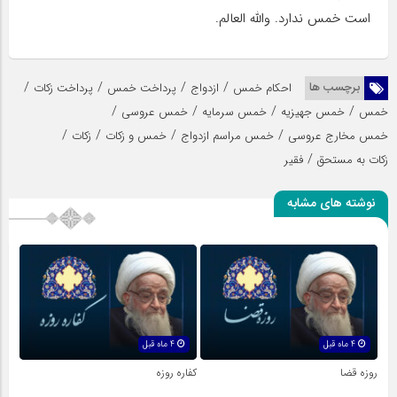
است خمس ندارد. والله العالم.
/
/
/
/
برچسب ها
احکام خمس
ازدواج
پرداخت خمس
پرداخت زکات
/
/
/
/
خمس
خمس جهیزیه
خمس سرمایه
خمس عروسی
/
/
/
/
خمس مخارج عروسی
خمس مراسم ازدواج
خمس و زکات
زکات
/
زکات به مستحق
فقیر
نوشته های مشابه
4 ماه قبل
4 ماه قبل
روزه قضا
کفاره روزه