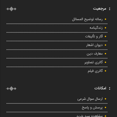
مرجعیت
رساله توضیح المسائل
زندگینامه
آثار و تألیفات
دیوان اشعار
معارف دین
گالری تصاویر
گالری فیلم
امکانات
ارسال سوال شرعی
پرسش و پاسخ
مشاهده سبد خرید