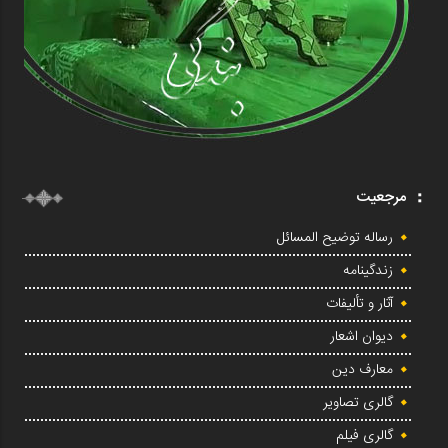
مرجعیت
رساله توضیح المسائل
زندگینامه
آثار و تألیفات
دیوان اشعار
معارف دین
گالری تصاویر
گالری فیلم