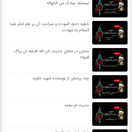
لیستنقذ عبادک من الجهاله
خطبه «خط الموت» و صراحت آن بر علم امام علیه
السلام به شهادت
سخنی در معنای حدیث «ان الله قدشاء ان یراک
قتیلا»
چند پرسش از نویسنده شهید جاوید
حدیث ام سلمه