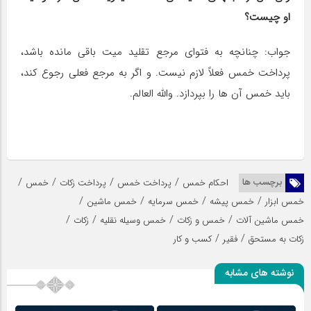
او چیست؟
جواب: چنانچه به فتوای مرجع تقلید میت باقی مانده باشد،
پرداخت خمس فعلاً لازم نیست. و اگر به مرجع فعلی رجوع کند،
باید خمس آن ها را بپردازد. والله العالم.
/
/
/
/
برچسب ها
احکام خمس
پرداخت خمس
پرداخت زکات
خمس
/
/
/
/
خمس ابزار
خمس پیشه
خمس سرمایه
خمس ماشین
/
/
/
/
خمس ماشین آلات
خمس و زکات
خمس وسیله نقلیه
زکات
/
/
زکات به مستحق
فقیر
کسب و کار
نوشته های مشابه