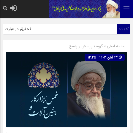
حضرت رسول اکرم صلی الله علیه 
تحقیق در عبارت زیارت ا
کلام ناب
صفحه اصلی
» گروه »
پرسش و پاسخ
13 آبان 1402 - 12:25