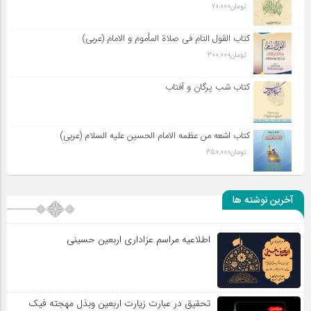
تومان
70,000
کتاب القول التام فی صلاة المأموم و الامام (عربی)
تومان
300,000
کتاب شب پرگان و آفتاب
کتاب اشعه من عظمه الامام الحسین علیه السلام (عربی)
تومان
350,000
آخرین نوشته ها
اطلاعیه مراسم عزاداری اربعین حسینی
تحقیق در عبارت زیارت اربعین وبذل مهجته فیک