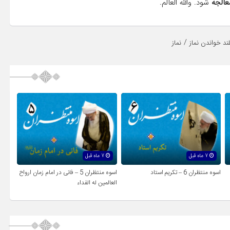
عالجه
شود. والله العالم.
/
لند خواندن نماز
نماز
7 ماه قبل
7 ماه قبل
اسوه منتظران 6 – تکریم استاد
اسوه منتظران 5 – فانی در امام زمان ارواح
العالمين له الفداء