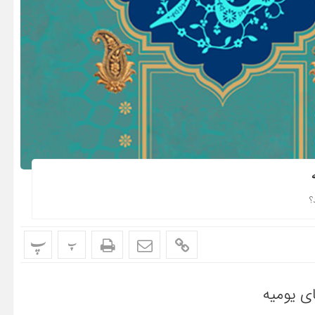
؟
پ
پ
ی یومیه