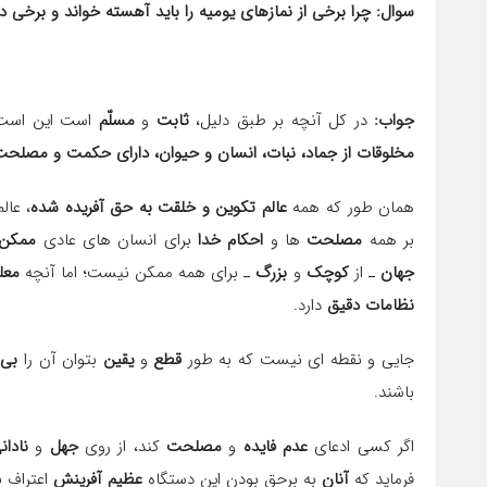
سوال: چرا برخى از نمازهاى یومیه را باید آهسته خواند و برخى دیگ
جواب:
در کل آنچه بر طبق دلیل،
ثابت
و
مسلّم
است این است
مخلوقات از جماد، نبات، انسان و حیوان، داراى حکمت و مصلح
همان طور که همه
عالم تکوین و خلقت به حق آفریده شده
، عال
بر همه
مصلحت
ها و
احکام خدا
براى انسان هاى عادى
ممکن
جهان
ـ از
کوچک
و
بزرگ
ـ براى همه ممکن نیست؛ اما آنچه
معل
نظامات دقیق
دارد.
جایی و نقطه ای نیست که به طور
قطع
و
یقین
بتوان آن را
بی
باشند.
اگر کسی ادعای
عدم فایده
و
مصلحت
کند، از روی
جهل
و
نادان
فرماید که
آنان
به برحق بودن این دستگاه
عظیم آفرینش
اعتراف ن