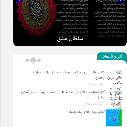
سلطان عشق
آثار و تألیفات
کتاب عالی ترین مکتب تربیت و اخلاق یا ماه مبارک
رمضان
تومان
100,000
کتاب منتخب الاثر فی الامام الثانی عشر علیهم السلام (شش
جلد)
تومان
3,000,000
کتاب دیدارها و رهنمودها