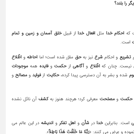
ر را بلند؟
 که
احکام خدا
مثل
افعال خدا
از قبیل
خلق آسمان و زمین و تمام
ت
است.
م
تشریع
و احکام
شرع
نیز به
حق
مقرّر شده است؛ اما
احاطه
و
اطّلاع
نیست. چنان که
اطّلاع
و
آگاهى
از
حکمت
و
فایده
همه
موجودات
وم
شده و بشر به آن دسترسى پیدا کرده،
حکایت
از
فواید
و
مصالح
و
 حکمت
و
مصلحت
معرفی کرد؛ هرچند هنوز به
کشف
آن نائل نشده
ی
است. بنابراین
خدا
در
شأن
و
اهل تفکر
و
اندیشه
در این عالم می
موده و عرض مى کنند: «
رَبَّنَا مَا خَلَقْتَ هَذَا بَاطِلاً
».