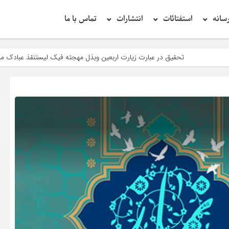
سانه
استفتائات
انتشارات
تماس با ما
 در عبارت زیارت اربعین وبذل مهجته فیک لیستنقذ عبادک من الجهاله
خطب