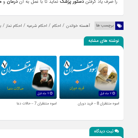
را صرف یاد گرفتن
دستور پزشک
نماید تا با عمل به آن
درمان
و
م
/
/
/
/
برچسب ها
آهسته خواندن
احکام
احکام شرعیه
احکام نماز
ب
نوشته های مشابه
7 ماه قبل
7 ماه قبل
اسوه منتظران 8 – فرید دوران
اسوه منتظران 7 – حالات دعا
ثبت دیدگاه