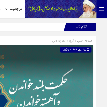
مرجعیت
ر
کلام ناب
تحقیق
صفحه اصلی
» گروه »
معارف دین
28 مهر 1404 - 18:59