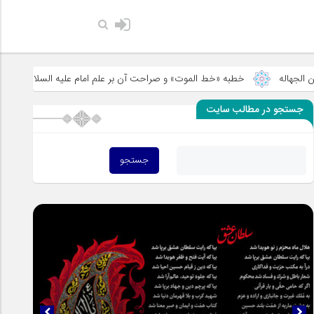
حضرت رسول اکرم صلی الله علیه وآله: کسی‌که قائم از فرزندان مرا انکار کن
ه «خط الموت» و صراحت آن بر علم امام علیه السلام به شهادت
سخنی در م
جستجو در مطالب سایت