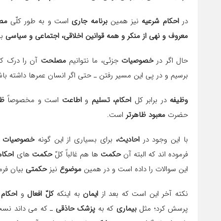
در
احکام شرعیه
نیز همین
برنامه جارى
است و به طور کلّى
مص
معروف و نهى از منکر و همه قوانین اخلاقى، اجتماعى و سیاسى
بر
حال اگر در
خصوصیات
جزئى، ما نتوانیم
مصلحت
آن را درک کن
برسیم و در پى این مسیر رفتن ـ حتى اگر انسان عمرها داشته با
وظیفه
در برابر کل
احکام، تسلیم
و
اطاعت
است و مخصوصاً
ظه
حضرت
معبود ظاهرتر
است.
با این وجود در
احادیث،
براى بسیارى از این گونه
خصوصیات
ـ
فرموده اند که البته آن
حکمت
ها هم غالباً کلّ
حکمت
هاى
احکام
این سوالات را داده است و در همین
موضوع
نیز
حکمتى
بیان فرمو
نکته آخر این است که بعد از
ایمان
به اینکه
کلّ افعال
و
احکام 
پرسش کرد؛ مثل
بیمارى
که به
پزشک حاذقى
ـ که مى داند نسخ