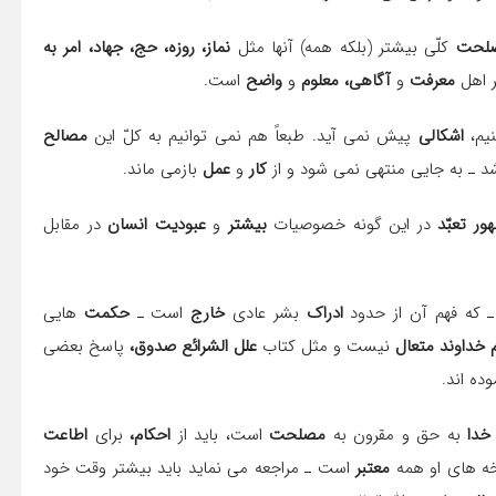
لحت
کلّى بیشتر (بلکه همه) آنها مثل
نماز، روزه، حج، جهاد، امر به
 اهل
معرفت
و
آگاهى، معلوم
و
واضح
است.
یم،
اشکالى
پیش نمى آید. طبعاً هم نمى توانیم به کلّ این
مصالح
شد ـ به جایى منتهى نمى شود و از
کار
و
عمل
بازمى ماند.
ور تعبّد
در این گونه خصوصیات
بیشتر
و
عبودیت انسان
در مقابل
 که فهم آن از حدود
ادراک
بشر عادى
خارج
است ـ
حکمت
هایى
 خداوند متعال
نیست و مثل کتاب
علل الشرائع صدوق،
پاسخ بعضى
ده اند.
خدا
به حق و مقرون به
مصلحت
است، باید از
احکام،
براى
اطاعت
ه هاى او همه
معتبر
است ـ مراجعه مى نماید باید بیشتر وقت خود