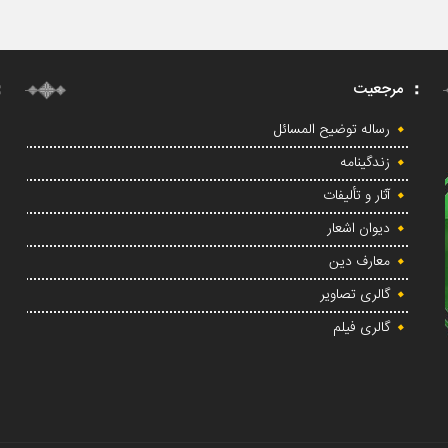
مرجعیت
رساله توضیح المسائل
زندگینامه
آثار و تألیفات
دیوان اشعار
معارف دین
گالری تصاویر
گالری فیلم