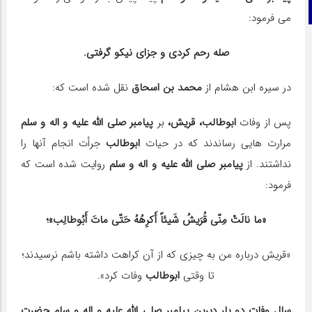
تلگرام
می فرمود:
صله رحم کردی و جزای نیکو گرفتی.
در سیره ابن هشام از
محمد بن اسحاق
نقل شده است که:
پس از وفات
ابوطالب، قریش،
بر
پیامبر صلی الله علیه و اله و سلم
مرارت هایی رساندند که در حیات
ابوطالب
جرأت انجام آنها را
نداشتند. از
پیامبر صلی الله علیه و اله و سلم
روایت شده است که
فرمود:
«ما نالَتْ مِنّی قُرَیشُ شَیئاً أَکرِهُهُ حَتّی ماتَ أَبُوطالِب»؛
«قریش درباره من به چیزی که از آن کراهت داشته باشم نرسیدند؛
تا وقتی
ابوطالب
وفات کرد».
سال وفات دو یار دیرین پیامبر صلی الله علیه و اله و سلم حضرت