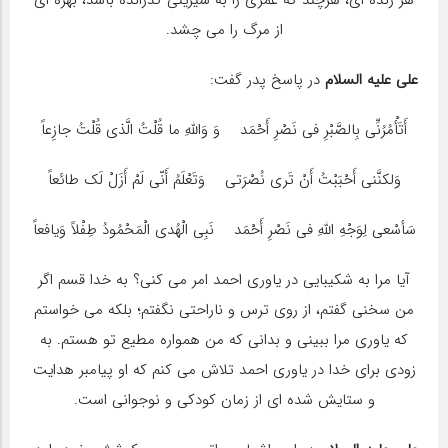
هر زنده ای، هرچند که عمری را به شیرینی گذرانده باشد، بهره ای
از مرگ را می چشد.
علی علیه السلام
در پاسخ پدر گفت:
أَتَأْمُرُنِّی بِالصَّبْرِ فی نَصْرِ أَحْمَد وَ وَاللهِ ما قُلْتُ الَّذی قُلْتُ جازِعاً
وَلکنَّنی أَحْبَبْتُ أَنْ تَرى نُصْرَتی وَتَعْلَمُ أَنّی لَمْ أَزَلْ لَک طائعاً
سَأسْعی لِوَجْهِ اللهِ فی نَصْرِ أَحْمَد نَبِی الْهُدی الْمَحْمُودُ طِفْلاً وَیافعاً
آیا مرا به شکیبایی در یاوری احمد امر می کنی؟ به خدا قسم اگر
من سخنی گفتم، از روی ترس و ناراحتی نگفتم؛ بلکه می خواستم
که یاوری مرا ببینی و بدانی که من همواره مطیع تو هستم. به
زودی برای خدا در یاوری احمد تلاش می کنم که او پیامبر هدایت
و ستایش شده ای از زمان کودکی و نوجوانی است.