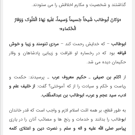
گذاشتند و شخصیت و مکارم اخلاقش را می ستودند.
«وَکانَ أبوطالب شَیخاً جَسیماً وَسیماً، عَلَیهِ بَهاءُ الْمُلُوک وَوَقارُ
الْحُکماءِ»؛
ابوطالب
– که خدایش رحمت کند –
مردی تنومند و زیبا و خوش
قیافه
بود که در رخساره او ظرافت و زیبایی پادشاهان و وقار
حکیمان دیده می شد.
از
اکثم بن صیفی
ـ
حکیم معروف عرب
ـ پرسیدند: حکمت و
ریاست و حُکم و سیادت را از که آموختی؟ گفت:
از حَلیف علم و
ادب، سید عجم و عرب، ابوطالب بن عبدالمطّلب.
به طور قطع، بر همه امّت اسلام لازم و واجب است که قدر خاندان
اب
و
طالب را بدانند و خدمات و رنج ها و مصائب آنان را در یاری
پیامبر صلی الله علیه و اله و سلم
و
نصرت دین و اعتلای کلمه