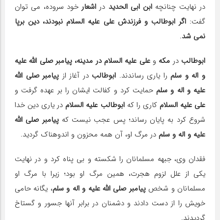
در نهایت چنانچه
ابن ابی الحدید
در
اشعار
خود سروده، می توان
گفت:
اگر ابوطالب و فرزندش علی علیه السلام نبودند، دین برپا
نمی شد
.
ابوطالب
در
مکه
و
علی علیه السلام در مدینه، پیامبر صلی الله علیه
و اله و سلم
را یاری رساندند.
ابوطالب
در آغاز از
پیامبر صلی الله
علیه و اله و سلم
حمایت کرد و کفالت ایشان را بر عهده گرفت و
علی علیه السلام
کاری را که
ابوطالب علیه السلام
در یاری دین خدا
شروع کرد به پایان رساند؛ پس عجب نیست که
پیامبر صلی الله
علیه و اله و سلم
در مرگ او، آن همه محزون و اندوهناک گردید.
فقدان وی، جبهه مسلمانان را شکسته و بی پناه کرد و در نهایت
یکی از علل لزوم هجرت، همین مرگ او بود؛ زیرا با مرگ او
مسلمانان و شخص
پیامبر صلی الله علیه و اله و سلم
، یگانه حامی
خویش را از دست دادند و دشمنان در برابر آنها جسور و گستاخ
گردیدند.