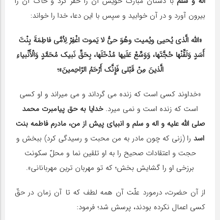
اله و سلم
با دستان مبارک خویش آن را حفر کرد و خاک آن را
بیرون آورد و در آن خوابید و سپس با این دعا، خدا را خواند:
«الله الَّذی یُحیی ویُمیت وهُوَ حیُّ لا یَموت اغْفِرْ لِاُمَّى فاطِمَةَ بِنْتَ
أَسَدٍ وَلَقِّنْها حُجَّتَها، وَوَسِّعْ عَلَیها مُدْخَلَها، بِحَقِّ نَبیک مُحَمَّدٍ وَالْأَنْبیاءِ
الَّذینَ مِنْ قَبْلی فَإِنَّک أَرْحَمُ الرّاحِمینَ»؛
«خداوند کسی است که زنده می گرداند و می میراند و او کسی
است که زنده است و نمی میرد.
خدایا به حق پیامبرت محمد
صلی الله علیه و اله و سلم و انبیای پیش از من، مادرم فاطمه بنت
اسد
را (زنی که چون مادر به من محبت و رسیدگی کرد) ببخش و
حجت و اعتقادات صحیح را به او تلقین نما و محلّ سکونت
برزخی او را گشایش بخش؛ که تو مهربان ترین مهربانانی».
از آن حضرت، درمورد علّت آن همه لطف که تا آن زمان در حقّ
کسی اعمال نکرده بودند، پرسش شد؛ فرمود: