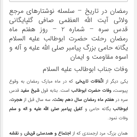
رمضان در تاریخ – سلسله نوشتارهای مرجع
ولائی آیت الله العظمی صافی گلپایگانی
قدس سره – شماره 2 – روز هفتم ماه
رمضان رحلت حضرت ابوطالب علیه السلام
یگانه حامی بزرگ پیامبر صلی الله علیه و آله و
اسوه مقاومت و ایمان
وفات جناب ابوطالب علیه السلام
یکی دیگر از
اتّفاقات تاریخی
که در ماه مبارک رمضان به وقوع
پیوست،
وفات حضرت ابوطالب
است. بنابه قول
شیخ مفید
قدس
سره در
هفتم ماه رمضان سال دهم بعثت
، سه سال قبل از
هجرت
،
ابوطالب
یگانه حامی و
کفیل پیامبر صلی الله علیه و اله و سلم
وفات نمود.
همان بزرگ مرد ارجمندی که از
اجتماع و همدستی
قریش
و
نقشه