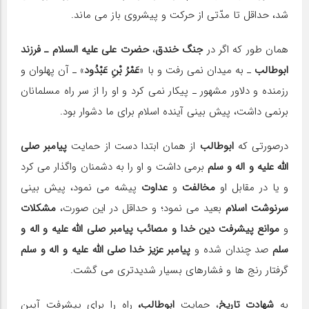
شد، حداقل تا مدّتی از حرکت و پیشروی باز می ماند.
همان طور که اگر در
جنگ خندق
،
حضرت علی علیه السلام ـ فرزند
ابوطالب
ـ به میدان نمی رفت و با «
عَمْرُ بْنِ عَبْدُود
» ـ آن پهلوان و
رزمنده و دلاور مشهور ـ پیکار نمی کرد و او را از سر راه مسلمانان
برنمی داشت، پیش بینی آینده اسلام برای ما دشوار بود.
درصورتی که
ابوطالب
از همان ابتدا دست از حمایت
پیامبر صلی
الله علیه و اله و سلم
برمی داشت و او را به دشمنان واگذار می کرد
و یا در مقابل او
مخالفت
و
عداوت
پیشه می نمود، پیش بینی
سرنوشت اسلام
بعید می نمود؛ و حداقل در این صورت،
مشکلات
و
موانع پیشرفت
دین خدا و مصائب پیامبر صلی الله علیه و اله و
سلم
صد چندان شده و
پیامبر عزیز خدا صلی الله علیه و اله و سلم
گرفتار رنج ها و فشارهای بسیار شدیدتری می گشت.
به
شهادت تاریخ
، حمایت
ابوطالب،
راه را برای پیشرفت آیین