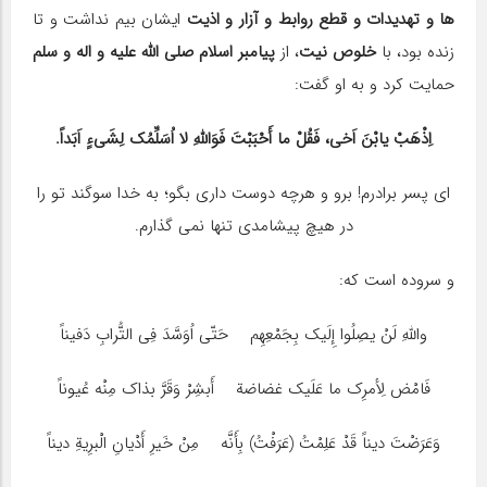
ها و تهدیدات و قطع روابط و آزار و اذیت
ایشان بیم نداشت و تا
زنده بود، با
خلوص نیت
، از
پیامبر اسلام صلی الله علیه و اله و سلم
حمایت کرد و به او گفت:
اِذْهَبْ یابْنَ اَخی، فَقُلْ ما أَحْبَبْتَ فَوَاللهِ لا اُسَلِّمُک لِشَیءٍ اَبَداً.
ای پسر برادرم! برو و هرچه دوست داری بگو؛ به خدا سوگند تو را
در هیچ پیشامدی تنها نمی گذارم.
و سروده است که:
واللهِ لَنْ یصِلُوا إِلَیک بِجَمْعِهِم حَتّی اُوَسَّدَ فِی التُّرابِ دَفیناً
فَامْض لِأمرِک ما عَلَیک غضاضة أَبشِرْ وَقَرَّ بذاک مِنْه عُیوناً
وَعَرَضْتَ دیناً قَدْ عَلِمْتُ (عَرَفْتُ) بِأَنَّه مِنْ خَیرِ أَدْیانِ الْبرِیةِ دیناً