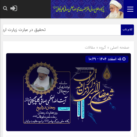
حضرت رسول اکرم صلی الله علیه وآله: کسی‌که قائم از فرزند
تحقیق در عبارت زیارت اربعین وبذل
کلام ناب
صفحه اصلی
» گروه »
مقالات
05 اسفند 1404 - 10:29