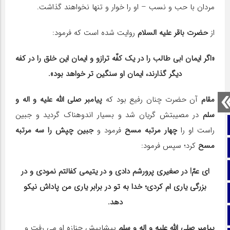
مردان با حب و نسب – او را خوار و تنها نخواهند گذاشت.
از
حضرت باقر علیه السلام
روایت شده است که فرمود:
«اگر ایمان ابی طالب را در یک کفّه ترازو و ایمان این خلق را در کفه
دیگر گذارند، ایمان او سنگین تر خواهد بود».
مقام
آن حضرت چنان رفیع بود که
پیامبر صلی الله علیه و اله و
سلم
در مصیبتش گریان شد و بسیار اندوهناک گردید و جبین
صفحه نخست
راست او را
چهار مرتبه مسح
فرمود و
جبین چپش را سه مرتبه
مسح
کرد؛ سپس فرمود:
تماس با ما
ایتا
ای عمّ! در صغیری پرورشم دادی و در یتیمی کفالتم نمودی و در
بزرگی یاری ام کردی؛ خدا به تو در برابر یاری من پاداش نیکو
آپارات
دهد.
اینستاگرام
پیامبر صلی الله علیه و اله و سلم
پیشاپیش جنازه او می رفت و