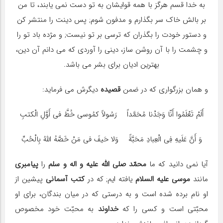
به خدا قسم هرگز با همه قوایشان به تو دست نمی یابند، تا من
بر بالش خاک سر بگذارم و مدفون شوم; پس دینت را منتشر کن
و دستور خودت را بگذران که ترسی بر تو نیست; و مژده باد تو را
و چشمت را با آن روشن ساز، دینی را آوردی که می دانم آن دین،
بهترین ادیان برای بشر می باشد.
و همان بزرگواری که در ضمن
قصیده
دیگرش می فرماید:
أَلَمْ تَعْلَمُوا أَنّا وَجَدْنا مُحَمَّداً رَسُولاً کمُوسی خُطَّ فی أَوَّلِ الْکتبِ
وَ أَنَّ عَلَیهِ فِی الْعِبادِ مَحَبَّةً وَلا حَیفَ فی مَنْ خَصَّهُ اللهُ بِالْحُبِّ
آیا نمی دانید که ما
محمّد صلی الله علیه و اله و سلم
را
پیامبری
مانند
موسی علیه السلام
یافته ایم; که در
کتب آسمانی
پیشین از
او نام برده شده است و به درستی که در میان بندگان، برای او
محبّتی است و کسی را که
خداوند
به محبّت خود مخصوص