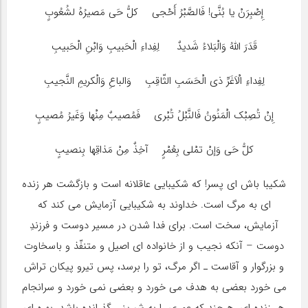
إِصْبِرَنْ یا بُنَّی! فَالصَّبْرُ أَحْجی کلُّ حَی مَصیرُهُ لشُعُوبٍ
قَدَرَ اللهُ وَالْبَلاءُ شَدیدٌ لِفِداءِ الْحَبیبِ وَابْنِ الْحَبیبِ
لِفِداءِ الْاَغَرِّ ذی الْحَسَبِ الثّاقِبِ وَالباعِ وَالْکریمِ النَّجیبِ
إِنْ تُصِبْک الْمَنُونُ فَالنَّبْلُ تُبْری فَمُصیبٌ مِنْها وَغَیرُ مُصیبٍ
کلُّ حَی وَإنْ تمْلی بِعُمْرٍ آخِذٌ مِنْ مَذاقِها بِنصیبٍ
شکیبا باش ای پسر! که شکیبایی عاقلانه است و بازگشت هر زنده
ای به مرگ است. خداوند به شکیبایی آزمایش می کند که
آزمایش، سخت است. برای فدا شدن در مسیر دوست و فرزندِ
دوست – آنکه نجیب و از خانواده ای اصیل و متنفّذ و باسخاوت
و بزرگوار و آقاست ـ اگر مرگ، تو را برسد، پس تیرو پیکان تراش
می خورد بعضی به هدف می خورد و بعضی نمی خورد و سرانجام