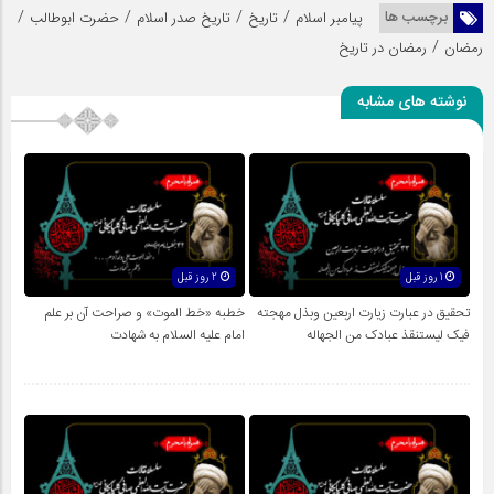
/
/
/
/
برچسب ها
پیامبر اسلام
تاریخ
تاریخ صدر اسلام
حضرت ابوطالب
/
رمضان
رمضان در تاریخ
نوشته های مشابه
1 روز قبل
2 روز قبل
تحقیق در عبارت زیارت اربعین وبذل مهجته
خطبه «خط الموت» و صراحت آن بر علم
فیک لیستنقذ عبادک من الجهاله
امام علیه السلام به شهادت