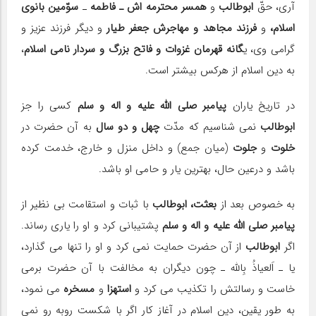
آری، حقّ
ابوطالب
و
همسر محترمه اش ـ فاطمه
ـ
سوّمین بانوی
اسلام،
و
فرزند مجاهد و مهاجرش جعفر طیار
و دیگر فرزند عزیز و
گرامی وی، ی
گانه قهرمان غزوات و فاتح بزرگ و سردار نامی اسلام
،
به دین اسلام از هرکس بیشتر است.
در تاریخ یاران
پیامبر صلی الله علیه و اله و سلم
کسی را جز
ابوطالب
نمی شناسیم که مدّت
چهل و دو سال
به آن حضرت در
خلوت
و
جلوت
(میان جمع) و داخل منزل و خارج، خدمت کرده
باشد و درعین حال، بهترین یار و حامی او باشد.
به خصوص بعد از
بعثت، ابوطالب
با ثبات و استقامت بی نظیر از
پیامبر صلی الله علیه و اله و سلم
پشتیبانی کرد و او را یاری رساند.
اگر
ابوطالب
از آن حضرت حمایت نمی کرد و او را تنها می گذارد،
یا ـ اَلعیاذُ بِالله ـ چون دیگران به مخالفت با آن حضرت برمی
خاست و رسالتش را تکذیب می کرد و
استهزا
و
مسخره
می نمود،
به طور یقین، دین اسلام در آغاز کار اگر با شکست روبه رو نمی