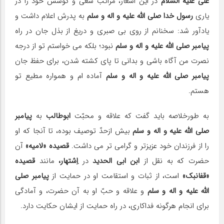
علی علیه السلام
در این اشعار، مراتب سعی و کوشش خود را در
یاری
رسول خدا صلی الله علیه و اله و سلم
به پدرش اعلام داشت و
یادآور شد: سخنانم از روی بی صبری و دریغ از بذل جان در راه
پیامبر صلی الله علیه و اله و سلم
نبود؛ بلکه می خواستم تو از درجه
نصرت من آگاه باشی و بدانی تا پای کشته شدن، برای حفظ جان
پیامبر صلی الله علیه و اله و سلم
آماده ام و همواره مطیع تو
هستم.
به طورخلاصه باید گفت که علاقه و محبّت
ابوطالب
به
پیامبر
صلی الله علیه و اله و سلم
بیش ازحدّ توصیف بوده، تا آنجا که او
را از فرزندان خود عزیزتر و گرامی تر می داشت.
قصیده «لامیه»
آن
حضرت که به نقل از
ابن ابی الحدید
در
اِشتهار،
مانند
قصیده
«قفانبک»
است، از ثبات و استقامت او در حمایت از
پیامبر صلی
الله علیه و اله و سلم
و علاقه و حبّ او به آن حضرت، و آمادگی
برای انجام هرگونه فداکاری، در راه حمایت از ایشان حکایت دارد.