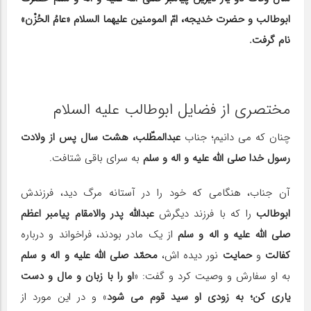
ابوطالب و حضرت خدیجه، امّ المومنین علیهما السلام «عامُ الحُزْن»
نام گرفت.
مختصری از فضایل ابوطالب علیه السلام
چنان که می دانیم؛ جناب
عبدالمطّلب،
هشت سال پس از ولادت
رسول خدا صلی الله علیه و اله و سلم
به سرای باقی شتافت.
آن جناب، هنگامی که خود را در آستانه مرگ دید، فرزندش
ابوطالب
را که با فرزند دیگرش
عبدالله
پدر والامقام پیامبر اعظم
صلی الله علیه و اله و سلم
از یک مادر بودند، فراخواند و درباره
کفالت
و
حمایت
نور دیده اش،
محمّد صلی الله علیه و اله و سلم
به او سفارش و وصیت کرد و گفت: «
او را با زبان و مال و دست
یاری کن؛ به زودی او سید قوم می شود
» و در این مورد از