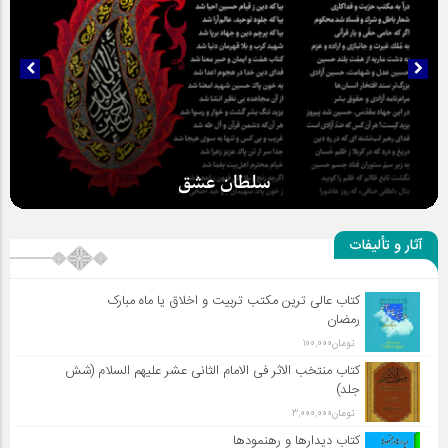
سلطان عشق
آثار و تألیفات
کتاب عالی ترین مکتب تربیت و اخلاق یا ماه مبارک
رمضان
تومان
100,000
کتاب منتخب الاثر فی الامام الثانی عشر علیهم السلام (شش
جلد)
تومان
3,000,000
کتاب دیدارها و رهنمودها