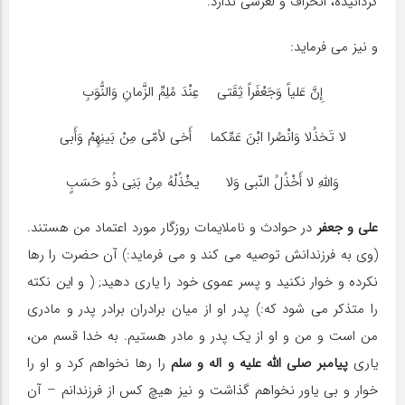
گردانیده، انحراف و لغزشی ندارد.
و نیز می فرماید:
إِنَّ عَلیاً وَجَعْفَراً ثِقَتی عِنْدَ مُلِمِّ الزَّمانِ وَالنُّوَبِ
لا تَخذُلا وَانْصُرا ابْنَ عَمِّکما أَخی لاُمّی مِنْ بَینِهِمْ وَأَبی
وَاللهِ لا أَخْذُلُ النّبی وَلا یخْذُلْهُ مِنْ بَنِی ذُو حَسَبٍ
علی و جعفر
در حوادث و ناملایمات روزگار مورد اعتماد من هستند.
(وی به فرزندانش توصیه می کند و می فرماید:) آن حضرت را رها
نکرده و خوار نکنید و پسر عموی خود را یاری دهید; ( و این نکته
را متذکر می شود که:) پدر او از میان برادران برادر پدر و مادری
من است و من و او از یک پدر و مادر هستیم. به خدا قسم من،
یاری
پیامبر صلی الله علیه و اله و سلم
را رها نخواهم کرد و او را
خوار و بی یاور نخواهم گذاشت و نیز هیچ کس از فرزندانم – آن