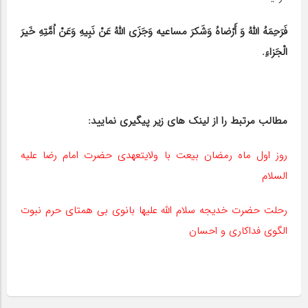
فَرَحِمَهُ اللهُ وَ أَرْضاهُ وَشَکرَ مساعیه وَجَزَی اللهُ عَنْ نَبِیهِ وَعَنْ اُمَّتِهِ خَیرَ
الْجَزاءِ.
مطالب مرتبط را از لینک های زیر پیگیری نمایید:
روز اول ماه رمضان بیعت با ولایتعهدی حضرت امام رضا علیه
السلام
رحلت حضرت خدیجه سلام الله علیها بانوی بی همتای حرم نبوت
الگوی فداکاری و احسان