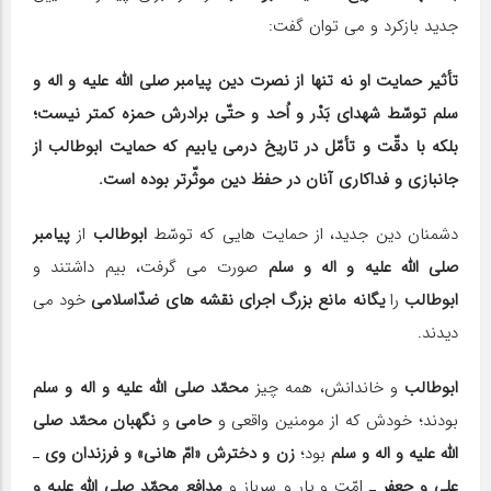
جدید بازکرد و می توان گفت:
تأثیر حمایت او نه تنها از نصرت دین پیامبر صلی الله علیه و اله و
سلم توسّط شهدای بَدْر و اُحد و حتّی برادرش حمزه کمتر نیست؛
بلکه با دقّت و تأمّل در تاریخ درمی یابیم که حمایت ابوطالب از
جانبازی و فداکاری آنان در حفظ دین موثّرتر بوده است.
دشمنان دین جدید، از حمایت هایی که توسّط
ابوطالب
از
پیامبر
صلی الله علیه و اله و سلم
صورت می گرفت، بیم داشتند و
ابوطالب
را
یگانه مانع بزرگ اجرای نقشه های ضدّاسلامی
خود می
دیدند.
ابوطالب
و خاندانش، همه چیز
محمّد صلی الله علیه و اله و سلم
بودند؛ خودش که از مومنین واقعی و
حامی
و
نگهبان محمّد صلی
الله علیه و اله و سلم
بود؛
زن و دخترش «امّ هانی» و فرزندان وی
ـ
علی و جعفر
ـ امّت و یار و سرباز و
مدافع محمّد صلی الله علیه و