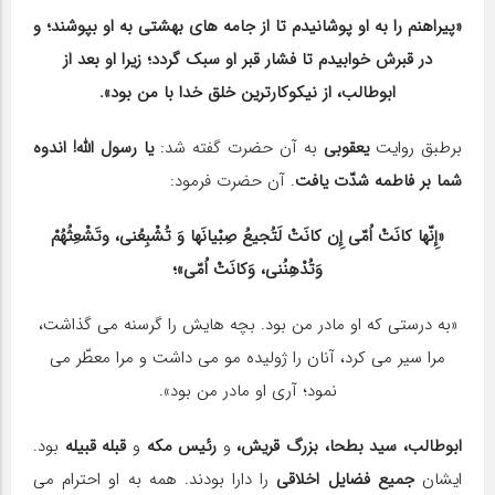
«پیراهنم را به او پوشانیدم تا از جامه های بهشتی به او بپوشند؛ و
در قبرش خوابیدم تا فشار قبر او سبک گردد؛ زیرا او بعد از
ابوطالب، از نیکوکارترین خلق خدا با من بود».
برطبق روایت
یعقوبی
به آن حضرت گفته شد:
یا رسول الله! اندوه
شما بر فاطمه شدّت یافت
. آن حضرت فرمود:
«إِنّها کانَتْ اُمّی إِن کانَتْ لَتُجیعُ صِبْیانَها وَ تُشْبِعُنی، وتَشْعِثُهُمْ
وَتُدْهِنُنی، وَکانَتْ اُمّی»؛
«به درستی که او مادر من بود. بچه هایش را گرسنه می گذاشت،
مرا سیر می کرد، آنان را ژولیده مو می داشت و مرا معطّر می
نمود؛ آری او مادر من بود».
ابوطالب، سید بطحا، بزرگ قریش،
و
رئیس مکه
و
قبله قبیله
بود.
ایشان
جمیع فضایل اخلاقی
را دارا بودند. همه به او احترام می