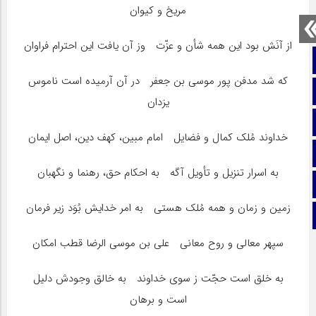
مریخ و کیوان
از آنَش بود این همه شأن و عزّت‏ وز آن یافت این احترام فراوان
صفحه نخست
که شد مدفن پور موسى بن جعفر در آن آرمیده است ناموس
تماس با ما
یزدان
ایتا
خداوند مُلک کمال و فضایل‏ امام مبین، کهف دین، اصل ایمان
آپارات
به اسرار تنزیل و تأویل آگه‏ به احکام حق، رهنما و نگهبان
اینستاگرام
زمین و زمان و همه مُلک هستى‏ به امر خدایش بُوَد زیر فرمان
تلگرام
سپهر معالى و روح معانى على بن موسى الرضا قطب امکان
به خلق است حجّت ز سوى خداوند به خالق وجودش دلیل
است و برهان