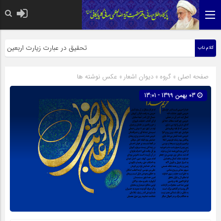
حضرت رسول اکرم صلی الله علیه 
تحقیق در عبارت زیارت اربعین وبذل 
کلام ناب
صفحه اصلی
» گروه »
دیوان اشعار
»
عکس نوشته ها
03 بهمن 1399 - 13:01