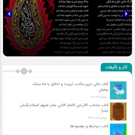
سلطان عشق
آثار و تألیفات
کتاب عالی ترین مکتب تربیت و اخلاق یا ماه مبارک
رمضان
تومان
100,000
کتاب منتخب الاثر فی الامام الثانی عشر علیهم السلام (شش
جلد)
تومان
3,000,000
کتاب دیدارها و رهنمودها