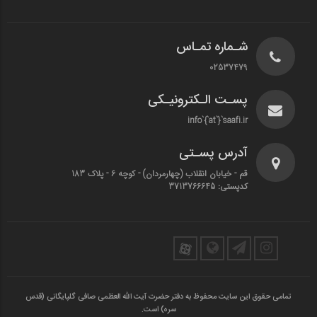
شـماره تمـاس
02537479
پسـت الـکترونیـکی
info`{`at`}`saafi.ir
آدرس پسـتی
قم - خیابان انقلاب (چهارمردان)‌ - کوچه 6 - پلاک 183
کدپستی: 3713766645
تمامی حقوق این سایت محفوظ به دفتر حضرت آیت الله العظمی صافی گلپایگانی (قدس
سره) است.