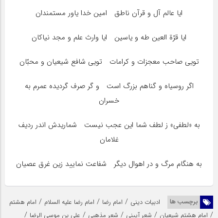
ایا عالم آل و قرآن ناطق‏ امین خدا یاور مستمندان
ایا قرّة العین طه و یاسین‏ ایا وارث علم و مجد نیاکان
تویى صاحب معجزات و کرامات‏ تویى شافع شیعیان و محبّان
اگر روسیاه و گناهم بزرگ است و گر صرف گردیده عمرم به
خسران
به «لطفى» ز لطف شما این عجب نیست‏ شماریدش اندر ردیف
غلامان
به هنگام مرگ و در اهوال دیگر شفاعت نمایید زین غرق عصیان
/
/
/
برچسب ها
ادبیات دینی
امام رضا
امام رضا علیه السلام
امام هشتم
/
/
/
/
/
امام هشتم شیعیان
شعر آیینی
شعر مذهبی
علی بن موسی الرضا