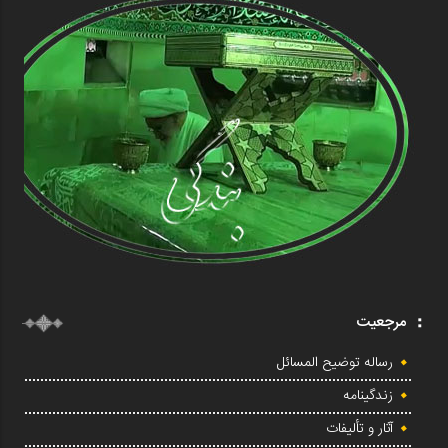
مرجعیت
رساله توضیح المسائل
زندگینامه
آثار و تألیفات