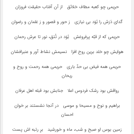
حریمى چو کعبه مطاف خلائق‏ از آن آفتاب حقیقت فروزان
گداى دَرَش را بُوَد بى ‏نیازى ز حور و قصور و ز غلمان و رضوان
حریمى که از قبّه پرفروغش‏ بُوَد در تُتق، نور تا عرش رحمان
هوایش چو خلد برین روح ‏افزا نسیمش نشاط آور و عنبرافشان
حریمى همه فیض بى حدّ بارى حریمى همه رحمت و روح و
ریحان
رواقش بود رشک فردوس اعلا جنابش بود قبله اهل عرفان
براهیم و نوح و مسیحا و موسى‏ در آنجا نشستند بر خوان
احسان
زمین‏ بوس او صبح و شب، ماه و خورشید برِ رتبه ‏اش پست