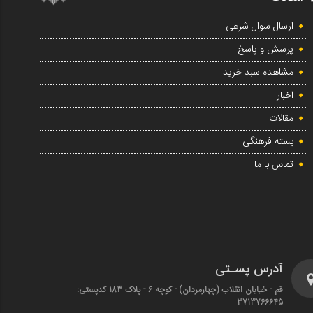
ارسال سوال شرعی
پرسش و پاسخ
مشاهده سبد خرید
اخبار
مقالات
بسته فرهنگی
تماس با ما
آدرس پسـتی
قم - خیابان انقلاب (چهارمردان)‌ - کوچه 6 - پلاک 183 کدپستی:
3713766645