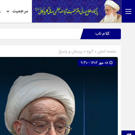
مرجعیت
ر
کلام ناب
صفحه اصلی
» گروه »
پرسش و پاسخ
08 مهر 1402 - 9:30