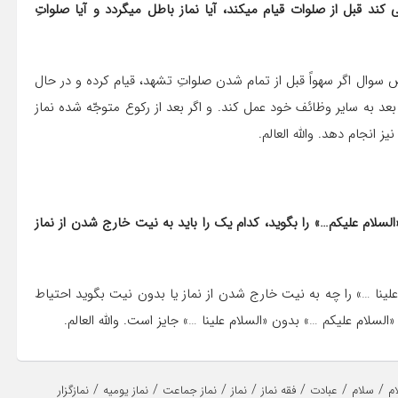
سوال: نمازگزار در حین نماز در رکعت دوم که تشهد را قرائت می کند قبل از صلوات قیام می‎کند، آیا نماز باطل می‎گردد و آیا صلواتِ
ال اگر سهواً قبل از تمام شدن صلواتِ تشهد، قیام کرده و در حال
عد به سایر وظائف خود عمل کند. و اگر بعد از رکوع متوجّه شده نماز
 انجام دهد. والله العالم.
لسلام علیکم…» را بگوید، کدام یک را باید به نیت خارج شدن از نماز
ینا …» را چه به نیت خارج شدن از نماز یا بدون نیت بگوید احتیاط
السلام علیکم …» بدون «السلام علینا …» جایز است. والله العالم.
/
/
/
/
/
/
/
م
سلام
عبادت
فقه نماز
نماز
نماز جماعت
نماز یومیه
نمازگزار