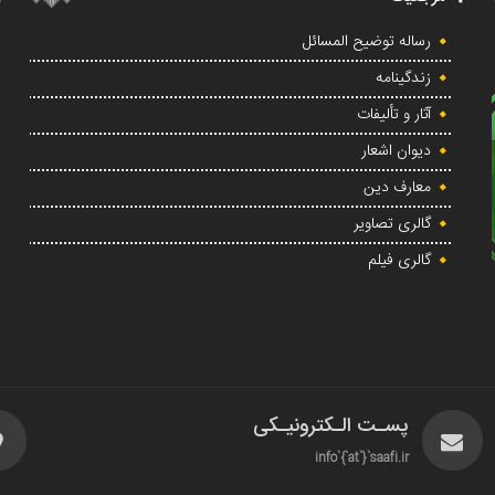
رساله توضیح المسائل
زندگینامه
آثار و تألیفات
دیوان اشعار
معارف دین
گالری تصاویر
گالری فیلم
پسـت الـکترونیـکی
info`{`at`}`saafi.ir