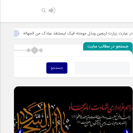
حضرت رسول اکرم صلی الله
 اربعین وبذل مهجته فیک لیستنقذ عبادک من الجهاله
خطبه «خط الموت» و 
جستجو در مطالب سایت