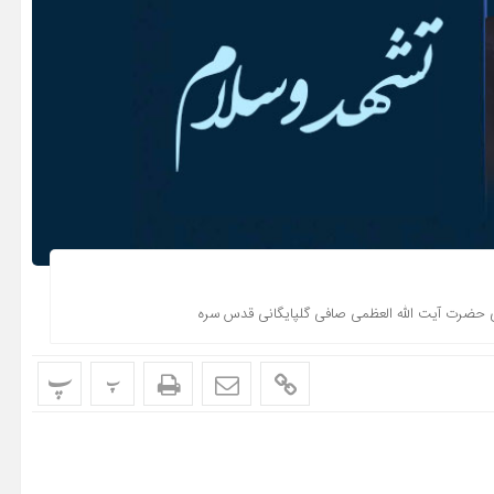
ای حضرت آیت الله العظمی صافی گلپایگانی قدس سره
پ
پ