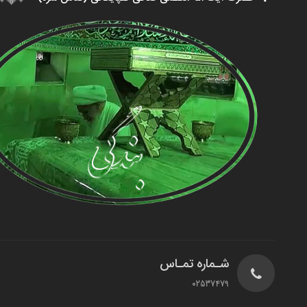
شـماره تمـاس
02537479