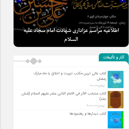
سلطان عشق
آثار و تألیفات
کتاب عالی ترین مکتب تربیت و اخلاق یا ماه مبارک
اطلاعیه مراسم عزاداری شهادت امام سجاد علیه
رمضان
السلام
تومان
100,000
کتاب منتخب الاثر فی الامام الثانی عشر علیهم السلام (شش
جلد)
تومان
3,000,000
کتاب دیدارها و رهنمودها