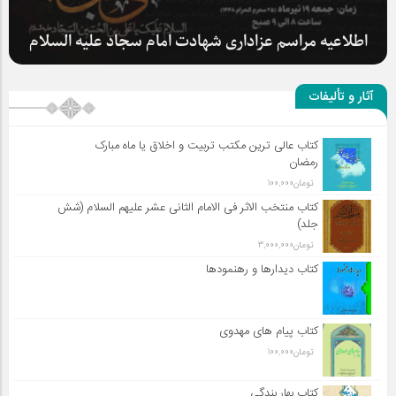
سلطان عشق
آثار و تألیفات
کتاب عالی ترین مکتب تربیت و اخلاق یا ماه مبارک
رمضان
اطلاعیه مراسم عزاداری شهادت امام سجاد علیه السلام
تومان
100,000
کتاب منتخب الاثر فی الامام الثانی عشر علیهم السلام (شش
جلد)
تومان
3,000,000
کتاب دیدارها و رهنمودها
کتاب پیام های مهدوی
تومان
100,000
کتاب بهار بندگی