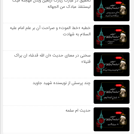
تحقیق در عبارت زیارت اربعین وبذل مهجته فیک
لیستنقذ عبادک من الجهاله
خطبه «خط الموت» و صراحت آن بر علم امام علیه
السلام به شهادت
سخنی در معنای حدیث «ان الله قدشاء ان یراک
قتیلا»
چند پرسش از نویسنده شهید جاوید
حدیث ام سلمه