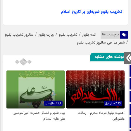
تخریب بقیع ضربه‌ای بر تاریخ اسلام
/
/
/
برچسب ها
ائمه بقیع
تخریب بقیع
زیارت بقیع
سالروز تخریب بقیع
/
شعر مداحی سالروز تخریب بقیع
نوشته های مشابه
صفحه نخست
تماس با ما
ایتا
3 سال قبل
7 سال قبل
آپارات
اهمیت تبلیغ در ماه محرم – رسالت
پیام غدیر و فضائل حضرت امیرالمومنین
عاشورایی
علی علیه السلام
اینستاگرام