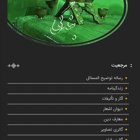
مرجعیت
رساله توضیح المسائل
زندگینامه
آثار و تألیفات
دیوان اشعار
معارف دین
گالری تصاویر
گالری فیلم