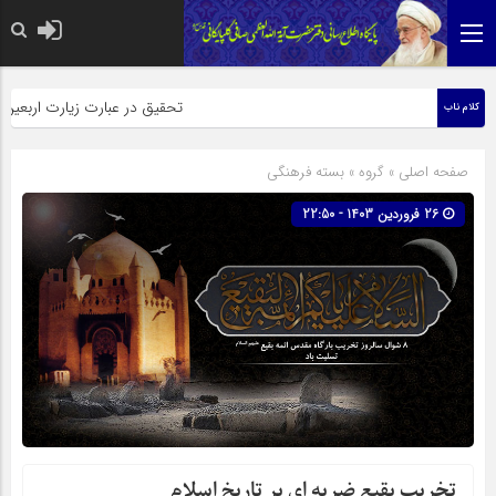
حضرت رسول اکرم صلی الله 
تحقیق در عبارت زیارت اربعین وبذ
کلام ناب
صفحه اصلی
» گروه »
بسته فرهنگی
26 فروردین 1403 - 22:50
تخریب بقیع ضربه ای بر تاریخ اسلام