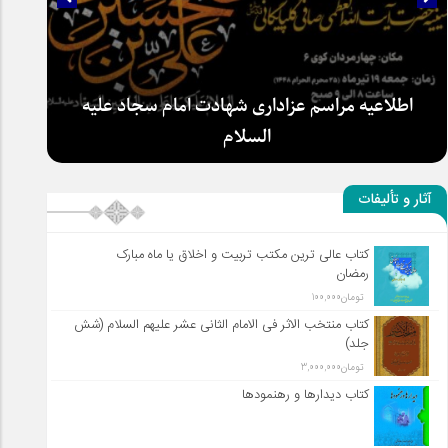
سلطان عشق
آثار و تألیفات
کتاب عالی ترین مکتب تربیت و اخلاق یا ماه مبارک
رمضان
تومان
100,000
کتاب منتخب الاثر فی الامام الثانی عشر علیهم السلام (شش
جلد)
تومان
3,000,000
کتاب دیدارها و رهنمودها