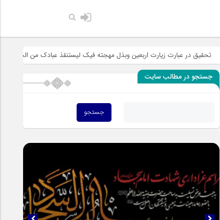
حضرت رسول اکرم صلی الله علیه وآ
ت اربعین وبذل مهجته فیک لیستنقذ عبادک من الجهاله
خطبه «خط الموت» و
جستجو در مطالب سایت