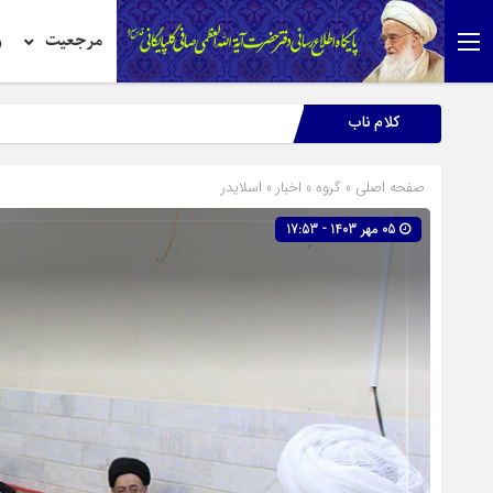
مرجعیت
ر
کلام ناب
صفحه اصلی
» گروه »
اخبار
»
اسلایدر
05 مهر 1403 - 17:53