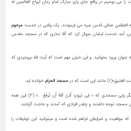
ا می بوسیم در واقع جای پای مبارک امام زمان ارواح العالمین له
 العظمی صافی قدس سره می فرمودند: یک وقتی در خدمت
مرحوم
 آمد خدمت ایشان سوال کرد که آقا نمازی که در مسجد مقدس
عنوان ورود بخوانید. و این خیلی مهم است که آیت الله بروجردی که
د این است که در
مسجد الحرام
خوانده اید.
شاید بعضی ها بگویند این هم مسجدی است مثل مساجد دیگر ولی مسجدی که « فِی بُیوتٍ أَذِنَ ٱللَّهُ أَن تُرفَعَ …» (3) این همه
این مسجد توجه داشتند و چقدر افرادی که آمدند و حاجت گرفتند.
که موقعیت و شرایطی فراهم شده است و میتوانید این توفیقات را