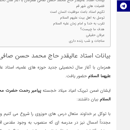
بیانات استاد عالیقدر حاج محمد حسن صافی همزمان با آغاز سال تح
تلگرام
فضیلت های شهر قم
تکریم استاد باعث موفقیت انسان است
توسل به اهل بیت علیهم السلام
تقرب به خدا و امام زمان علیه السلام
هدف ما چیست؟
عرفان حقیقی
مناجات و شب زنده داری
بیانات استاد عالیقدر حاج محمد حسن صافی
همزمان با آغاز سال تحصیلی جدید حوزه های علمیه، استاد ع
علیهما السلام
حضور یافت.
ایشان ضمن تبریک اعیاد میلاد خجسته
پیامبر رحمت حضرت محمد
السلام
بیان داشتند:
با توکل بر خداوند متعال درس های حوزوی را شروع می کنیم و خ
مجدداً امسال نیز در مدرسه ای که منصوب به وجود مقدس
ام