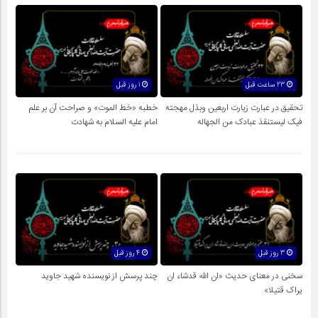
23 ساعت قبل
1 روز قبل
تحقیق در عبارت زیارت اربعین وبذل مهجته
خطبه «خط الموت» و صراحت آن بر علم
فیک لیستنقذ عبادک من الجهاله
امام علیه السلام به شهادت
3 روز قبل
4 روز قبل
سخنی در معنای حدیث «ان الله قدشاء ان
چند پرسش از نویسنده شهید جاوید
یراک قتیلا»