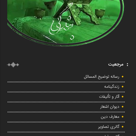
مرجعیت
رساله توضیح المسائل
زندگینامه
آثار و تألیفات
دیوان اشعار
معارف دین
گالری تصاویر