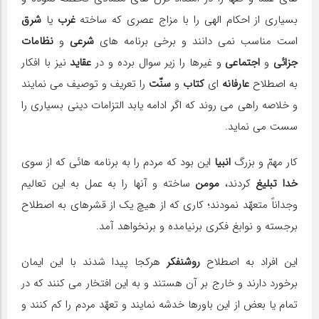
بسیارى از احکام الهى را با مزاج عصرى که ساخته
غرب
یا
شرق
است مناسب نمى دانند و برخی برنامه هاى
شرعى
و
نظامات
جزائى
و
اجتماعى
و غیرها را زیر سوال برده و در
عقاید
نیز با افکار
به اصطلاح
عارفانه
اى
کتاب
و
سنّت
را تعریف و توصیف مى نمایند
و خلاصه راهى مى روند که اگر ادامه یابد التزامات دینى بسیارى را
سست مى نماید.
کار مهمّ و بزرگ
انبیا
این بود که مردم را به برنامه هائى که از سوى
خدا تبلیغ
کردند،
مومن
ساخته و آنها را به عمل به این تعالیم
وجداناً متعهّد نمودند؛ کارى که از هیچ یک از قشرهاى به اصطلاح
برجسته و نوابغ فکرى برنیامده و برنخواهد آمد.
این افراد به اصطلاح
روشنفکر
هرکجا پیدا شدند با این ایمان
برخورد دارند و خارج بر آن هستند و به این افتخار مى کنند که در
تمام یا بعض از این باورها خدشه نمایند و تعهّد مردم را کم کنند و