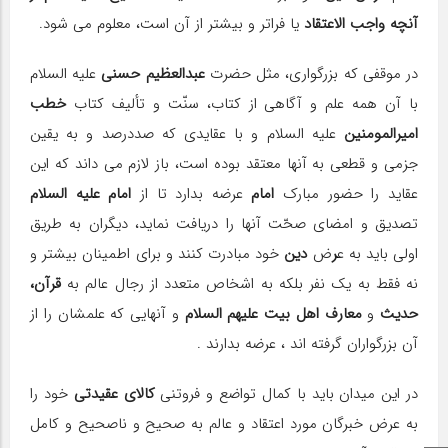
آنچه واجب الاعتقاد
یا فراتر و بیشتر از آن است، معلوم می شود.
در موقفی که بزرگواری، مثل حضرت
عبدالعظیم حسنی
علیه السلام
با آن همه علم و آگاهی از کتاب، سنّت و تألیف کتاب
خطب
امیرالمومنین
علیه السلام و با عقایدی که صددرصد و به یقین
جزمی و قطعی به آنها معتقد بوده است، باز لازم می داند که این
عقاید را حضور مبارک
امام
عرضه بدارد تا از
امام علیه السلام
تصدیق و امضای صحّت آنها را دریافت نماید، دیگران به طریق
اولی باید به ع
ر
ض
دین
خود مبادرت کنند و برای اطمینان بیشتر و
نه فقط به یک نفر بلکه به اشخاص متعدد از رجال عالم به
قرآن،
حدیث
و
معارف اهل بیت علیهم السلام
و آنهایی که علمشان را از
آن بزرگواران گرفته اند ، عرضه بدارند .
در این میدان باید با کمال تواضع و فروتنی
کالای عقیدتی
خود را
به عرض خبرگان مورد اعتقاد و عالم به صحیح و ناصحیح و کامل