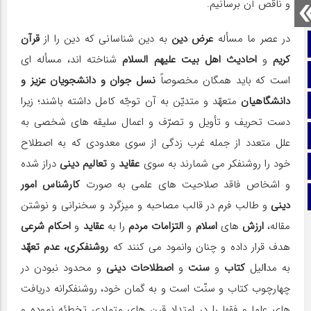
و ناقص آن برسانیم.
در عصر ما مسأله
عرض دین
به دین شناسانى که دین را از
قرآن
صفحه نخست
کریم
و
احادیث اهل بیت علیهم السلام
شناخته اند، مسأله اى
تماس با ما
است که باید همگان مخصوصاً
نسل جوان و دانشجویان عزیز و
دانشگاهیان
متعهّد و متدیّن به آن توجّه کامل داشته باشند؛ زیرا
ایتا
دست تحریف و تأویل و تصرّف و اعمال سلیقه هاى شخصى به
آپارات
علل متعدد از جمله غرب زدگى از سوى معدودى که به اصطلاح
خود را روشنفکر مى شمارند به سوى
عقاید
و
تعالیم دینى
دراز شده
اینستاگرام
و اشخاص فاقد صلاحیت هاى علمى به صورت
کارشناس امور
تلگرام
دینى
و طالب فرم در قالب مصاحبه و میزگرد و سخنرانى و نوشتن
مقاله،
ارزش
هاى
اسلام
و
التزامات مردم
را به
عقاید
و
احکام شرعى
هدف قرار داده و چنان وانمود مى کنند که
روشنفکرى، عدم تعهّد
به مد
ا
لیل
کتاب
و
سنت
و
اصطلاحات دینى
و محدود نبودن در
چهارچوب کتاب و سنّت است و به گمان خود، روشنفکرانه دریافت
هاى علما و فقها را در امتداد قرن هاى متمادى تخطئه نموده و