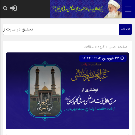
حضرت رسول اکرم صلی الله علیه وآله: 
تحقیق در عبارت زیارت ار
کلام ناب
صفحه اصلی
» گروه »
مقالات
23 فروردین 1404 - 12:44