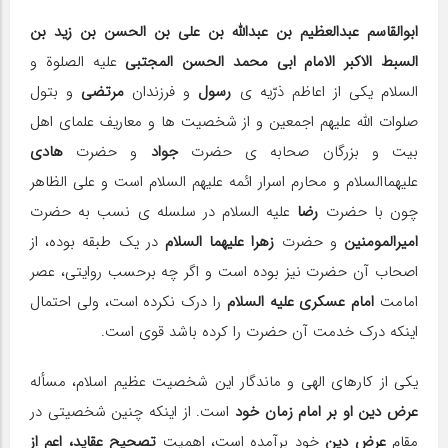
ابوالقاسم عبدالعظیم بن عبدالله بن علی بن الحسن بن زید بن
السبط الاکبر الامام ابی محمد الحسن المجتبی
علیه الصلوة و
السلام یکی از اعاظم ذرّیه ی
رسول
و فرزندان
مرتضی
و بتول
صلوات الله علیهم اجمعین و از شخصیت ها و معاریف علمای اهل
بیت و بزرگان صحابه ی حضرت
جواد
و حضرت
هادی
علیهماالسلام و محارم اسرار ائمه علیهم السلام است و علی الظاهر
چون با حضرت
رضا
علیه السلام در سلسله ی نسب به حضرت
امیرالمومنین
و حضرت
زهرا علیهما السلام
در یک طبقه بوده، از
اصحاب آن حضرت نیز بوده است و اگر چه برحسب روایتی، عصر
امامت
امام عسکری علیه السلام
را درک نکرده است، ولی احتمال
اینکه درک خدمت آن حضرت را کرده باشد قوی است.
یکی از کارهای الهی و ماندگار این شخصیت عظیم اسلام، مسأله
عرض دین او بر امام زمان خود
است. از اینکه چنین شخصیتی در
مقام
عرض دین
خود برآمده است، اهمیت
تصحیح عقاید، اعم از