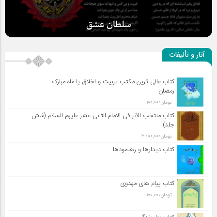
سلطان عشق
آثار و تألیفات
کتاب عالی ترین مکتب تربیت و اخلاق یا ماه مبارک
رمضان
تومان
100,000
کتاب منتخب الاثر فی الامام الثانی عشر علیهم السلام (شش
جلد)
تومان
3,000,000
کتاب دیدارها و رهنمودها
کتاب پیام های مهدوی
تومان
100,000