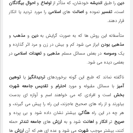
دین
را طبق
اندیشه
خودشان، که متأثر از
اوضاع
و
احوال بیگانگان
است،
تفسیر
نموده و
اصالت
هاى
اسلامى
را مورد تردید یا انکار
قرار دهند.
متأسفانه این روش ها که به صورت گرایش به
دین
و
مذهب
و
مذهبى بودن
ابراز مى شود کم و بیش در زن و مرد اثر گذارده و
یک
وسوسه
در بعض مسائل مسلم
مذهبى
و
تعهدات اسلامى
در
بعضى دیده مى شود.
ناگفته نماند که طبع این گونه برخوردهاى
تردیدانگیز
یا
توهین
آمیز
با مسائل مقبوله و مورد
احترام
و
تقدیس جامعه شهرت
بخش
است و افرادى که مى خواهند اسم و آوازه اى بدست
بیاورند و از راه هاى صحیح عاجزند، این راه را پیش مى گیرند، و
هر چه در این راه
هتّاکى
بیشتر نشان داده شود و بى پرده و
صریح
تر
انکار
و
اهانت
شود و به
ارزش
هاى
جامعه تندتر
حمله
کنند، بیشتر موجب
شهرت
مى شود و عده اى هم که آن
ارزش
ها