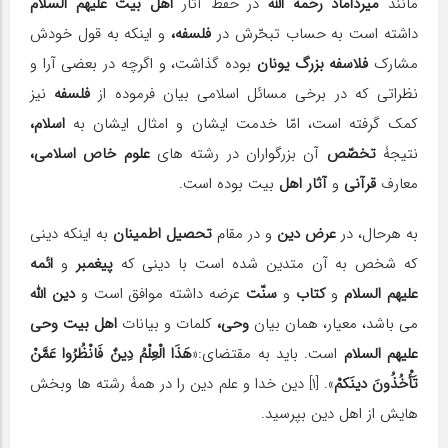
مانند
میرداماد رحمه الله
در حفظ آثار
اهل بیت علیهم السلام
داشته است به حساب تبحّرش در
فلسفه،
و اینکه به قول خودش
مشارک
فلاسفه بزرگ یونان
بوده گذاشت، و اگرچه در بعضى آرا و
نظراتى که در برخى مسائل اسلامى بیان فرموده از
فلسفه
نیز
کمک گرفته است، امّا خدمت ایشان و امثال ایشان به
اسلام،
نتیجۀ
تخصّص
آن بزرگواران در رشته هاى
علوم خاص اسلامى،
معارف
قرآنى
و
آثار اهل
بیت بوده است.
به هرحال، در
عرض دین
و در مقام
تحصیل اطمینان
به اینکه دینى
که شخص به آن متدین شده است با دینى که
پیغمبر
و
ائمه
علیهم السلام
و
کتاب
و
سنّت
عرضه داشته موافق است و
دین الله
مى باشد، معیار، همان بیان
وحى،
کلمات و بیانات
اهل بیت وحى
علیهم السلام
است. باید به مقتضاى:«
هَذَا الْعِلْمُ دِینٌ فَانْظُرُوا عَمَّنْ
تَأْخُذُونَ دینَکمْ
». [۱] دین خدا و علم دین را در همۀ رشته ها وبخش
هایش از اهل دین بپرسید.