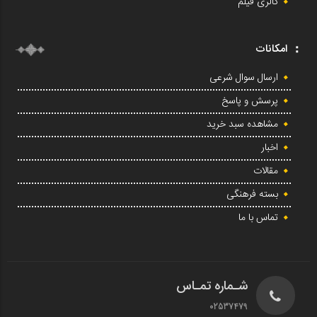
گالری فیلم
امکانات
ارسال سوال شرعی
پرسش و پاسخ
مشاهده سبد خرید
اخبار
مقالات
بسته فرهنگی
تماس با ما
شـماره تمـاس
02537479