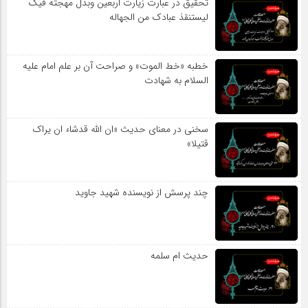
تحقیق در عبارت زیارت اربعین وبذل مهجته فیک
لیستنقذ عبادک من الجهاله
خطبه «خط الموت» و صراحت آن بر علم امام علیه
السلام به شهادت
سخنی در معنای حدیث «ان الله قدشاء ان یراک
قتیلا»
چند پرسش از نویسنده شهید جاوید
حدیث ام سلمه