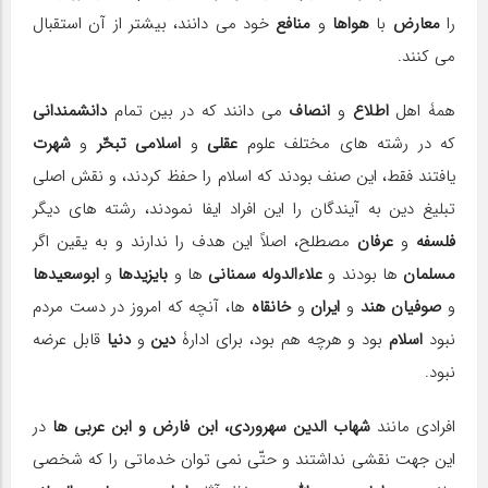
را
معارض
با
هواها
و
منافع
خود مى دانند، بیشتر از آن استقبال
مى کنند.
همۀ اهل
اطلاع
و
انصاف
مى دانند که در بین تمام
دانشمندانى
که در رشته هاى مختلف علوم
عقلى
و
اسلامى تبحّر
و
شهرت
یافتند فقط، این صنف بودند که اسلام را حفظ کردند، و نقش اصلى
تبلیغ دین به آیندگان را این افراد ایفا نمودند، رشته هاى دیگر
فلسفه
و
عرفان
مصطلح، اصلاً این هدف را ندارند و به یقین اگر
مسلمان
ها بودند و
علاءالدوله سمنانى
ها و
بایزیدها
و
ابوسعیدها
و
صوفیان هند
و
ایران
و
خانقاه
ها، آنچه که امروز در دست مردم
نبود
اسلام
بود و هرچه هم بود، براى ادارۀ
دین
و
دنیا
قابل عرضه
نبود.
افرادى مانند
شهاب الدین سهروردى، ابن فارض و ابن عربى ها
در
این جهت نقشى نداشتند و حتّى نمى توان خدماتى را که شخصى