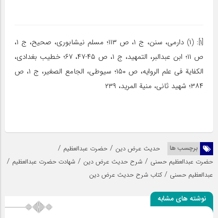
[۱]: (۱) دارمى، سنن، ج ۱، ص ۱۱۳؛ مسلم نیشابورى، صحیح، ج ۱،
ص ۱۱؛ ابن عبدالبر، التمهید، ج ۱، ص ۴۵-۴۷، ۶۷؛ خطیب بغدادى،
الکفایة فى علم الروایه، ص ۱۵۰؛ سیوطى، الجامع الصغیر، ج ۱، ص
۳۸۴؛ شهید ثانى، منیة المرید، ۲۳۹
/
/
برچسب ها
حدیث عرض دین
حضرت عبدالعظیم
/
/
/
حضرت عبدالعظیم حسنی
شرح حدیث عرض دین
شهادت حضرت عبدالعظیم
/
عبدالعظیم حسنی
کتاب شرح حدیث عرض دین
نوشته های مشابه