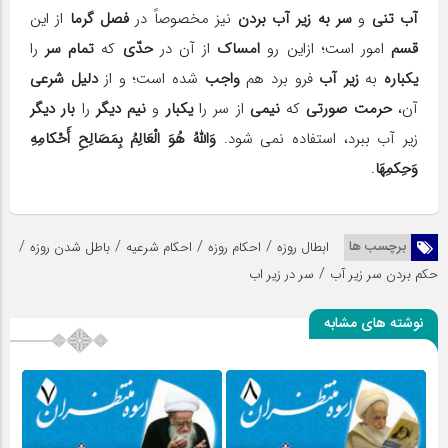
آب تنى
و
سر
به زیر آب بردن
نیز مخصوصاً در
فصل گرما
از این
قسم
امور است؛ ازاین رو
امساک
از آن در
حدّى
که
تمام سر
را
یکباره
به
زیر آب
فرو برد هم
واجب
شده است؛ و از
دلیل شرعى
آن،
حرمت صورتى
که
نیمى
از سر را
یکبار
و
نیم دیگر
را
بار دیگر
زیر آب ببرد، استفاده نمى شود.
وَاللهُ هُوَ الْعَالِمُ بِمَصَالِحِ أَحْکامِهِ
وَحِکمِهَا
.
/
/
/
/
برچسب ها
ابطال روزه
احکام روزه
احکام شرعیه
باطل شدن روزه
/
حکم بردن سر زیر آب
سر در زیر اب
نوشته های مشابه