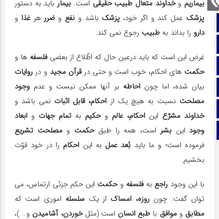
بیماریم
و
خداوند متعال طبیب حقیقى
است.
بیمار
باید به دستور
پزشک
عمل کند و اگر خود،
پزشک
باشد و
نفع
و
ضرر
هر
غذا
و
صفحه نخست
دارو
را بداند به
طبیب
رجوع نمى کند.
تماس با ما
غرض این است که باید درعین حال که اطّلاع از بعضى
فلسفه
ها و
ایتا
حکمت
هاى احکام، خوب است و حتى در
قرآن مجید
و در
روایات
بیان شده، اما چون
احاطه
بر آنها ممکن نیست و عدم
وجود
آپارات
مصلحت
نسبت به هیچ یک از
احکام، قابل اثبات
نمى باشد و
اینستاگرام
خداوند مشرّع
این
احکام، عالم
و
حکیم
به
تمام جهات
و
ابعاد
وجود
این
بشر
است، همه را طبق
حکمت
و
مصلحت تشریع
تلگرام
فرموده است؛ و ما باید
بُعد عمل
به این
احکام
را در خود قوّت
بخشیم.
با این وجود
راجع
به
فلسفه
و
حکمت
این حکم جزئى ارتماس، مى
توان گفت: چون
روزه، امساک
از یک
سلسله
امورى است که
مطابق
و
موافق
با
طبع انسان
است (مثل
خوردن، آشامیدن
و… )،