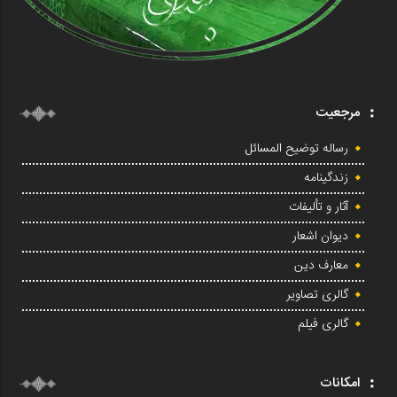
مرجعیت
رساله توضیح المسائل
زندگینامه
آثار و تألیفات
دیوان اشعار
معارف دین
گالری تصاویر
گالری فیلم
امکانات