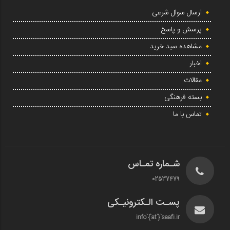
ارسال سوال شرعی
پرسش و پاسخ
مشاهده سبد خرید
اخبار
مقالات
بسته فرهنگی
تماس با ما
شـماره تمـاس
02537479
پسـت الـکترونیـکی
info`{`at`}`saafi.ir