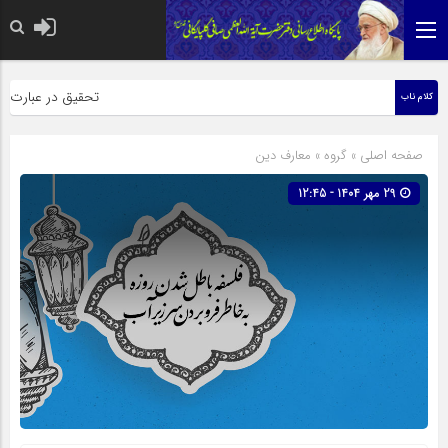
حضرت رسول اکرم صلی الله عل
تحقیق در عبارت زیارت 
کلام ناب
صفحه اصلی
» گروه »
معارف دین
29 مهر 1404 - 12:45