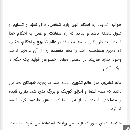
جواب:
نسبت به
احکام الهى
باید
شخص،
حال
تعبّد
و
تسلیم
و
قبول داشته باشد و بداند که راه
سعادت
او
عمل
به
احکام خدا
است و به طور کلى ما معتقدیم که در
عالم تشریع
و
احکام،
حکمى
که بدون
مصلحت
باشد یا
دفع مفسده
اى از آن منظور نباشد
وجود
ندارد هرچند در بعضى موارد، خصوص
فواید
یک
حکم
را
درک نکنیم.
عالم تشریع،
مثل
عالم تکوین
است. شما در وجود
خودتان
هم مى
دانید که همه
اعضا
و
اجزاى کوچک
و
بزرگ بدن
شما داراى
فایده
و
مصلحتى
است؛ اما از آنها بسا که از
هزار فایده،
یکى را هم
ندانید.
خلاصه
همان طور که از بعضى
روایات استفاده
مى شود، ما مانند