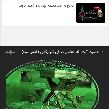
پاسخ به چند مغلطه نویسنده شهید جاوید
حضرت آیت الله العظمی صافی گلپایگانی (قدس سره)