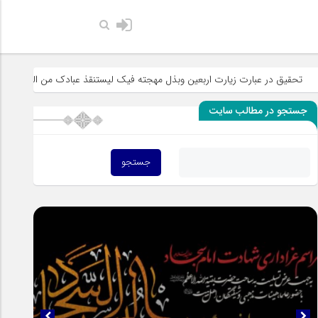
حضرت رسول اکرم صلی الله علیه و
ارت اربعین وبذل مهجته فیک لیستنقذ عبادک من الجهاله
خطبه «خط الموت»
جستجو در مطالب سایت