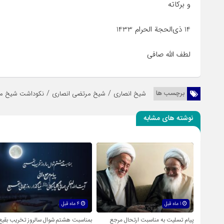
و برکاته
14 ذی‌الحجة الحرام 1433
لطف الله صافی
/
/
برچسب ها
شیخ انصاری
شیخ مرتضی انصاری
نکوداشت شیخ مر
نوشته های مشابه
1 ماه قبل
4 ماه قبل
پیام تسلیت به مناسبت ارتحال مرجع
بمناسبت هشتم شوال سالروز تخریب بقیع