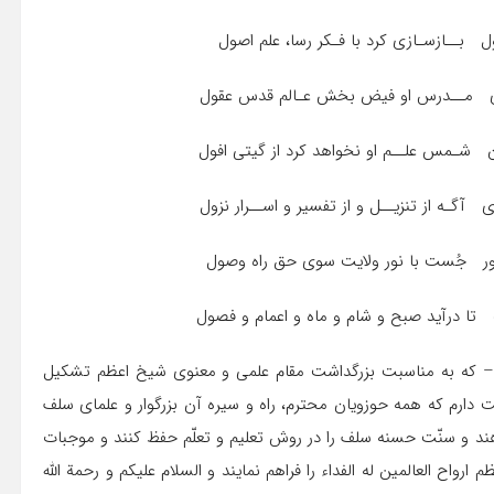
ول بــازسـازی کرد با فـکر رسا، علم اصول
ری مــدرس او فیض بخش عـالم قدس عقول
 شـمس علــم او نخواهد کرد از گیتی افول
 آگـه از تنزیــل و از تفسیر و اســرار نزول
ور جُست با نور ولایت سوی حق راه وصول
تا درآید صبح و شام و ماه و اعمام و فصول
وه – که به مناسبت بزرگداشت مقام علمی و معنوی شیخ اعظم تشکیل
 دارم که همه حوزویان محترم، راه و سیره آن بزرگوار و علمای سلف
دهند و سنّت حسنه سلف را در روش تعلیم و تعلّم حفظ کنند و موجبات
اح العالمین له الفداء را فراهم نمایند و السلام علیکم و رحمة الله