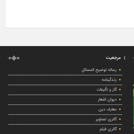
مرجعیت
رساله توضیح المسائل
زندگینامه
آثار و تألیفات
دیوان اشعار
معارف دین
گالری تصاویر
گالری فیلم