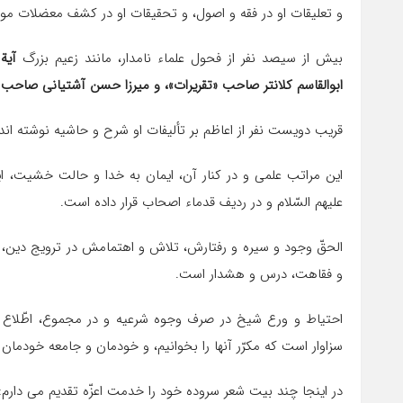
و تعلیقات او در فقه و اصول، و تحقیقات او در کشف معضلات مور
بیش از سیصد نفر از فحول علماء نامدار، مانند زعیم بزرگ
آیة 
ابوالقاسم کلانتر صاحب «تقریرات»، و میرزا حسن آشتیانی صاحب «ب
قریب دویست نفر از اعاظم بر تألیفات او شرح و حاشیه نوشته اند
این مراتب علمی و در کنار آن، ایمان به خدا و حالت خشیت، 
علیهم السّلام و در ردیف قدماء اصحاب قرار داده است.
الحقّ وجود و سیره و رفتارش، تلاش و اهتمامش در ترویج دین، و 
و فقاهت، درس و هشدار است.
احتیاط و ورع شیخ در صرف وجوه شرعیه و در مجموع، اطّلاع ا
سزاوار است که مکرّر آنها را بخوانیم، و خودمان و جامعه خودمان ر
در اینجا چند بیت شعر سروده خود را خدمت اعزّه تقدیم می دارم: