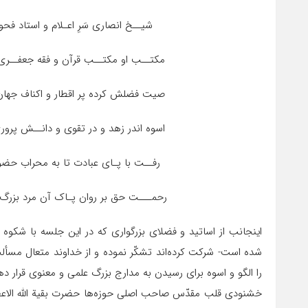
شیــخ انصاری سَرِ اعـلام و استاد فح
مکتــب او مکتــب قرآن و فقه جعفــ
صیت فضلش کرده پر اقطار و اکناف جهان
اسوه اندر زهد و در تقوی و دانــش پروری
رفــت با پـای عبادت تا به محراب حض
رحمـــت حق بر روان پـاک آن مرد بزرگ 
اینجانب از اساتید و فضلای بزرگواری که در این جلسه با شک
شده است- شرکت کرده‌اند تشکّر نموده و از خداوند متعال مسألت
را الگو و اسوه برای رسیدن به مدارج بزرگ علمی و معنوی قرار 
خشنودی قلب مقدّس صاحب اصلی حوزه‌ها حضرت بقیة الله الاعظم ارو