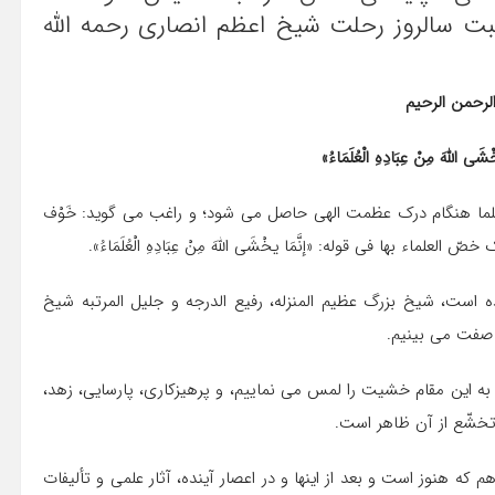
بت سالروز رحلت شیخ اعظم انصاری رحمه الله
الرحمن الرحیم
ى اللهَ مِنْ عِبَادِهِ الْعُلَمَاءُ»
ا هنگام درک عظمت الهی حاصل می شود؛ و راغب می گوید: خَوْف
 بها فی قوله: «إنَّمَا یخْشَى اللّهَ مِنْ عِبَادِهِ الْعُلَمَاءُ».
ده است، شیخ بزرگ عظیم المنزله، رفیع الدرجه و جلیل المرتبه شیخ
ن صفت می بینیم.
 به این مقام خشیت را لمس می نماییم، و پرهیزکاری، پارسایی، زهد،
تخشّع از آن ظاهر است.
که هنوز است و بعد از اینها و در اعصار آینده، آثار علمی و تألیفات