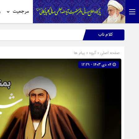
مرجعیت
ر
کلام ناب
صفحه اصلی
» گروه »
پیام ها
04 دی 1403 - 12:29