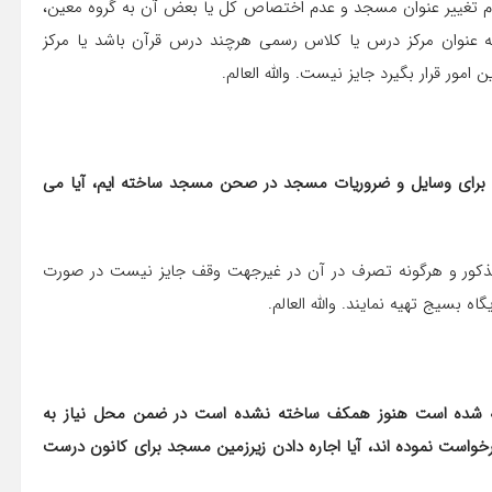
م تغییر عنوان مسجد و عدم اختصاص کل یا بعض آن به گروه معین،
عنوان مرکز درس یا کلاس رسمی هرچند درس قرآن باشد یا مرکز
مور قرار بگیرد جایز نیست. والله العالم.
سوال: در یک مسجد دو باب حجره به همیاری مردم و مومنین برای وسایل و ضروریات مسجد در صحن مسجد ساخته ‎ایم، آیا می
د سوال خارج کردن اثاثیه مسجد از حجره‎ های مذکور و هرگونه تصرف در آن در غیرجهت وقف جایز نیست در صورت
 بسیج تهیه نمایند. والله العالم.
اند، زیرزمین مسجد ساخته شده است هنوز همکف ساخته نشده است در ضمن محل نیاز به
کتابخانه هم دارد و از طرف دیگر برای کانون فرهنگی و ورزشی درخواست نموده ‎اند، آیا اجاره دادن زیرزمین مسجد برای کانون درست