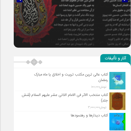
سلطان عشق
آثار و تألیفات
کتاب عالی ترین مکتب تربیت و اخلاق یا ماه مبارک
رمضان
تومان
100,000
کتاب منتخب الاثر فی الامام الثانی عشر علیهم السلام (شش
جلد)
تومان
3,000,000
کتاب دیدارها و رهنمودها