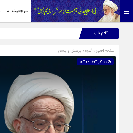
مرجعیت
ر
کلام ناب
صفحه اصلی
» گروه »
پرسش و پاسخ
21 آذر 1402 - 10:30