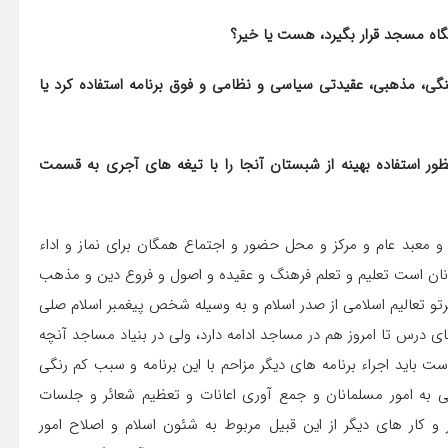
جد می توان به عنوان اجرای برنامه‎ های فرهنگی، مذهبی، عقیدتی سیاسی و نظامی و فوق برنامه استفاده کرد یا
3. در صورت مثبت بودن جواب ‎های فوق آیا امکان دارد به منظور استفاده بهینه از شبستان آنجا را با تیغه ‎های آجری به قسمت
 معبد عام و مرکز و محل حضور و اجتماع همگان برای نماز و اداء
 آنان است تعلیم و تعلم فرهنگ و عقیده و اصول و فروع دین و مذهب
و تعالیم اسلامی از صدر اسلام و به وسیله شخص پیغمبر اسلام صلی
علیه و آله در مسجد برقرار گردیده و تشکیل حلقات و حوزه‎ های درس تا امروز هم در مساجد ادامه دارد، ولی در بنیاد مساجد آنچه
اصل و جامع تمام این فوائد است نماز و اقامه جمعه و جماعات است باید اجراء برنامه‎ های دیگر مزاحم با این برنامه و سبب کم رنگی
آن نشود تدریس و تعلیم قرآن مجید و معارف اسلام و رسیدگی به امور مسلمانان و جمع‎ آوری اعانات و تعظیم شعائر و جلسات
از منکر و کار های دیگر از این قبیل مربوط به شئون اسلام و اصلاح امور