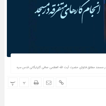
در مسجد مطابق فتاوای حضرت آیت الله العظمی صافی گلپایگانی قدس سره
پ
پ