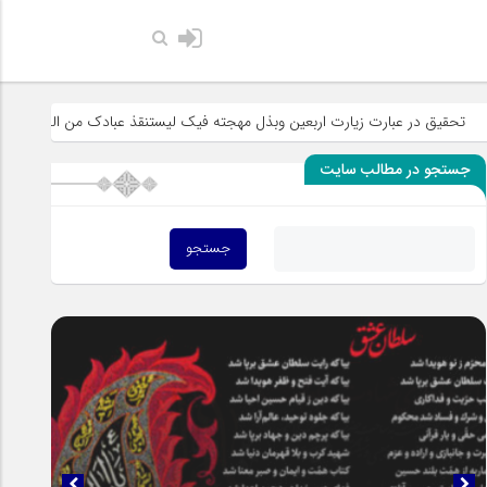
حضرت رسول اکرم صلی الله علیه 
رت اربعین وبذل مهجته فیک لیستنقذ عبادک من الجهاله
خطبه «خط الموت» 
جستجو در مطالب سایت