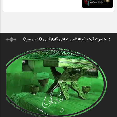
حضرت آیت الله العظمی صافی گلپایگانی (قدس سره)