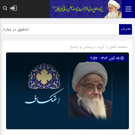
حضرت رسول اکرم صلی الله عل
تحقیق در عبارت زیارت
کلام ناب
صفحه اصلی
» گروه »
پرسش و پاسخ
05 آبان 1402 - 9:57