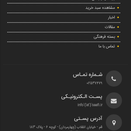
مشاهده سبد خرید
اخبار
مقالات
بسته فرهنگی
تماس با ما
شـماره تمـاس
02537479
پسـت الـکترونیـکی
info`{`at`}`saafi.ir
آدرس پسـتی
قم - خیابان انقلاب (چهارمردان)‌ - کوچه 6 - پلاک 183