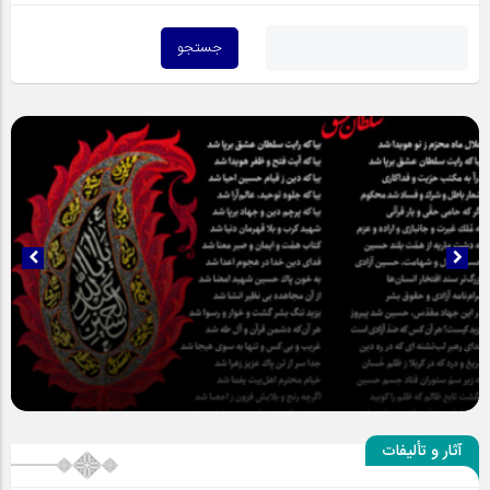
سلطان عشق
آثار و تألیفات