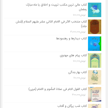
کتاب عالی ترین مکتب تربیت و اخلاق یا ماه مبارک
رمضان
تومان
100,000
کتاب منتخب الاثر فی الامام الثانی عشر علیهم السلام (شش
جلد)
تومان
3,000,000
کتاب دیدارها و رهنمودها
کتاب پیام های مهدوی
تومان
100,000
کتاب بهار بندگی
تومان
70,000
کتاب القول التام فی صلاة المأموم و الامام (عربی)
تومان
300,000
کتاب شب پرگان و آفتاب