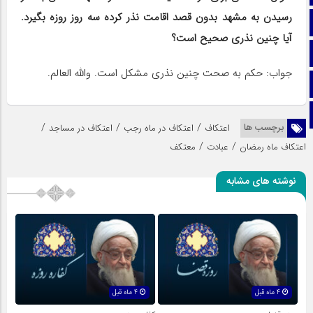
رسیدن به مشهد بدون قصد اقامت نذر کرده سه روز روزه بگیرد.
ایتا
آیا چنین نذری صحیح است؟
آپارات
جواب: حکم به صحت چنین نذری مشکل است. والله العالم.
اینستاگرام
تلگرام
/
/
/
برچسب ها
اعتکاف
اعتکاف در ماه رجب
اعتکاف در مساجد
/
/
اعتکاف ماه رمضان
عبادت
معتکف
نوشته های مشابه
4 ماه قبل
4 ماه قبل