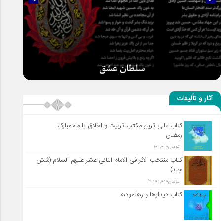
سلطان عشق
آثار و تألیفات
کتاب عالی ترین مکتب تربیت و اخلاق یا ماه مبارک
رمضان
تومان
100,000
کتاب منتخب الاثر فی الامام الثانی عشر علیهم السلام (شش
جلد)
تومان
3,000,000
کتاب دیدارها و رهنمودها