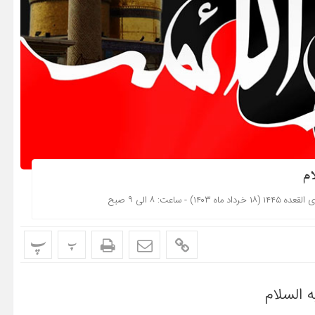
ام
پ
پ
 السلام