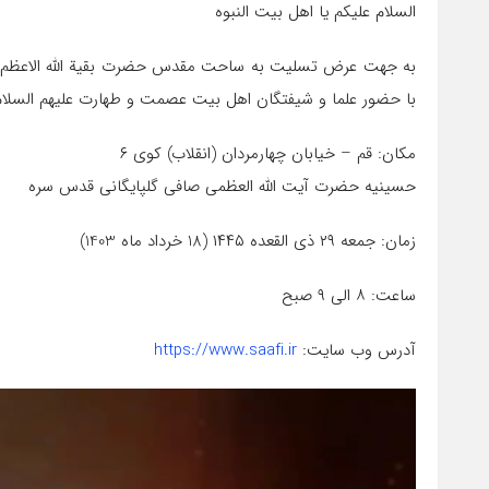
السلام علیکم یا اهل بیت النبوه
به جهت عرض تسلیت به ساحت مقدس حضرت بقیة الله الاعظم اروا
با حضور علما و شیفتگان اهل بیت عصمت و طهارت علیهم السلام ب
مکان: قم – خیابان چهارمردان (انقلاب) کوی ۶
حسینیه حضرت آیت الله العظمی صافی گلپایگانی قدس سره
زمان: جمعه ۲۹ ذی القعده ۱۴۴۵ (18 خرداد ماه 1403)
ساعت: ۸ الی ۹ صبح
آدرس وب سایت:
https://www.saafi.ir
نمایشگر
ویدیو