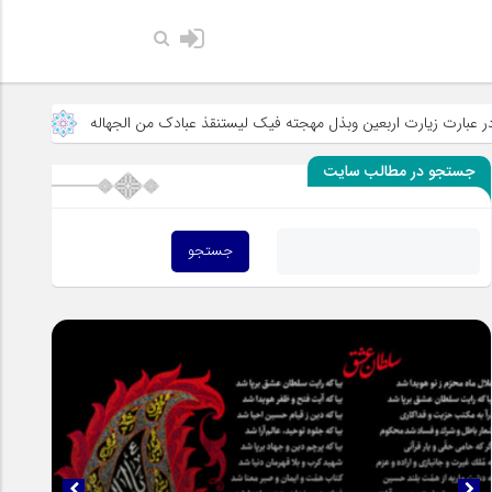
حضرت رسول اکرم صلی الله علیه وآله: کس
وبذل مهجته فیک لیستنقذ عبادک من الجهاله
خطبه «خط الموت» و صراحت آن
جستجو در مطالب سایت