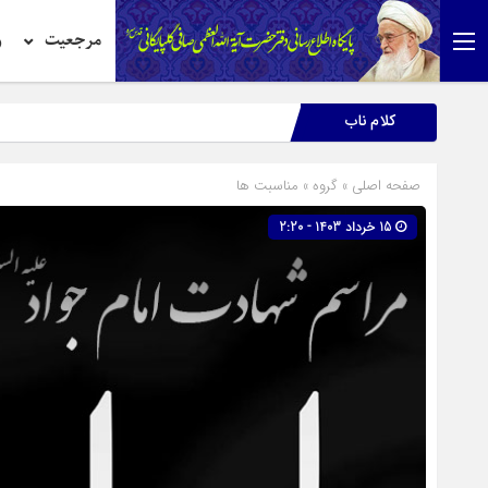
مرجعیت
ر
کلام ناب
صفحه اصلی
» گروه »
مناسبت ها
15 خرداد 1403 - 2:20