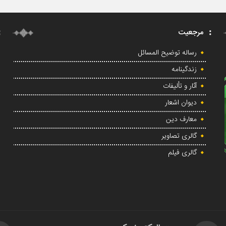
مرجعیت
رساله توضیح المسائل
زندگینامه
آثار و تألیفات
دیوان اشعار
معارف دین
گالری تصاویر
گالری فیلم