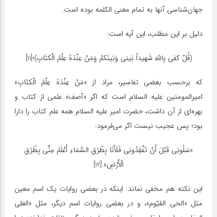
جهان‌شناسی آنها به تمام معنی الکلمه بوده است.
دلیل بر این مطلب، این آیه است:
(قُلْ کفى‏ بِاللهِ شَهیداً بَینی‏ وَبَینَکمْ وَمَنْ عِنْدَهُ عِلْمُ الْکتَابِ)؛[11]
که برحسب بعضی تفاسیر، مراد از «مَنْ عِنْدَهُ عِلْمُ الْکتَابِ»
امیرالمومنین علیه السلام است که اگر «آصف» علمی از کتاب و
بهره‌ای از آن داشت، حضرت امیر علیه السلام همه علم کتاب را دارا
بود؛ پس عجیب نیست اگر می‌فرمود:
«سَلُونِی قَبْلَ أَنْ تَفْقِدُونِی فَلَأَنَا بِطُرُقِ السَّمَاءِ أَعْلَمُ مِنِّی بِطُرُقِ
الْأَرْضِ».[12]
این نکته هم مخفی نماند: اینکه در بعضی روایات یک اسم معین
مثل «الحی القیّوم»، و در بعضی روایات اسم دیگر، مثل «العلی