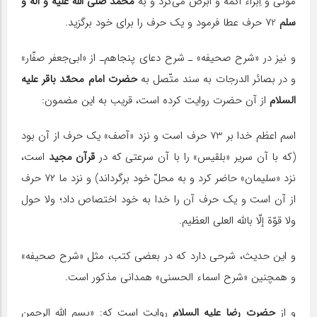
موتى و اِبراء اَکمه و اَبرص مى‌کرد و به
محمّد صلی الله علیه و اله و
سلم
72 حرف عطا فرمود و یک حرف را براى خود برگزید.
و نیز در «شرح صحیفه» ـ ‌شرح دعای پنجاهم‌ـ از «ابى‌جعفر صفّار»
و در بصائر الدرجات به سند متّصل به
حضرت امام محمّد باقر علیه
السلام
از آن حضرت روایت کرده است، قریب به این مضمون:
اسم اعظم خدا بر 73 حرف است و نزد «آصف» یک حرف از آن بود
(که با آن سریر «بلقیس» را با آن سرعتى که در
قرآن مجید
است،
نزد «سلیمان» حاضر کرد و به محلّ خود برگرداند‌) و نزد ما ۷۲ حرف
از آن است و یک حرف آن را خدا به خود اختصاص داد؛ ولا حول
ولا قوّة إلّا بالله العلی العظیم.
و این حدیث، شرحى دارد که در بعضى کتب، مثل «شرح صحیفه»
و همچنین «شرح اسماء الحسنى» همدانى مذکور است.
و از
حضرت رضا علیه السلام
روایت است که: «بسم الله الرحمن