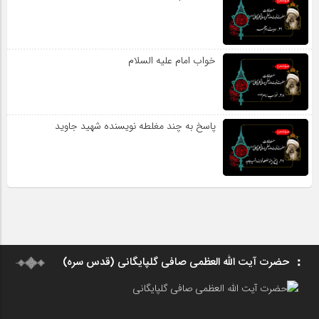
خواب امام علیه السلام
پاسخ به چند مغلطه نویسنده شهید جاوید
حضرت آیت الله العظمی صافی گلپایگانی (قدس سره)