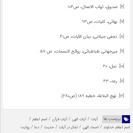
[6]. صدوق، ثواب الاعمال، ص104.
[7]. بهائى، کلیات، ص93.
[8]. نجفی جیلانی، بیان الآیات، ص41.
[9]. میرجهانی طباطبائی، روائح النسمات، ص 57 .
[10]. نمل، 40.
[11]. رعد، 43.
[12]. نهج البلاغة، خطبه 189 (ص۲۸۰).
/
/
/
/
برچسب ها
آیات
آیات الهی
آیات قرآن
اسم اعظم
/
/
/
/
/
اسم اعظم خداوند
اسماء الهی
تفکر در آیات
حدیث
دعا
روایت