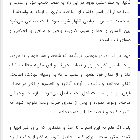
ثانیاً، به نظر حقیر، ورود در این راه به قصد کسب قوّه و قدرت و
تماس با ما
استفاده از آثار اسم اعظم براى مقاصد دنیوى و‌ اینکه به واسطه آن
به دست شخص، عجایبى اظهار شود، خود باعث حجابى مى‌شود
ایتا
بین انسان و خدا و سبب کدورت باطن و منافى با اخلاص و
آپارات
صفاى قلب است.
اینستاگرام
ورود در این وادى موجب مى‌گردد که شخص عمر خود را با حروف
و حساب و نظر در زبر و بینات حروف و این مقوله مطالب تلف
تلگرام
کند و از کمال قوّه علمیه و عملیه ـ ‌که به وسیله عبادت، اطاعت،
تفکر، مطالعه و دقّت در آیات آفاقیه و انفسیه و نظر در معانى
قرآن مجید و احادیث اهل‌بیت: حاصل مى‌شود ‌ـ بازماند؛ و در این
مرحله، وقوف نموده و پس از عمرى صرف وقت متوجه شود که
اشتباه کرده و فرصت‌ها را از دست داده است.
بلى، اگر علم به این اسم ـ ‌تا حدّ و مقدارى که براى غیر انبیا و
ائمه: ممکن است‌ ـ براى کسى حاصل شود، به نظر‌ اینجانب از راه