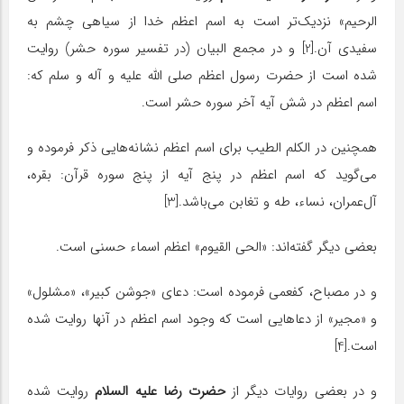
الرحیم» نزدیک‌تر است به اسم اعظم خدا از سیاهى چشم به
سفیدى آن.[2] و در مجمع البیان (در تفسیر سوره حشر) روایت
شده است از حضرت رسول اعظم صلی الله علیه و آله و سلم که:
اسم اعظم در شش آیه آخر سوره حشر است.
همچنین در الکلم الطیب براى اسم اعظم نشانه‌هایى ذکر فرموده و
مى‌گوید که اسم اعظم در پنج آیه از پنج سوره قرآن: بقره،
آل‌عمران، نساء، طه و تغابن مى‌باشد.[3]
بعضى دیگر گفته‌اند: «الحی القیوم» اعظم اسماء حسنى است.
و در مصباح، کفعمى فرموده است: دعاى «جوشن کبیر»، «مشلول»
و «مجیر» از دعاهایى است که وجود اسم اعظم در آنها روایت شده
است.[4]
و در بعضى روایات دیگر از
حضرت رضا علیه السلام
روایت شده