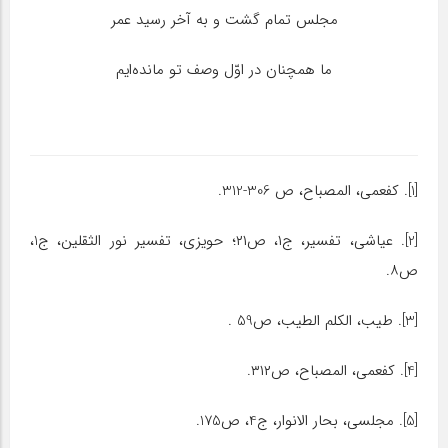
مجلس تمام گشت و به آخر رسید عمر
ما همچنان در اوّل وصف تو مانده‌ایم
[1]. کفعمی، المصباح، ص 306-312.
[2]. عیاشی، تفسیر، ج۱، ص۲۱؛ حویزی، تفسیر نور الثقلین، ج1،
ص۸.
[3]. طیب، الکلم الطیب، ص59 .
[4]. کفعمی، المصباح، ص۳۱۲.
[5]. مجلسی، بحار الانوار، ج4، ص175.