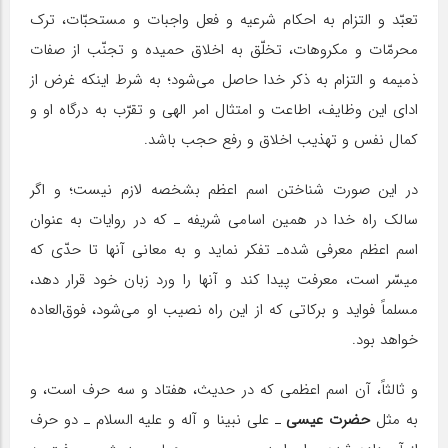
تعبّد و التزام به احکام شرعیه و فعل واجبات و مستحبّات، ترک
محرمّات و مکروهات، تخلّق به اخلاق حمیده و تجنّب از صفات
ذمیمه و التزام به ذکر خدا حاصل مى‌شود؛ به شرط‌ اینکه غرض از
اداى این وظایف، اطاعت و امتثال امر الهى و تقرّب به درگاه او و
کمال نفس و تهذیب اخلاق و رفع حجب باشد.
در این صورت شناختن اسم اعظم بشخصه لازم نیست؛ و اگر
سالک راه خدا در همین اسامى شریفه ـ ‌که در روایات به عنوان
اسم اعظم معرفى شده‌ـ تفکر نماید و به معانى آنها تا حدّى که
میسّر است، معرفت پیدا کند و آنها را ورد زبان خود قرار دهد،
مسلماً فواید و برکاتى که از این راه نصیب او مى‌شود، فوق‌العاده
خواهد بود.
و ثالثاً، آن اسم اعظمى که در حدیث، هفتاد و سه حرف است، و
به مثل
حضرت عیسى
ـ ‌على نبینا و آله و علیه السلام‌ ـ دو حرف