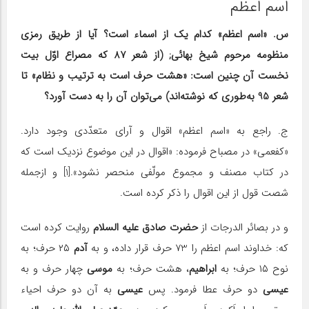
اسم اعظم
س. «اسم اعظم» کدام یک از اسماء است؟ آیا از طریق رمزى
منظومه مرحوم شیخ بهائى; (از شعر 87 که مصراع اوّل بیت
نخست آن چنین است: «هشت حرف است به ترتیب و نظام» تا
شعر 95 به‌طورى که نوشته‌اند) مى‌توان آن را به دست آورد؟
ج. راجع به «اسم اعظم» اقوال و آراى متعدّدى وجود دارد.
«کفعمى» در مصباح فرموده: «اقوال در این موضوع نزدیک است که
در کتاب مصنف و مجموع مولّفى منحصر نشود».[1] و ازجمله
شصت قول از این اقوال را ذکر کرده است.
و در بصائر الدرجات از
حضرت صادق علیه السلام
روایت کرده است
که: خداوند اسم اعظم را 73 حرف قرار داده، و به
آدم
۲۵ حرف؛ به
نوح ۱۵ حرف؛ به
ابراهیم
، هشت حرف؛ به
موسى
چهار حرف و به
عیسى
دو حرف عطا فرمود. پس
عیسى
به آن دو حرف احیاء