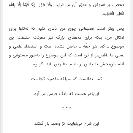
فحص، بر غموض و عمق آن می‌افزاید. وَلَا حَوْلَ وَلَا قُوَّةَ إِلَّا بِاللهِ
الْعَلِی الْعَظِیم‏.
پس بهتر است ضعیفانی چون من اذعان کنیم که نه‌تنها برای
امثال من، بلکه برای محققّان بزرگ نیز معرفت حقیقت این
موضوع ـ ‌کما هو حقّه ـ حاصل نشده است و استعداد علمی و
عملی ما ناقص‌تر از این است که این موضوع را ‌به‌طور مستوفی و
اطمینان‌بخش به پایان برسانیم. بنابراین باید بگوییم:
کس ندانست که منزلگه مقصود کجاست
این‌قدر هست که بانگ جرسی می‌آید
* * *
این شرح‌ بی‌نهایت کز وصف یار گفتند