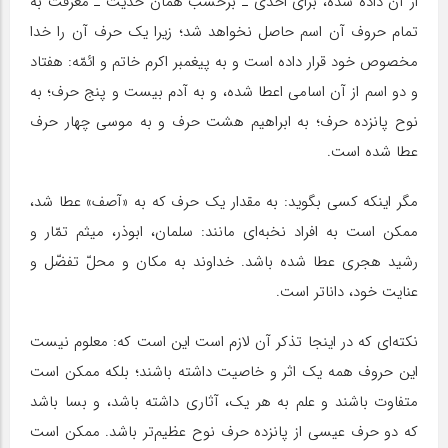
از آن داده شده، براى احدى ـ برحسب همان حدیث‌ ـ معرفت به
تمام حروف آن اسم حاصل نخواهد شد؛ زیرا یک حرف آن را خدا
مخصوص خود قرار داده است و به پیغمبر اکرم خاتم و ائمّه: هفتاد
و دو اسم از آن اسامى اعطا شده، و به آدم بیست و پنج حرف؛ به
نوح پانزده حرف؛ به ابراهیم هشت حرف و به موسى چهار حرف
عطا شده است.
مگر‌ اینکه کسى بگوید: به مقدار یک حرف که به «آصف» عطا شد،
ممکن است به افراد نخبه‌اى مانند: سلمان، ابوذر، میثم تمّار و
رشید هجرى عطا شده باشد. خداوند به مکان و محلّ تفضّل و
عنایت خود، داناتر است.
نکته‌اى که در‌ اینجا تذکر آن لازم است این است که: معلوم نیست
این حروف همه یک اثر و خاصیت داشته باشند؛ بلکه ممکن است
متفاوت باشند و علم به هر یک، آثارى داشته باشد، و بسا باشد
که دو حرف عیسى از پانزده حرف نوح عظیم‌تر باشد. ممکن است