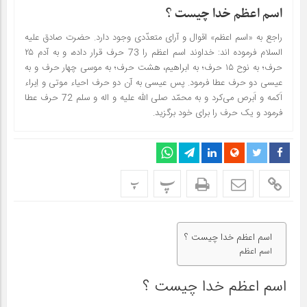
اسم اعظم خدا چیست ؟
راجع به «اسم اعظم» اقوال و آراى متعدّدى وجود دارد. حضرت صادق علیه
السلام فرموده اند: خداوند اسم اعظم را 73 حرف قرار داده، و به آدم ۲۵
حرف؛ به نوح ۱۵ حرف؛ به ابراهیم، هشت حرف؛ به موسى چهار حرف و به
عیسى دو حرف عطا فرمود. پس عیسى به آن دو حرف احیاء موتى و اِبراء
اَکمه و اَبرص مى‌کرد و به محمّد صلی الله علیه و اله و سلم 72 حرف عطا
فرمود و یک حرف را براى خود برگزید.
پ
پ
اسم اعظم خدا چیست ؟
اسم اعظم
اسم اعظم خدا چیست ؟