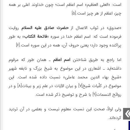
است: «العلی العظیم» اسم اعظم است؛ چون خداوند اعلى بر همه‌
چیز، اعظم از هر چیز است.[5]
«صدوق» در ثواب الاعمال از
حضرت صادق علیه السلام
روایت
فرموده است که: اسم اعظم خدا در سوره «
فاتحة الکتاب
» ‌به‌ طور
پراکنده وجود دارد؛ یعنى حروف آن، همه در این سوره است.[6]
اما راجع به طریق شناختن
اسم اعظم
ـ‌ همان‌ طور که مرقوم
داشته‌اید‌ ـ اشعارى در این موضوع به شیخ بزرگ و نابغه شهیر
«شیخ بهاء الدین محمد عاملى» نسبت داده شده است. این
موضوع در کلّیات شیخ[7] و بیان الآیات در علم زبر و بینات[8] و در
روائح النسمات[9] با شرح و توضیح ذکر شده است.
ولى اولاً، صحتِ این نسبت معلوم نیست و بعضى در آن تردید
کرده‌اند.
صفحه نخست