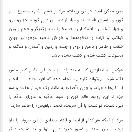
پس ممکن است در این روایات، مراد از «اسم اعظم» مجموع عالم
کون و ما‌سوی الله باشد؛ و مراد از علم، آن علوم کونیه، جهان‌بینی،
و جهان‌شناسی و اطّلاع از روابط مخلوقات با یکدیگر و حجم و وزن
کواکب و کرات و منظومه‌ها و خواصّ قاطبه موجوداتِ جهانِ
خلقت و ظاهر و باطن و روح و جسم و زمین و آسمان و ملائکه و
مخلوقات کشف شده و کشف نشده باشد.
هرکس به اندازه‌ای که به تقدیرات الهیه در این نظام کبیر متقن
آگاه شود، می‌تواند کارهایی انجام دهد که افراد جاهل، از انجام
آن کارها عاجزند، و چون «آصف» به مقدار یک جزء از هفتاد و سه
جزء از این روابط عالم کون و علوم مادّیه و ماورای مادّه را
می‌دانست، توانست با آن سرعت، تخت «بلقیس» را حاضر سازد.
مراد از اینکه هر کدام از انبیا و ائمّه: تعدادی از این حروف را دارا
بودند، بیان سعه و ضیق دایره علوم آنها و به عبارت دیگر