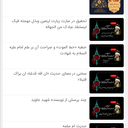
تحقیق در عبارت زیارت اربعین وبذل مهجته فیک
لیستنقذ عبادک من الجهاله
خطبه «خط الموت» و صراحت آن بر علم امام علیه
السلام به شهادت
سخنی در معنای حدیث «ان الله قدشاء ان یراک
قتیلا»
چند پرسش از نویسنده شهید جاوید
حدیث ام سلمه