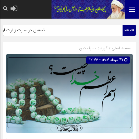
حضرت رسول اکرم صلی الله علیه وآله: کسی‌که قائم از
تحقیق در عبارت زیارت اربعین وبذ
کلام ناب
صفحه اصلی
» گروه »
معارف دین
31 مرداد 1403 - 12:34