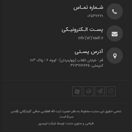
شـماره تمـاس
02537479
پسـت الـکترونیـکی
info`{`at`}`saafi.ir
آدرس پسـتی
قم - خیابان انقلاب (چهارمردان)‌ - کوچه 6 - پلاک 183
کدپستی: 3713766645
تمامی حقوق این سایت محفوظ به دفتر حضرت آیت الله العظمی صافی گلپایگانی (قدس
سره) است.
طراحی و سئوی سایت توسط شرکت ابرسرور