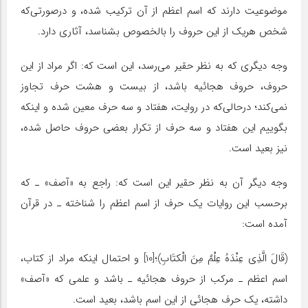
موضوعیت دارند که اسم اعظم از آن ترکیب شده، و درصورتى‌که
شخص هریک از این حروف را بالخصوص بشناسد، آثارى دارد.
وجه دیگرى که به نظر حقیر مى‌رسد، این است که: اگر مراد از این
حروف، حروف هجائیه باشد، از بیست و هشت حرف تجاوز‌
نمى‌کند؛ درحالى‌که در روایت، هفتاد و سه حرف معین شده و‌ اینکه
بگوییم این هفتاد و سه حرف از تکرار بعضى حروف حاصل شده،
نیز بعید است.
وجه دیگر آن به نظر حقیر این است که: راجع به «آصف» ـ ‌که
‌برحسب این روایات یک حرف از اسم اعظم را شناخته‌ ـ در قرآن
آمده است:
(قَالَ الَّذِی عِنْدَهُ عِلْمٌ مِنَ الْکتَابِ)؛[10] و احتمال اینکه مراد از کتاب،
اسم اعظم ـ ‌مرکب از حروف هجائیه ‌ـ باشد و علمی که «آصف»
داشته، یک حرف هجائی از این اسم باشد، بعید است.