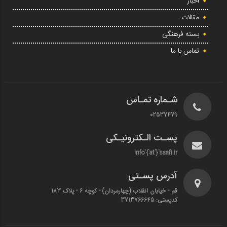
اخبار
مقالات
بسته فرهنگی
تماس با ما
شـماره تمـاس
02537479
پسـت الـکترونیـکی
info`{`at`}`saafi.ir
آدرس پسـتی
قم - خیابان انقلاب (چهارمردان)‌ - کوچه 6 - پلاک 183
کدپستی: 3713766645