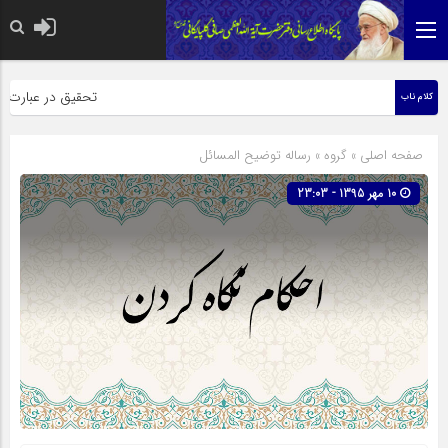
حضرت رسول اکرم صلی الله علی
تحقیق در عبارت زیارت
کلام ناب
صفحه اصلی
» گروه »
رساله توضیح المسائل
10 مهر 1395 - 23:03