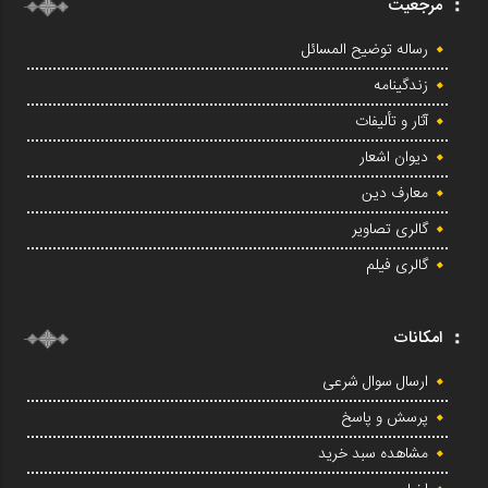
مرجعیت
رساله توضیح المسائل
زندگینامه
آثار و تألیفات
دیوان اشعار
معارف دین
گالری تصاویر
گالری فیلم
امکانات
ارسال سوال شرعی
پرسش و پاسخ
مشاهده سبد خرید