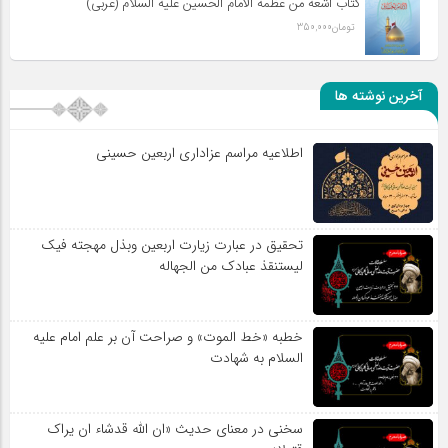
کتاب اشعه من عظمه الامام الحسین علیه السلام (عربی)
تومان
350,000
آخرین نوشته ها
اطلاعیه مراسم عزاداری اربعین حسینی
تحقیق در عبارت زیارت اربعین وبذل مهجته فیک
لیستنقذ عبادک من الجهاله
خطبه «خط الموت» و صراحت آن بر علم امام علیه
السلام به شهادت
سخنی در معنای حدیث «ان الله قدشاء ان یراک