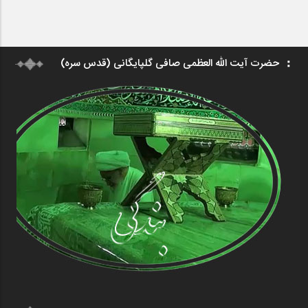
حضرت آیت الله العظمی صافی گلپایگانی (قدس سره)