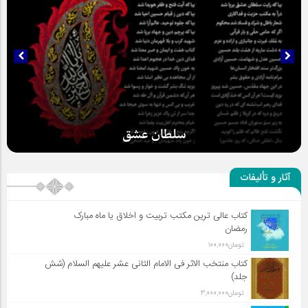
سلطان عشق
آثار و تألیفات
کتاب عالی ترین مکتب تربیت و اخلاق یا ماه مبارک
رمضان
تومان
100,000
کتاب منتخب الاثر فی الامام الثانی عشر علیهم السلام (شش
جلد)
تومان
3,000,000