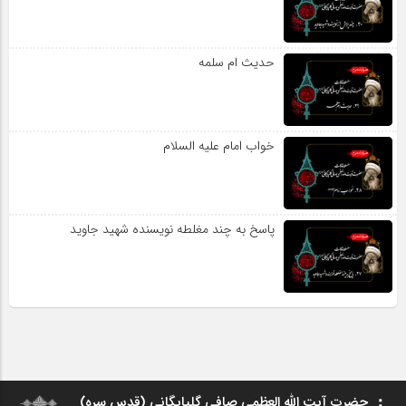
حدیث ام سلمه
خواب امام علیه السلام
پاسخ به چند مغلطه نویسنده شهید جاوید
حضرت آیت الله العظمی صافی گلپایگانی (قدس سره)