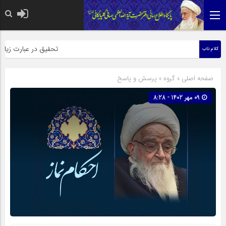
حضرت رسول اکرم صلی الله علیه وآله: کسی
تحقیق در عبارت زیارت ارب
کلام ناب
صفحه اصلی
» گروه »
پرسش و پاسخ
09 مهر 1402 - 8:28