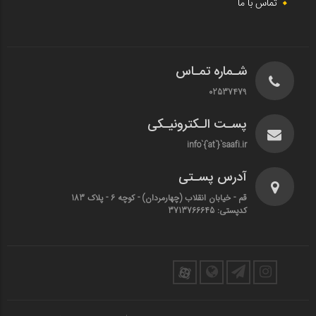
تماس با ما
شـماره تمـاس
02537479
پسـت الـکترونیـکی
info`{`at`}`saafi.ir
آدرس پسـتی
قم - خیابان انقلاب (چهارمردان)‌ - کوچه 6 - پلاک 183
کدپستی: 3713766645