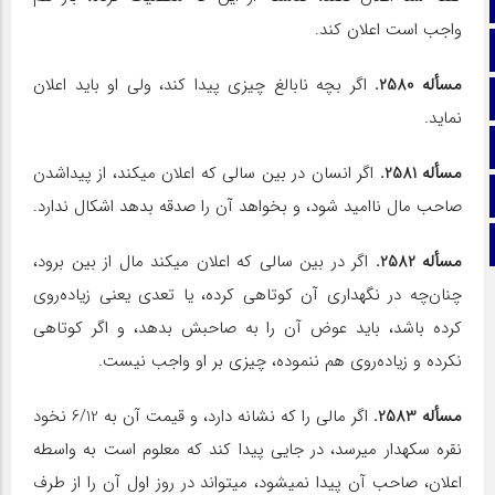
صفحه نخست
واجب است اعلان کند.
تماس با ما
مسأله 2580.
اگر بچه نابالغ چیزی پیدا کند، ولی او باید اعلان
ایتا
نماید.
آپارات
مسأله 2581.
اگر انسان در بین سالی که اعلان می‎کند، از پیداشدن
اینستاگرام
صاحب مال ناامید شود، و بخواهد آن را صدقه بدهد اشکال ندارد.
تلگرام
مسأله 2582.
اگر در بین سالی که اعلان می‎کند مال از بین برود،
چنان‌چه در نگهداری آن کوتاهی کرده، یا تعدی یعنی زیاده‌روی
کرده باشد، باید عوض آن را به صاحبش بدهد، و اگر کوتاهی
نکرده و زیاده‌روی هم ننموده، چیزی بر او واجب نیست.
مسأله 2583.
اگر مالی را که نشانه دارد، و قیمت آن به 6/12 نخود
نقره سکه‎دار می‎رسد، در جایی پیدا کند که معلوم است به واسطه
اعلان، صاحب آن پیدا نمی‎شود، می‎تواند در روز اول آن را از طرف