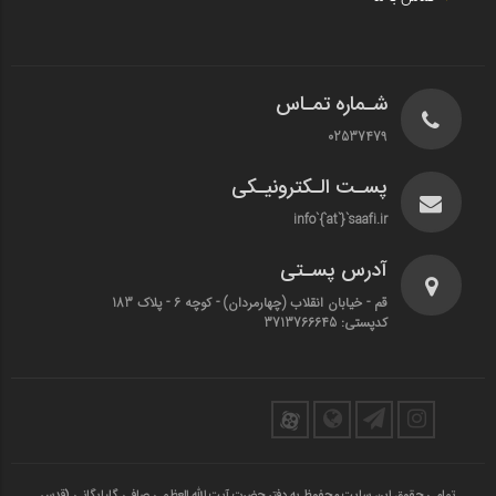
شـماره تمـاس
02537479
پسـت الـکترونیـکی
info`{`at`}`saafi.ir
آدرس پسـتی
قم - خیابان انقلاب (چهارمردان)‌ - کوچه 6 - پلاک 183
کدپستی: 3713766645