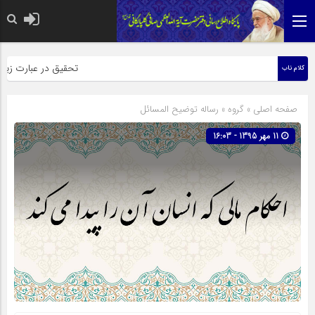
حضرت رسول اکرم صلی الله علیه وآله: ک
تحقیق در عبارت زیارت ار
کلام ناب
صفحه اصلی
» گروه »
رساله توضیح المسائل
11 مهر 1395 - 16:03