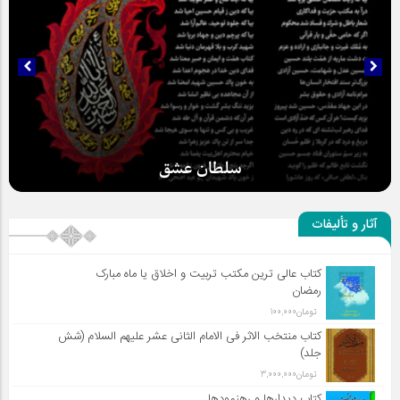
سلطان عشق
آثار و تألیفات
کتاب عالی ترین مکتب تربیت و اخلاق یا ماه مبارک
رمضان
تومان
100,000
کتاب منتخب الاثر فی الامام الثانی عشر علیهم السلام (شش
جلد)
تومان
3,000,000
کتاب دیدارها و رهنمودها