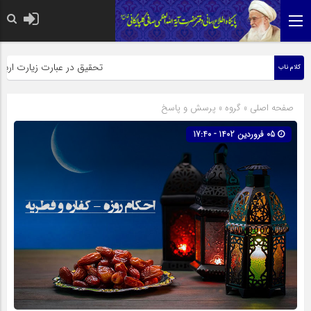
حضرت رسول اکرم صلی الله علیه وآله: کسی‌که قائم از فرز
تحقیق در عبارت زیارت اربعین وبذ
کلام ناب
صفحه اصلی
» گروه »
پرسش و پاسخ
05 فروردین 1402 - 17:40