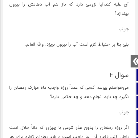
آن غلبه کند،آیا لزومی دارد که باز هم آب دهانش را بیرون
بیندازد؟
جواب:
بلی بنا بر احتیاط لازم است آب را بیرون بریزد. والله العالم.
سوال 4
صفحه نخست
می‌خواستم بپرسم کسی که عمداً روزه واجب ماه مبارک رمضان را
تماس با ما
نگیرد چه باید انجام دهد و چه حکمی دارد؟
ایتا
جواب:
آپارات
اگر روزه رمضان را بدون عذر شرعی با چیزی که ذاتاً حلال است
اینستاگرام
باطل کند، قضاء آن روز واجب است و باید بعنوان کفاره برای هر