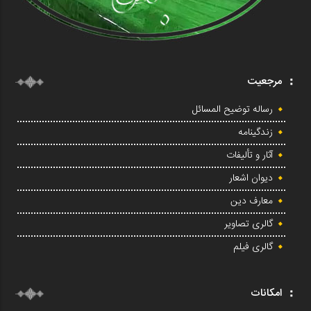
مرجعیت
رساله توضیح المسائل
زندگینامه
آثار و تألیفات
دیوان اشعار
معارف دین
گالری تصاویر
گالری فیلم
امکانات