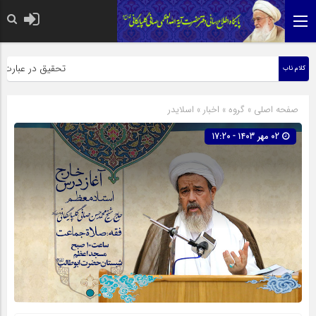
حضرت رسول اکرم صلی الله علی
تحقیق در عبارت زیارت
کلام ناب
صفحه اصلی
» گروه »
اخبار
»
اسلایدر
02 مهر 1403 - 17:20