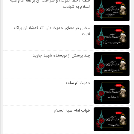
خطبه «خط الموت» و صراحت آن بر علم امام علیه
السلام به شهادت
سخنی در معنای حدیث «ان الله قدشاء ان یراک
قتیلا»
چند پرسش از نویسنده شهید جاوید
حدیث ام سلمه
خواب امام علیه السلام