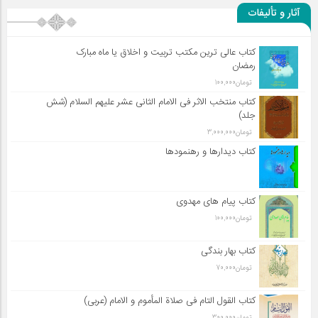
آثار و تألیفات
کتاب عالی ترین مکتب تربیت و اخلاق یا ماه مبارک
رمضان
تومان
100,000
کتاب منتخب الاثر فی الامام الثانی عشر علیهم السلام (شش
جلد)
تومان
3,000,000
کتاب دیدارها و رهنمودها
کتاب پیام های مهدوی
تومان
100,000
کتاب بهار بندگی
تومان
70,000
کتاب القول التام فی صلاة المأموم و الامام (عربی)
تومان
300,000