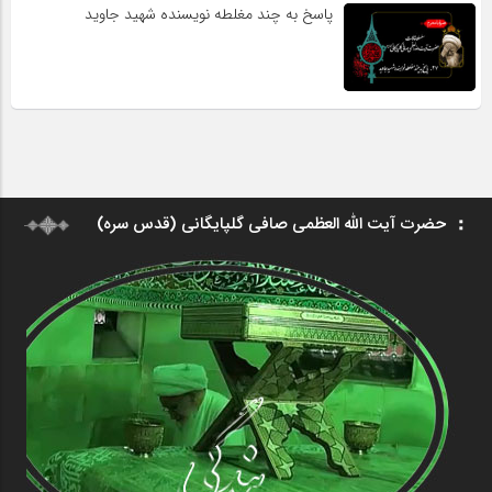
پاسخ به چند مغلطه نویسنده شهید جاوید
حضرت آیت الله العظمی صافی گلپایگانی (قدس سره)