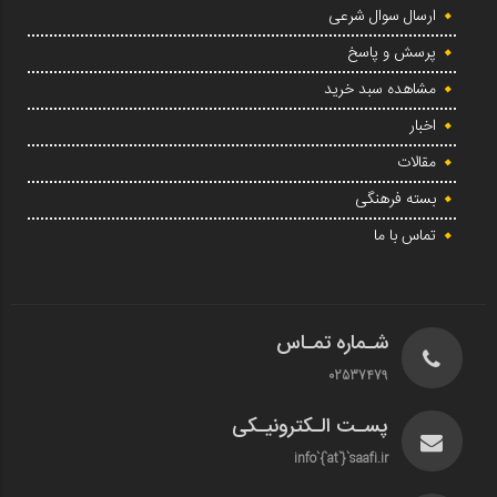
ارسال سوال شرعی
پرسش و پاسخ
مشاهده سبد خرید
اخبار
مقالات
بسته فرهنگی
تماس با ما
شـماره تمـاس
02537479
پسـت الـکترونیـکی
info`{`at`}`saafi.ir