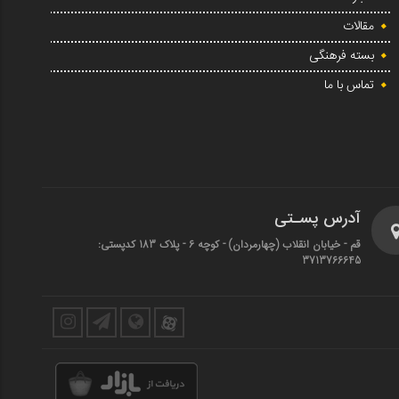
مقالات
بسته فرهنگی
تماس با ما
آدرس پسـتی
قم - خیابان انقلاب (چهارمردان)‌ - کوچه 6 - پلاک 183 کدپستی:
3713766645