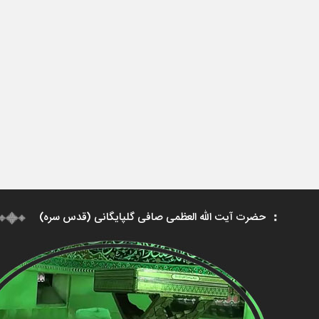
حضرت آیت الله العظمی صافی گلپایگانی (قدس سره)