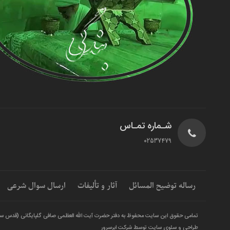
شـماره تمـاس
02537479
رساله توضیح المسائل
آثار و تألیفات
ارسال سوال شرعی
تمامی حقوق این سایت محفوظ به دفتر حضرت آیت الله العظمی صافی گلپایگانی (قدس س
طراحی و سئوی سایت توسط شرکت ابرسرور