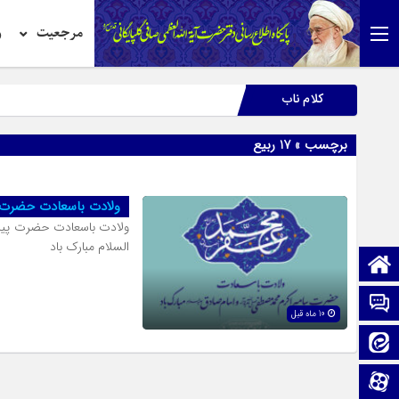
مرجعیت
ر
کلام ناب
برچسب » 17 ربیع
ولادت باسعادت حضرت پ
ولادت باسعادت حضرت پیامب
السلام مبارک باد
صفحه نخست
تماس با ما
10 ماه قبل
ایتا
آپارات