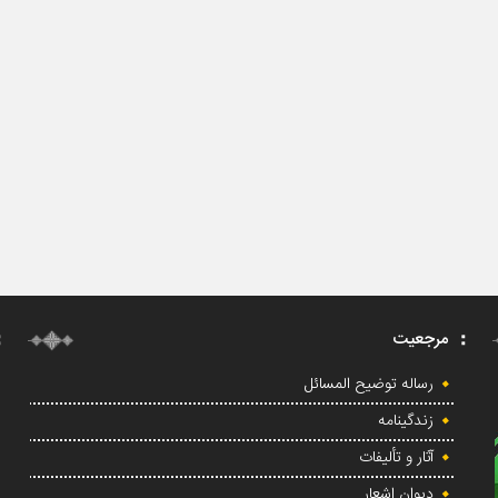
مرجعیت
رساله توضیح المسائل
زندگینامه
آثار و تألیفات
دیوان اشعار