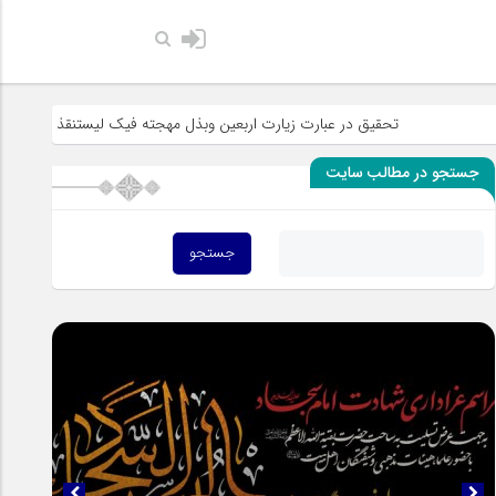
حضرت رسول 
تحقیق در عبارت زیارت اربعین وبذل مهجته فیک لیستنقذ عبادک من الجهاله
جستجو در مطالب سایت