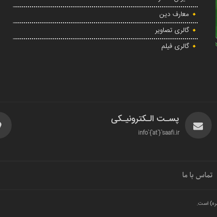
معارف دین
گالری تصاویر
گالری فیلم
پسـت الـکترونیـکی
info`{`at`}`saafi.ir
تماس با ما
ره) است.