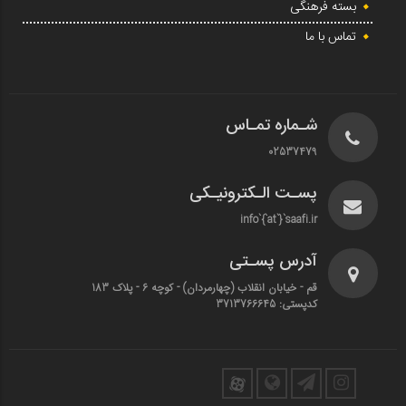
بسته فرهنگی
تماس با ما
شـماره تمـاس
02537479
پسـت الـکترونیـکی
info`{`at`}`saafi.ir
آدرس پسـتی
قم - خیابان انقلاب (چهارمردان)‌ - کوچه 6 - پلاک 183
کدپستی: 3713766645