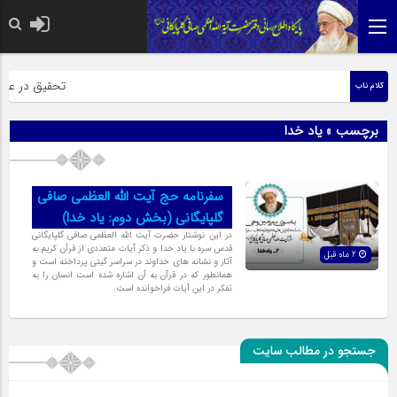
حضرت رسول اکرم
تحقیق در عبارت
کلام ناب
برچسب » یاد خدا
سفرنامه حج آیت الله العظمی صافی
گلپایگانی (بخش دوم: یاد خدا)
در این نوشتار حضرت آیت الله العظمی صافی گلپایگانی
قدس سره با یاد خدا و ذکر آیات متعددی از قرآن کریم به
2 ماه قبل
آثار و نشانه های خداوند در سراسر گیتی پرداخته است و
همانطور که در قرآن به آن اشاره شده است انسان را به
تفکر در این آیات فراخوانده است.
جستجو در مطالب سایت