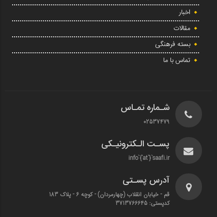
اخبار
مقالات
بسته فرهنگی
تماس با ما
شـماره تمـاس
02537479
پسـت الـکترونیـکی
info`{`at`}`saafi.ir
آدرس پسـتی
قم - خیابان انقلاب (چهارمردان)‌ - کوچه 6 - پلاک 183
کدپستی: 3713766645