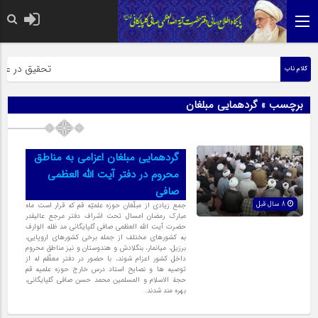
حضرت رسول اکر
تحقیق در عبارت
کلام ناب
برچسب » گردهمایی مبلغان
گردهمایی مبلغان اعزامی به مناطق
محروم در دفتر آیت الله العظمی
صافی
8 سال قبل
جمع زیادی از مبلّغان حوزه علمیّه قم که قرار است ماه
مبارک رمضان امسال تحت اشراف دفتر مرجع عالیقدر
حضرت آیت الله العظمی صافی گلپایگانی مد ظله الوارف
به کشورهای مختلف از جمله برخی کشورهای اروپایی،
برزیل، میانمار، بنگلادش و هندوستان و نیز مناطق محروم
داخل کشور اعزام شوند، با حضور در دفتر معظّم له از
توصیه ها و نصایح استاد درس خارج حوزه علمیه قم
حجة الاسلام و المسلمین محمد حسن صافی گلپایگانی،
بهره مند شدند.