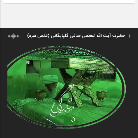
حضرت آیت الله العظمی صافی گلپایگانی (قدس سره)