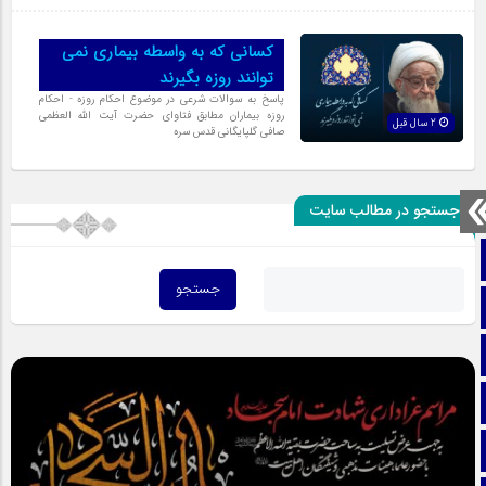
کسانى که به واسطه بیمارى نمى
توانند روزه بگیرند
پاسخ به سوالات شرعی در موضوع احکام روزه - احکام
روزه بیماران مطابق فتاوای حضرت آیت الله العظمی
2 سال قبل
صافی گلپایگانی قدس سره
جستجو در مطالب سایت
صفحه نخست
تماس با ما
ایتا
آپارات
اینستاگرام