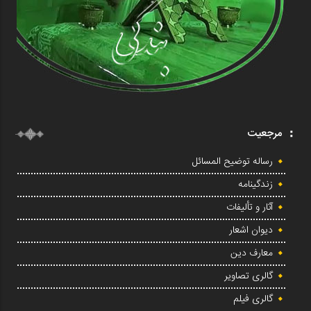
مرجعیت
رساله توضیح المسائل
زندگینامه
آثار و تألیفات
دیوان اشعار
معارف دین
گالری تصاویر
گالری فیلم