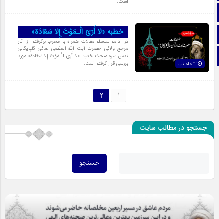
است.
آپارات
خطبه «لا أَرَىَ الْـمَوْتَ إِلا سَعَادَة»
اینستاگرام
در ادامه سلسله مقالات همراه با محرم، برگرفته از آثار
مرجع ولائی حضرت آیت الله العظمی صافی گلپایگانی
تلگرام
قدس سره مبحث خطبه «لا أَرَىَ الْـمَوْتَ إِلا سَعَادَة» مورد
بررسی قرار گرفته است.
12 ماه قبل
2
1
جستجو در مطالب سایت