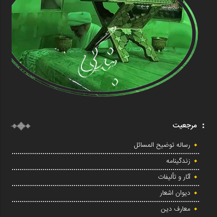
مرجعیت
رساله توضیح المسائل
زندگینامه
آثار و تألیفات
دیوان اشعار
معارف دین