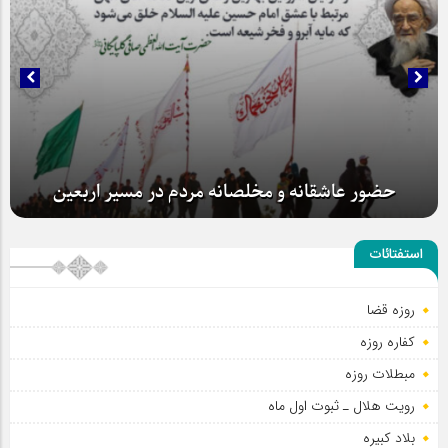
همراهی با کاروان های اربعین افتخار است
استفتائات
روزه قضا
حضور عاشقانه و مخلصانه مردم در مسیر اربعین
کفاره روزه
مبطلات روزه
رویت هلال ـ ثبوت اول ماه
بلاد کبیره