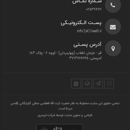
شـماره تمـاس
02537479
پسـت الـکترونیـکی
info`{`at`}`saafi.ir
آدرس پسـتی
قم - خیابان انقلاب (چهارمردان)‌ - کوچه 6 - پلاک 183
کدپستی: 3713766645
تمامی حقوق این سایت محفوظ به دفتر حضرت آیت الله العظمی صافی گلپایگانی (قدس
سره) است.
طراحی و سئوی سایت توسط شرکت ابرسرور