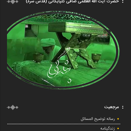
حضرت آیت الله العظمی صافی گلپایگانی (قدس سره)
مرجعیت
رساله توضیح المسائل
زندگینامه