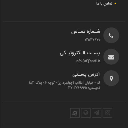
تماس با ما
شـماره تمـاس
02537479
پسـت الـکترونیـکی
info`{`at`}`saafi.ir
آدرس پسـتی
قم - خیابان انقلاب (چهارمردان)‌ - کوچه 6 - پلاک 183
کدپستی: 3713766645