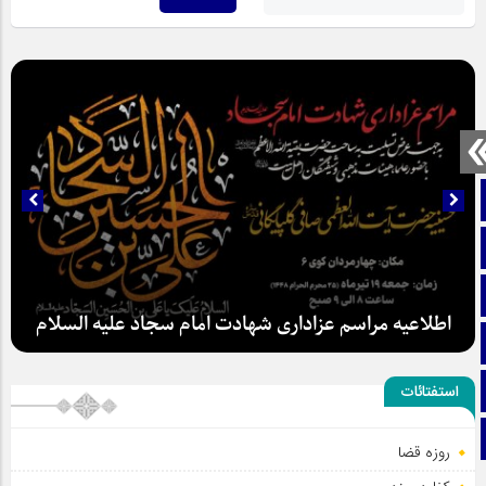
صفحه نخست
تماس با ما
ایتا
اطلاعیه مراسم عزاداری شهادت امام سجاد علیه السلام
آپارات
اینستاگرام
استفتائات
تلگرام
روزه قضا