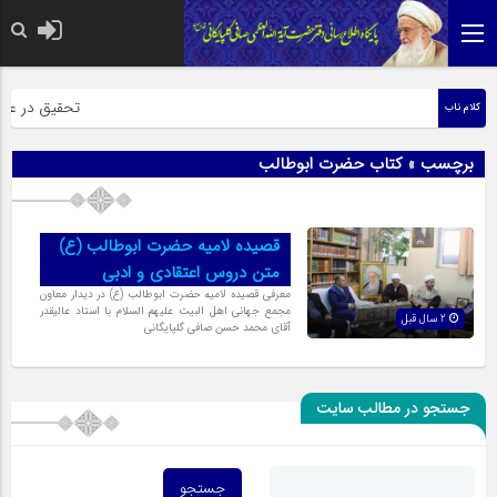
حضرت رسول اکر
تحقیق در عبارت
کلام ناب
برچسب » کتاب حضرت ابوطالب
قصیده لامیه حضرت ابوطالب (ع)
متن دروس اعتقادی و ادبی
معرفی قصیده لامیه حضرت ابوطالب (ع) در دیدار معاون
مجمع جهانی اهل البیت علیهم السلام با استاد عالیقدر
2 سال قبل
آقای محمد حسن صافی گلپایگانی
جستجو در مطالب سایت