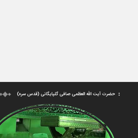
حضرت آیت الله العظمی صافی گلپایگانی (قدس سره)