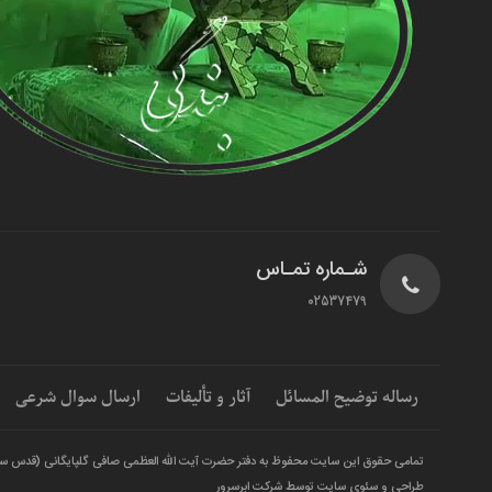
شـماره تمـاس
02537479
رساله توضیح المسائل
آثار و تألیفات
ارسال سوال شرعی
تمامی حقوق این سایت محفوظ به دفتر حضرت آیت الله العظمی صافی گلپایگانی (قدس س
طراحی و سئوی سایت توسط شرکت ابرسرور