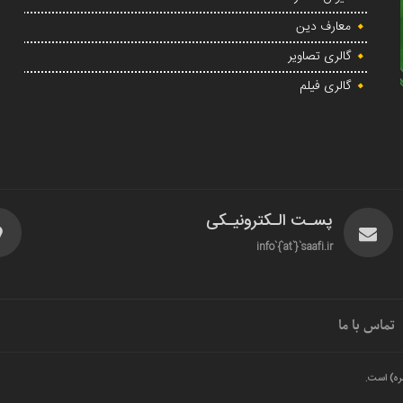
معارف دین
گالری تصاویر
گالری فیلم
پسـت الـکترونیـکی
info`{`at`}`saafi.ir
تماس با ما
ره) است.