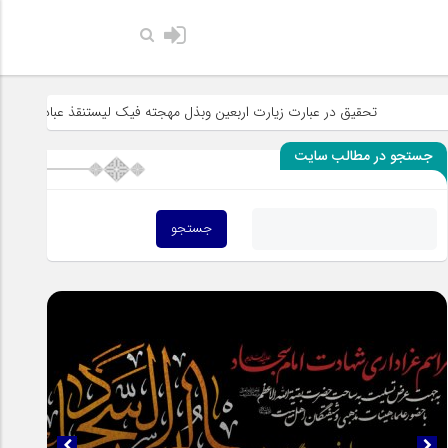
حضرت رسول اکر
تحقیق در عبارت زیارت اربعین وبذل مهجته فیک لیستنقذ عبادک من الجهاله
جستجو در مطالب سایت