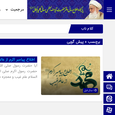
مرجعیت
ر
کلام ناب
برچسب » پیش گویی
اطلاع پیامبر اکرم از عا
آیا حضرت رسول صلی الله 
حضرت رسول اکرم صلی الله
صفحه نخست
السلام علم غیب و معجزه د
تماس با ما
1 سال قبل
ایتا
آپارات