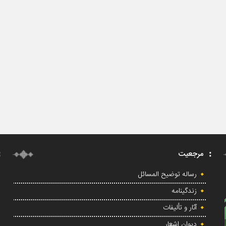
مرجعیت
رساله توضیح المسائل
زندگینامه
آثار و تألیفات
دیوان اشعار