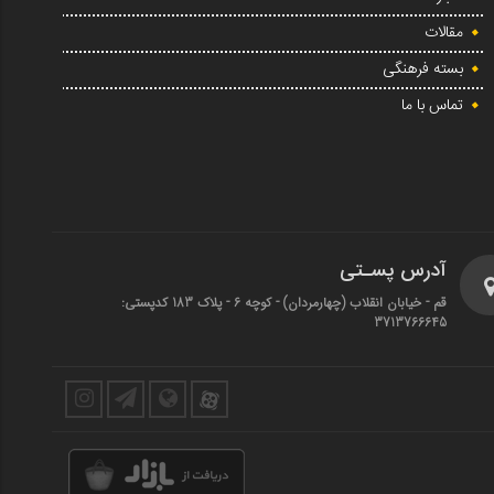
مقالات
بسته فرهنگی
تماس با ما
آدرس پسـتی
قم - خیابان انقلاب (چهارمردان)‌ - کوچه 6 - پلاک 183 کدپستی:
3713766645