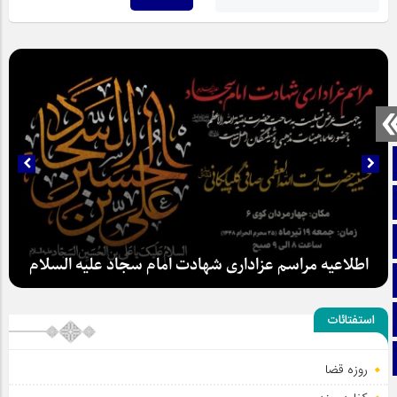
صفحه نخست
تماس با ما
ایتا
اطلاعیه مراسم عزاداری شهادت امام سجاد علیه السلام
آپارات
اینستاگرام
استفتائات
تلگرام
روزه قضا