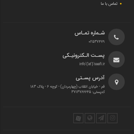
تماس با ما
شـماره تمـاس
02537479
پسـت الـکترونیـکی
info`{`at`}`saafi.ir
آدرس پسـتی
قم - خیابان انقلاب (چهارمردان)‌ - کوچه 6 - پلاک 183
کدپستی: 3713766645