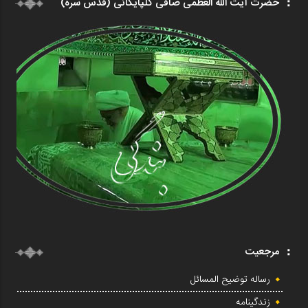
حضرت آیت الله العظمی صافی گلپایگانی (قدس سره)
مرجعیت
رساله توضیح المسائل
زندگینامه