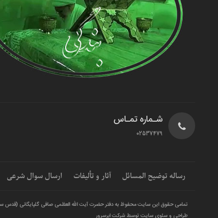
شـماره تمـاس
02537479
رساله توضیح المسائل
آثار و تألیفات
ارسال سوال شرعی
تمامی حقوق این سایت محفوظ به دفتر حضرت آیت الله العظمی صافی گلپایگانی (قدس س
طراحی و سئوی سایت توسط شرکت ابرسرور