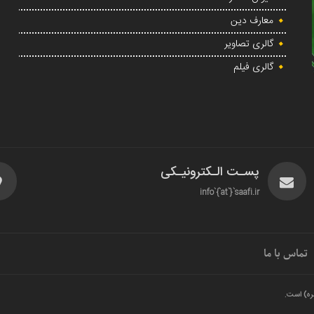
معارف دین
گالری تصاویر
گالری فیلم
پسـت الـکترونیـکی
info`{`at`}`saafi.ir
تماس با ما
ره) است.