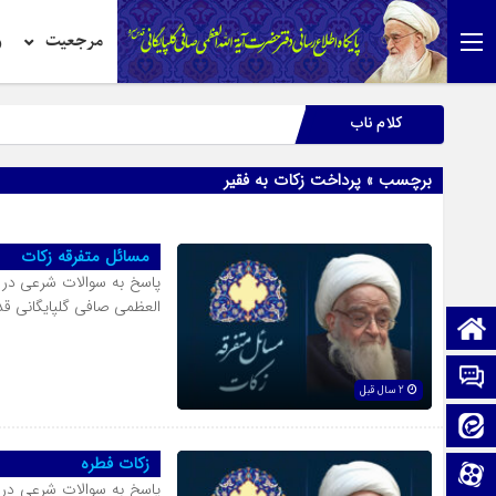
مرجعیت
ر
کلام ناب
برچسب » پرداخت زکات به فقیر
مسائل متفرقه زکات
پاسخ به سوالات شرعی در 
العظمی صافی گلپایگانی 
صفحه نخست
تماس با ما
2 سال قبل
ایتا
زکات فطره
آپارات
پاسخ به سوالات شرعی در 