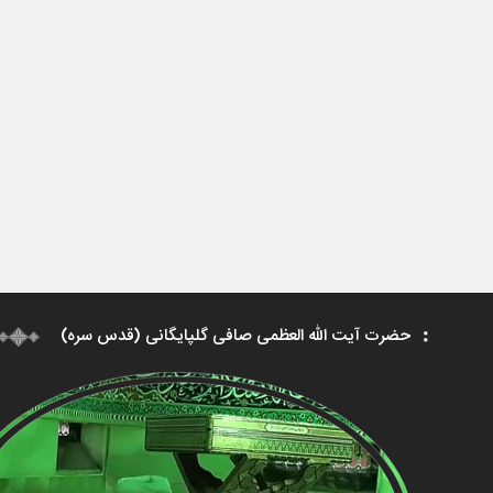
حضرت آیت الله العظمی صافی گلپایگانی (قدس سره)