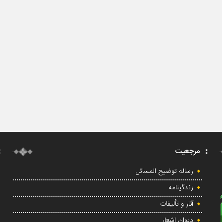
مرجعیت
رساله توضیح المسائل
زندگینامه
آثار و تألیفات
دیوان اشعار