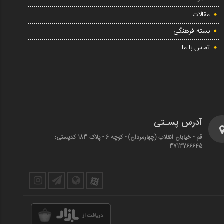
مقالات
بسته فرهنگی
تماس با ما
آدرس پسـتی
قم - خیابان انقلاب (چهارمردان)‌ - کوچه 6 - پلاک 183 کدپستی:
3713766645