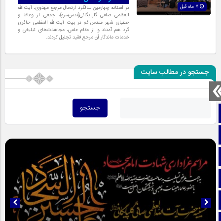
7 ماه قبل
در آستانه چهارمین سالگرد ارتحال مرجع مهدوی، آیت‌الله
العظمی صافی گلپایگانی(قدس‌سره)، جمعی از وعاظ و
خطبای شهر مقدس قم در بیت آیت‌الله العظمی حائری
گرد هم آمدند و از مقام علمی، مجاهدت‌های تبلیغی و
خدمات ماندگار آن مرجع فقید تجلیل کردند.
جستجو در مطالب سایت
صفحه نخست
تماس با ما
ایتا
آپارات
اینستاگرام