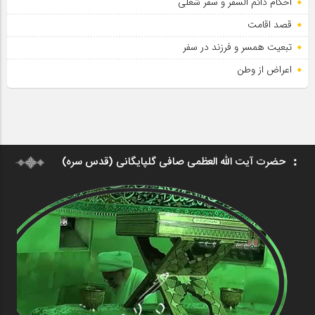
احکام دائم السفر و سفر شغلی
قصد اقامت
تبعیت همسر و فرزند در سفر
اعراض از وطن
حضرت آیت الله العظمی صافی گلپایگانی (قدس سره)