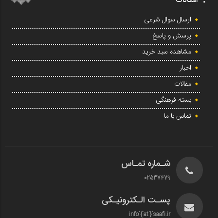
امکانات
ارسال سوال شرعی
پرسش و پاسخ
مشاهده سبد خرید
اخبار
مقالات
بسته فرهنگی
تماس با ما
شـماره تمـاس
02537479
پسـت الـکترونیـکی
info`{`at`}`saafi.ir