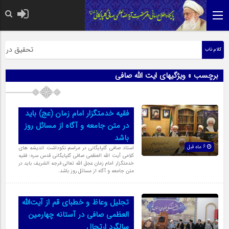
حضرت رسول اک
تحقیق در عبار
کلام ناب
برچسب » ویژگیهای ایت الله صافی
فقیه خدمتگزار امام زمان (عج) باید
در متن جامعه و آگاه از مسائل روز
باشد
6 ماه قبل
استاد صافی گلپایگانی در مراسم نکوداشت اندیشه های
کلامی آیت الله العظمی صافی گلپایگانی قدس سره: فقیه
خدمتگزار امام زمان عجل الله تعالی فرجه الشریف باید در
متن جامعه و آگاه از مسائل روز باشد.
تجلیل وعاظ و خطبای قم از آیت‌الله
العظمی صافی در آستانه چهارمین
سالگرد ارتحال