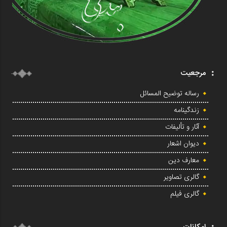
مرجعیت
رساله توضیح المسائل
زندگینامه
آثار و تألیفات
دیوان اشعار
معارف دین
گالری تصاویر
گالری فیلم