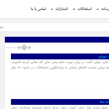
سانه
استفتائات
انتشارات
تماس با ما
تحقیق در عبار
 شاید بتوان گفت در زمان غیبت امام زمان عجل الله تعالی فرجه الشریف
برای هیچکدام از فقها و علما پیش نیامده اشتغال ایشان به پاسخگویی استفتائات در حدود 80 سال
ا حفظ بودند مثل دعای کمیل، دعای ندبه، ادعیه صحیفه سجادیه، دعای