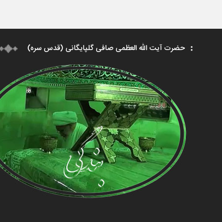
حضرت آیت الله العظمی صافی گلپایگانی (قدس سره)