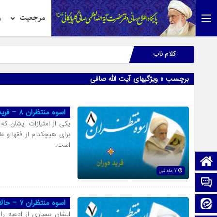
مرجعیت
ر
کلام ناب
برچسب » ویژگیهای آیت الله صافی
اسوه منتظران 8 – فرید دوران
یکی از امتیازات ایشان که
است.
صفحه نخست
7 ماه قبل
تماس با ما
اسوه منتظران 7 – حالات دعا
ایتا
ایشان بسیاری از ادعیه ر