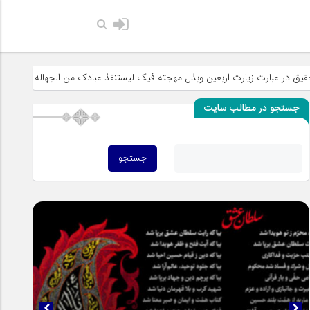
حضرت رسول اکرم صلی الله علی
ت زیارت اربعین وبذل مهجته فیک لیستنقذ عبادک من الجهاله
خطبه «خط ال
جستجو در مطالب سایت