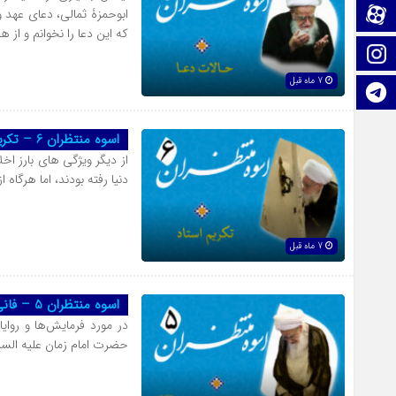
ابوحمزۀ ثمالی، دعای عهد 
آپارات
که این دعا را نخوانم و از 
اینستاگرام
7 ماه قبل
تلگرام
اسوه منتظران 6 – تکریم استاد
از دیگر ویژگی های بارز اخل
دنیا رفته بودند، اما هرگاه از
7 ماه قبل
اسوه منتظران 5 – فانی در امام زمان ارواح العالمين له الفداء
در مورد فرمایش‌ها و روایا
حضرت امام زمان علیه السلا