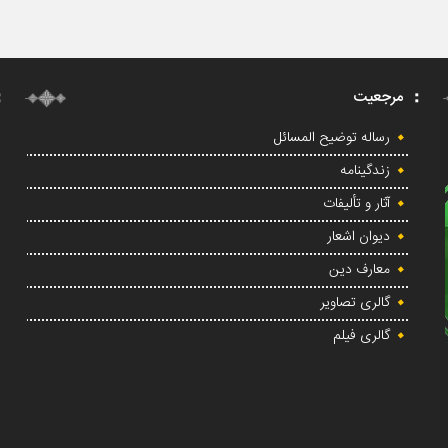
مرجعیت
رساله توضیح المسائل
زندگینامه
آثار و تألیفات
دیوان اشعار
معارف دین
گالری تصاویر
گالری فیلم