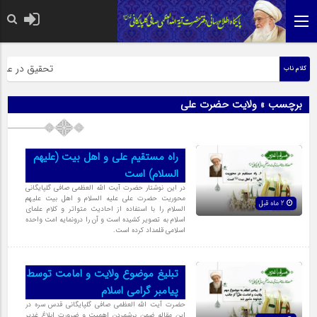
حضرت رسول اکرم 
تحقیق در عبارت 
کلام ناب
برچسب » ولایت حضرت علی
راه مستقیم علی و اهل بیت (علیهم
السلام) است
در این نوشتار حضرت آیت الله العظمی صافی گلپایگانی
محوریت حضرت علی علیه السلام و اهل بیت علیهم
2 ماه قبل
السلام را با استفاده از احادیث متواتر و کلام علمای
اسلام به تصویر کشیده است و آن را درونمایه امت واحده
اسلامی قلمداد کرده است.
تبلیغ موضوع ولایت و امامت توسط
پیامبر گرامی اسلام
حضرت آیت الله العظمی صافی گلپایگانی قدس سره در
این مقاله ضمن برشمردن اهمیت و ضرورت ابلاغ غدیر