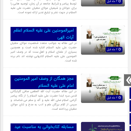
2 ماه قبل
توسط پیامبر و شرایط جامعه در آن زمان، توصیه هایی را
برای جوانان و شیعیان مولای متقیان حضرت علی علیه
السلام در جهت نشر و تبلیغ غدیر ارائه نموده است.
امیرالمومنین علی علیه السلام اعظم
آیات الهی
در این مقاله به جوانب متعدد شخصیت مولای متقیان
حضرت علی علیه السلام اشاره شده است و همچنین
2 ماه قبل
بسیاری از علمای اسلام و اهل سنت که در وصف امیر
المومنین علی علیه السلام کتابهایی نوشته اند نام برده
شده است.
عجز همگان از وصف امیر المومنین
امام علی علیه السلام
در این مقاله حضرت آیت الله العظمی صافی گلپایگانی
صفحه نخست
قدس سره ابتدا حضرت علی علیه السلام را از نگاه پیامبر
2 ماه قبل
گرامی اسلام صلی الله علیه و آله و سلم می شناساند و
سپس از کلام بزرگان علم و ادب به مدح و ثنای مولای
تماس با ما
متقیان پرداخته است.
ایتا
مسابقه کتابخوانی به مناسبت عید