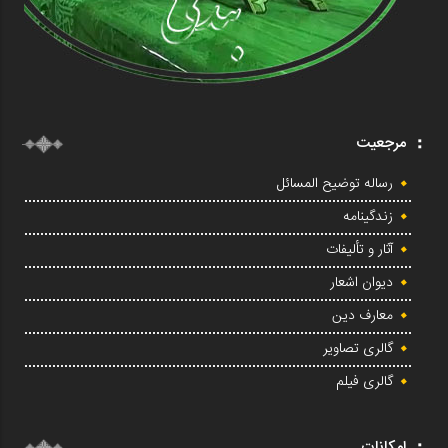
مرجعیت
رساله توضیح المسائل
زندگینامه
آثار و تألیفات
دیوان اشعار
معارف دین
گالری تصاویر
گالری فیلم
امکانات