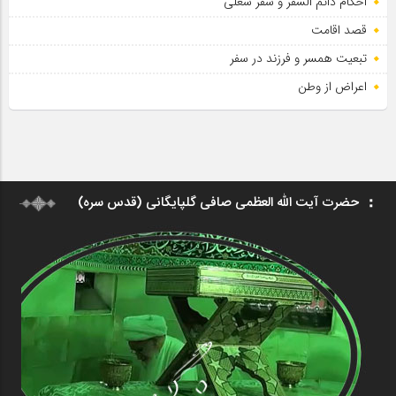
احکام دائم السفر و سفر شغلی
قصد اقامت
تبعیت همسر و فرزند در سفر
اعراض از وطن
حضرت آیت الله العظمی صافی گلپایگانی (قدس سره)