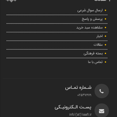
ارسال سوال شرعی
پرسش و پاسخ
مشاهده سبد خرید
اخبار
مقالات
بسته فرهنگی
تماس با ما
شـماره تمـاس
02537479
پسـت الـکترونیـکی
info`{`at`}`saafi.ir