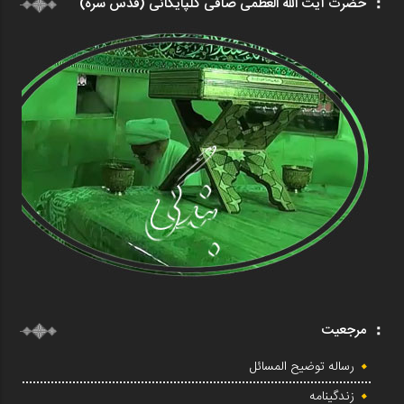
حضرت آیت الله العظمی صافی گلپایگانی (قدس سره)
مرجعیت
رساله توضیح المسائل
زندگینامه