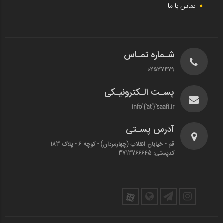
تماس با ما
شـماره تمـاس
02537479
پسـت الـکترونیـکی
info`{`at`}`saafi.ir
آدرس پسـتی
قم - خیابان انقلاب (چهارمردان)‌ - کوچه 6 - پلاک 183
کدپستی: 3713766645