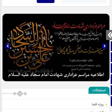
صفحه نخست
تماس با ما
ایتا
اطلاعیه مراسم عزاداری شهادت امام سجاد علیه السلام
آپارات
اینستاگرام
استفتائات
تلگرام
روزه قضا