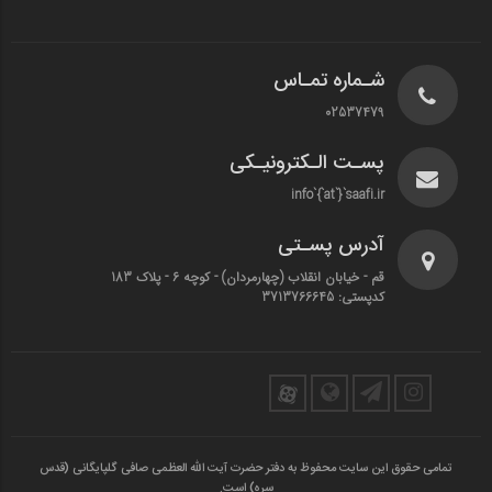
شـماره تمـاس
02537479
پسـت الـکترونیـکی
info`{`at`}`saafi.ir
آدرس پسـتی
قم - خیابان انقلاب (چهارمردان)‌ - کوچه 6 - پلاک 183
کدپستی: 3713766645
تمامی حقوق این سایت محفوظ به دفتر حضرت آیت الله العظمی صافی گلپایگانی (قدس
سره) است.