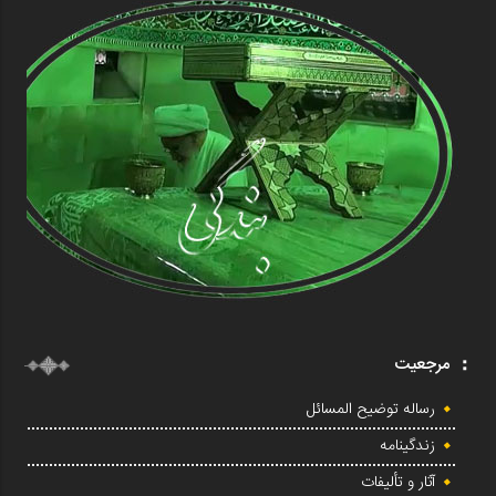
مرجعیت
رساله توضیح المسائل
زندگینامه
آثار و تألیفات