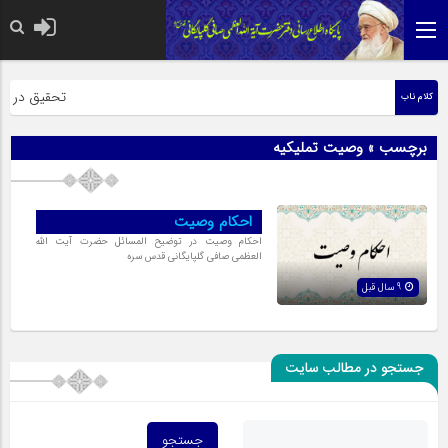
حضرت رسول اک
تحقیق در عبار
کلام ناب
برچسب » وصیت تملیکیه
احکام وصیت
احکام وصیت در توضیح المسائل حضرت آیت الله
العظمی صافی گلپایگانی قدس سره
9 سال قبل
جستجو در مطالب سایت