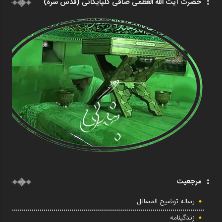
حضرت آیت الله العظمی صافی گلپایگانی (قدس سره)
مرجعیت
رساله توضیح المسائل
زندگینامه