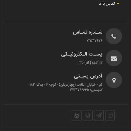
تماس با ما
شـماره تمـاس
02537479
پسـت الـکترونیـکی
info`{`at`}`saafi.ir
آدرس پسـتی
قم - خیابان انقلاب (چهارمردان)‌ - کوچه 6 - پلاک 183
کدپستی: 3713766645