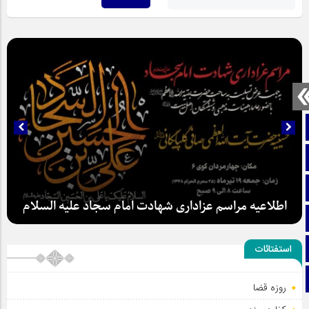
صفحه نخست
تماس با ما
ایتا
اطلاعیه مراسم عزاداری شهادت امام سجاد علیه السلام
آپارات
اینستاگرام
استفتائات
تلگرام
روزه قضا