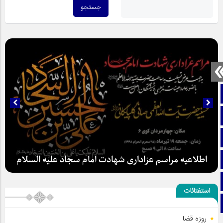
صفحه نخست
تماس با ما
ایتا
اطلاعیه مراسم عزاداری شهادت امام سجاد علیه السلام
آپارات
اینستاگرام
استفتائات
تلگرام
روزه قضا