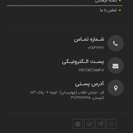
بسته فرهنگی
تماس با ما
شـماره تمـاس
02537479
پسـت الـکترونیـکی
info`{`at`}`saafi.ir
آدرس پسـتی
قم - خیابان انقلاب (چهارمردان)‌ - کوچه 6 - پلاک 183
کدپستی: 3713766645