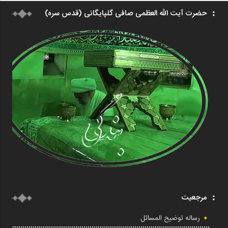
حضرت آیت الله العظمی صافی گلپایگانی (قدس سره)
مرجعیت
رساله توضیح المسائل