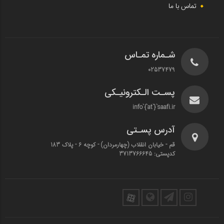
تماس با ما
شـماره تمـاس
02537479
پسـت الـکترونیـکی
info`{`at`}`saafi.ir
آدرس پسـتی
قم - خیابان انقلاب (چهارمردان)‌ - کوچه 6 - پلاک 183
کدپستی: 3713766645