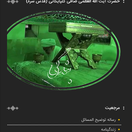
حضرت آیت الله العظمی صافی گلپایگانی (قدس سره)
مرجعیت
رساله توضیح المسائل
زندگینامه