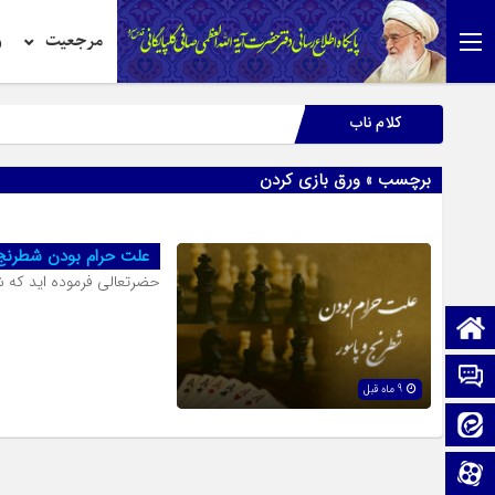
مرجعیت
ر
کلام ناب
برچسب » ورق بازی کردن
علت حرام بودن شطرنج 
حضرتعالى فرموده اید که 
صفحه نخست
تماس با ما
9 ماه قبل
ایتا
آپارات