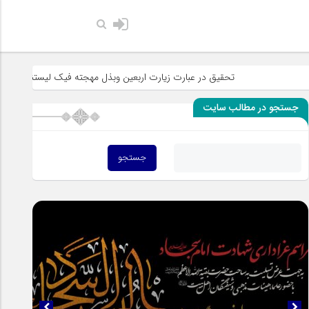
حضرت رسول 
تحقیق در عبارت زیارت اربعین وبذل مهجته فیک لیستنقذ عبادک من الجه
جستجو در مطالب سایت