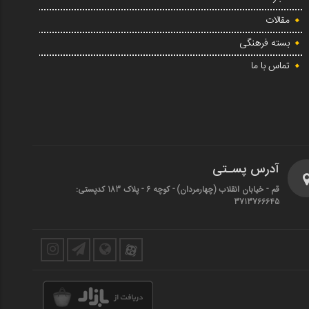
مقالات
بسته فرهنگی
تماس با ما
آدرس پسـتی
قم - خیابان انقلاب (چهارمردان)‌ - کوچه 6 - پلاک 183 کدپستی:
3713766645