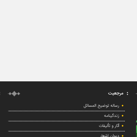
مرجعیت
رساله توضیح المسائل
زندگینامه
آثار و تألیفات
دیوان اشعار