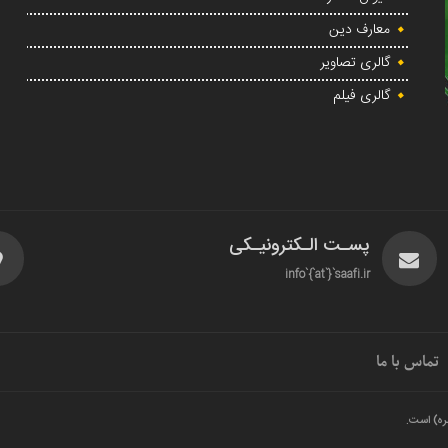
معارف دین
گالری تصاویر
گالری فیلم
پسـت الـکترونیـکی
info`{`at`}`saafi.ir
تماس با ما
ره) است.