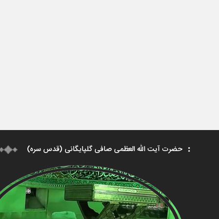
حضرت آیت الله العظمی صافی گلپایگانی (قدس سره)