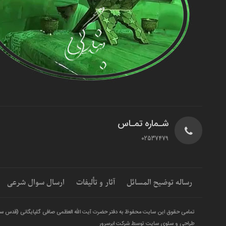
شـماره تمـاس
02537479
رساله توضیح المسائل
آثار و تألیفات
ارسال سوال شرعی
تمامی حقوق این سایت محفوظ به دفتر حضرت آیت الله العظمی صافی گلپایگانی (قدس س
طراحی و سئوی سایت توسط شرکت ابرسرور