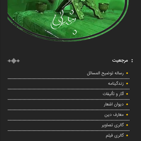
مرجعیت
رساله توضیح المسائل
زندگینامه
آثار و تألیفات
دیوان اشعار
معارف دین
گالری تصاویر
گالری فیلم