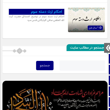
احکام ارث دسته سوم
احکام ارث دسته سوم در توضیح المسائل حضرت آیت
الله العظمی صافی گلپایگانی قدس سره
9 سال قبل
جستجو در مطالب سایت
صفحه نخست
تماس با ما
ایتا
آپارات
اینستاگرام