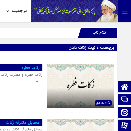
مرجعیت
ر
کلام ناب
برچسب » نیت زکات دادن
زکات فطره
زکات فطره و مصرف زکات 
سره
صفحه نخست
تماس با ما
4 ماه قبل
ایتا
مسایل متفرقه زکات
آپارات
مسایل متفرقه زکات در تو