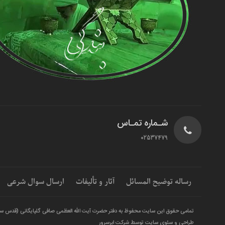
شـماره تمـاس
02537479
رساله توضیح المسائل
آثار و تألیفات
ارسال سوال شرعی
تمامی حقوق این سایت محفوظ به دفتر حضرت آیت الله العظمی صافی گلپایگانی (قدس س
طراحی و سئوی سایت توسط شرکت ابرسرور