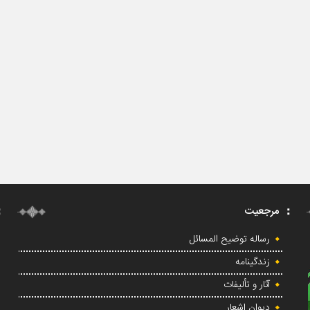
مرجعیت
رساله توضیح المسائل
زندگینامه
آثار و تألیفات
دیوان اشعار