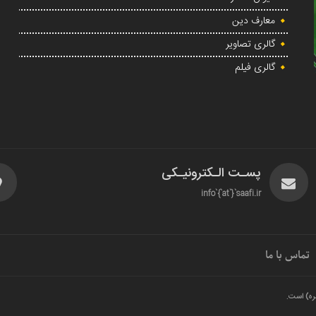
معارف دین
گالری تصاویر
گالری فیلم
پسـت الـکترونیـکی
info`{`at`}`saafi.ir
تماس با ما
ره) است.