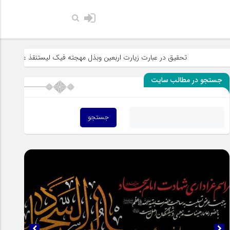
حضرت رسول اکرم
تحقیق در عبارت زیارت اربعین وبذل مهجته فیک لیستنقذ عبادک من الجهاله
جستجو در مطالب سایت