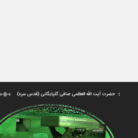
حضرت آیت الله العظمی صافی گلپایگانی (قدس سره)