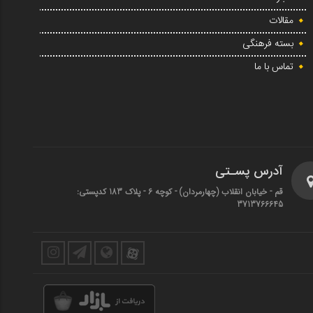
مقالات
بسته فرهنگی
تماس با ما
آدرس پسـتی
قم - خیابان انقلاب (چهارمردان)‌ - کوچه 6 - پلاک 183 کدپستی:
3713766645