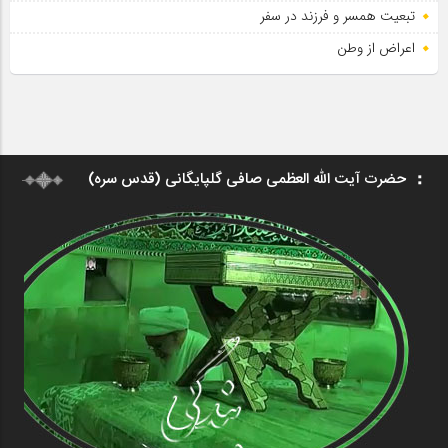
تبعیت همسر و فرزند در سفر
اعراض از وطن
حضرت آیت الله العظمی صافی گلپایگانی (قدس سره)