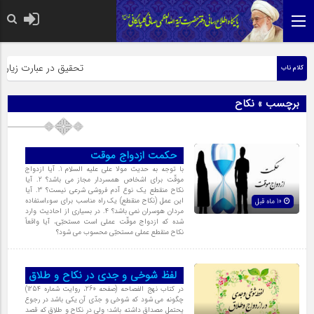
حضرت رسول اکرم صلی الله علیه 
تحقیق در عبارت زیارت ا
کلام ناب
برچسب » نکاح
حکمت ازدواج موقت
با توجه به حدیث مولا على علیه السلام 1. آیا ازدواج
موقّت براى اشخاص همسردار مجاز مى باشد؟ 2. آیا
نکاح منقطع یک نوع آدم فروشى شرعى نیست؟ 3. آیا
این عمل (نکاح منقطع) یک راه مناسب براى سوءاستفاده
10 ماه قبل
مردان هوسران نمى باشد؟ 4. در بسیارى از احادیث وارد
شده که ازدواج موقّت عملى است مستحبّى، آیا واقعاً
نکاح منقطع عملى مستحبّى محسوب مى شود؟
لفظ شوخی و جدی در نکاح و طلاق
در کتاب نهج الفصاحه (صفحه 260، روایت شماره 1254)
چگونه مى شود که شوخى و جدّى آن یکى باشد در رجوع
یحتمل مصداق داشته باشد؛ ولى در نکاح و طلاق که قصد