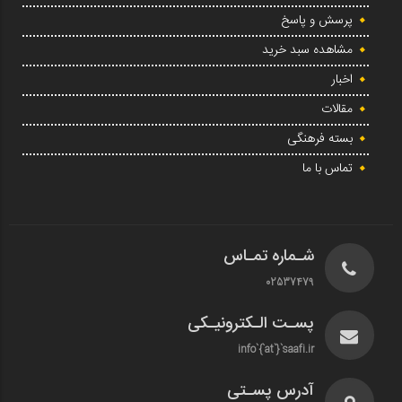
پرسش و پاسخ
مشاهده سبد خرید
اخبار
مقالات
بسته فرهنگی
تماس با ما
شـماره تمـاس
02537479
پسـت الـکترونیـکی
info`{`at`}`saafi.ir
آدرس پسـتی