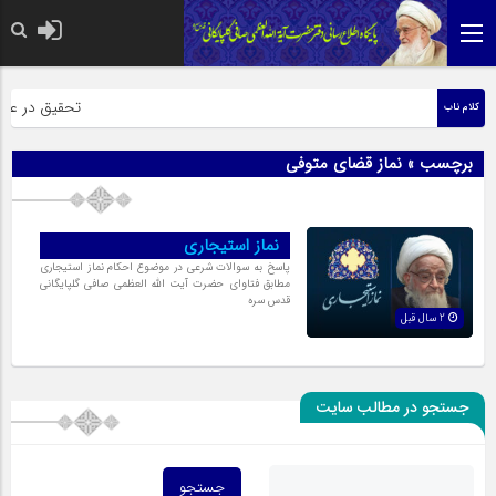
حضرت رسول اکرم
تحقیق در عبارت
کلام ناب
برچسب » نماز قضای متوفی
نماز استیجاری
پاسخ به سوالات شرعی در موضوع احکام نماز استیجارى
مطابق فتاوای حضرت آیت الله العظمی صافی گلپایگانی
قدس سره
2 سال قبل
جستجو در مطالب سایت