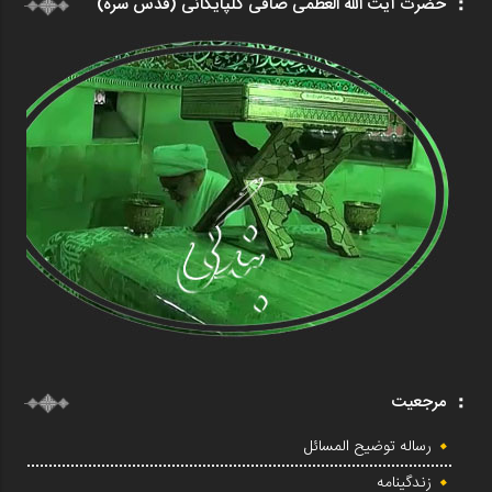
حضرت آیت الله العظمی صافی گلپایگانی (قدس سره)
مرجعیت
رساله توضیح المسائل
زندگینامه