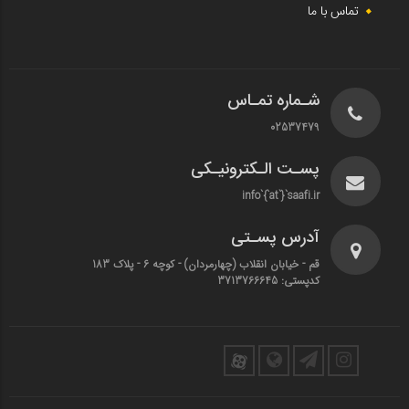
تماس با ما
شـماره تمـاس
02537479
پسـت الـکترونیـکی
info`{`at`}`saafi.ir
آدرس پسـتی
قم - خیابان انقلاب (چهارمردان)‌ - کوچه 6 - پلاک 183
کدپستی: 3713766645