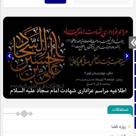
صفحه نخست
تماس با ما
ایتا
اطلاعیه مراسم عزاداری شهادت امام سجاد علیه السلام
آپارات
اینستاگرام
استفتائات
تلگرام
روزه قضا