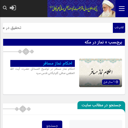
حضرت رسول اکرم 
تحقیق در عبارت
کلام ناب
برچسب » نماز در مکه
احکام نماز مسافر
احکام نماز مسافر در توضیح المسائل حضرت آیت الله
العظمی صافی گلپایگانی قدس سره
9 سال قبل
جستجو در مطالب سایت