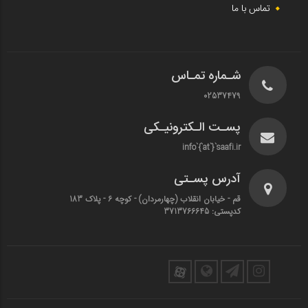
تماس با ما
شـماره تمـاس
02537479
پسـت الـکترونیـکی
info`{`at`}`saafi.ir
آدرس پسـتی
قم - خیابان انقلاب (چهارمردان)‌ - کوچه 6 - پلاک 183
کدپستی: 3713766645