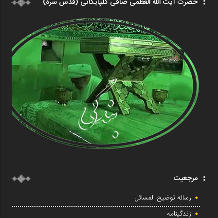
حضرت آیت الله العظمی صافی گلپایگانی (قدس سره)
مرجعیت
رساله توضیح المسائل
زندگینامه