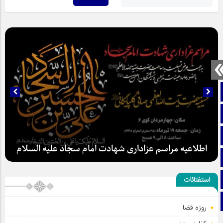
صفحه نخست
تماس با ما
ایتا
اطلاعیه مراسم عزاداری شهادت امام سجاد علیه السلام
آپارات
اینستاگرام
استفتائات
تلگرام
روزه قضا