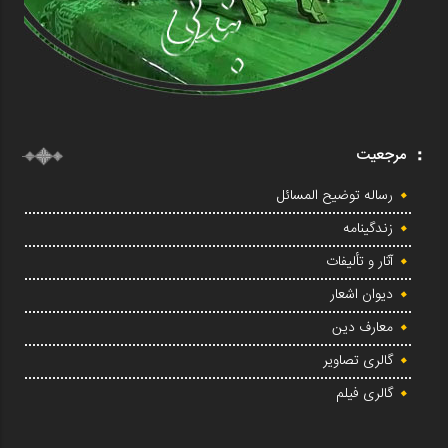
مرجعیت
رساله توضیح المسائل
زندگینامه
آثار و تألیفات
دیوان اشعار
معارف دین
گالری تصاویر
گالری فیلم