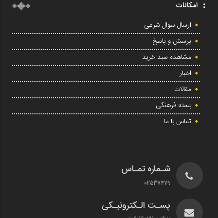
امکانات
ارسال سوال شرعی
پرسش و پاسخ
مشاهده سبد خرید
اخبار
مقالات
بسته فرهنگی
تماس با ما
شـماره تمـاس
02537479
پسـت الـکترونیـکی