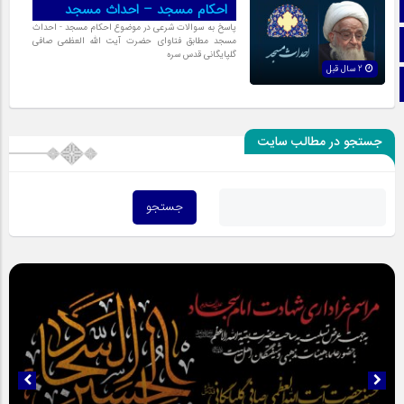
آپارات
احکام مسجد – احداث مسجد
پاسخ به سوالات شرعی در موضوع احکام مسجد - احداث
اینستاگرام
مسجد مطابق فتاوای حضرت آیت الله العظمی صافی
گلپایگانی قدس سره
2 سال قبل
تلگرام
جستجو در مطالب سایت