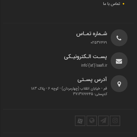
تماس با ما
شـماره تمـاس
02537479
پسـت الـکترونیـکی
info`{`at`}`saafi.ir
آدرس پسـتی
قم - خیابان انقلاب (چهارمردان)‌ - کوچه 6 - پلاک 183
کدپستی: 3713766645