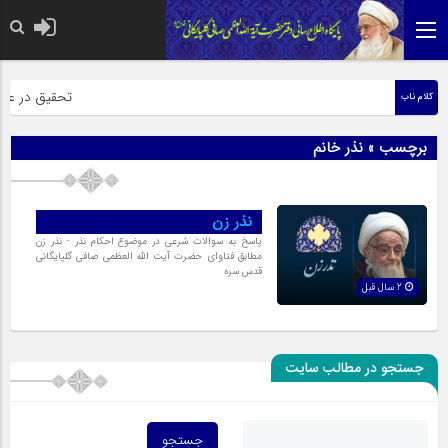
حضرت رسول اکرم 
تحقیق در عبارت
کلام ناب
برچسب » نذر خانم
نذر زن
پاسخ به سوالات شرعی در موضوع احکام نذر - نذر زن
مطابق فتاوای حضرت آیت الله العظمی صافی گلپایگانی
قدس سره
2 سال قبل
جستجو در مطالب سایت