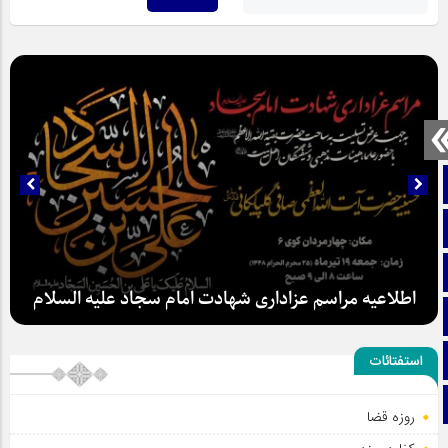
صفحه نخست
تماس با ما
ایتا
اطلاعیه مراسم عزاداری شهادت امام سجاد علیه السلام
آپارات
اینستاگرام
استفتائات
تلگرام
روزه قضا