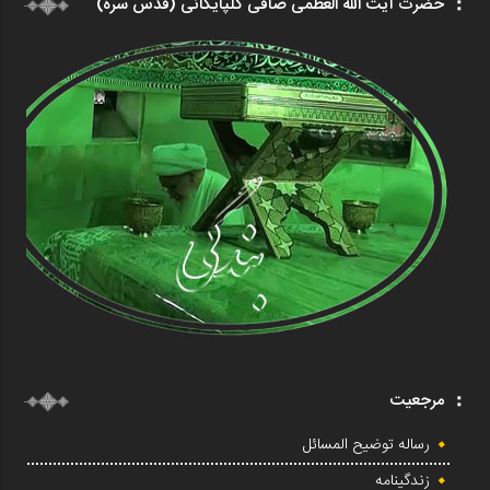
حضرت آیت الله العظمی صافی گلپایگانی (قدس سره)
مرجعیت
رساله توضیح المسائل
زندگینامه