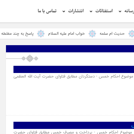
سانه
استفتائات
انتشارات
تماس با ما
حضرت رسول اکرم صلی الله علیه وآله: کسی‌که قائم از ف
ث ام سلمه
خواب امام علیه السلام
پاسخ به چند مغلطه نویسنده 
 موضوع احکام خمس - دستگردان مطابق فتاوای حضرت آیت الله العظمی
س
ر موضوع احکام خمس - پرداخت و مصرف خمس مطابق فتاوای حضرت