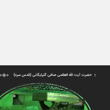
حضرت آیت الله العظمی صافی گلپایگانی (قدس سره)