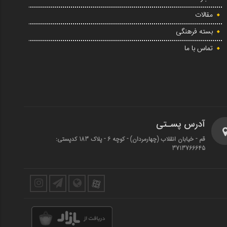
مقالات
بسته فرهنگی
تماس با ما
آدرس پسـتی
قم - خیابان انقلاب (چهارمردان)‌ - کوچه 6 - پلاک 183 کدپستی:
3713766645