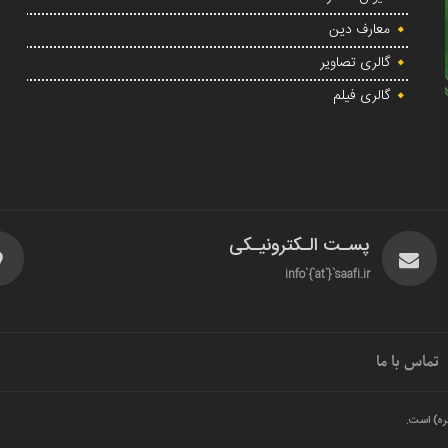
معارف دین
گالری تصاویر
گالری فیلم
پسـت الـکترونیـکی
info`{`at`}`saafi.ir
تماس با ما
ره) است.