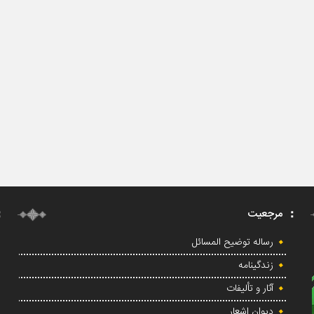
مرجعیت
رساله توضیح المسائل
زندگینامه
آثار و تألیفات
دیوان اشعار