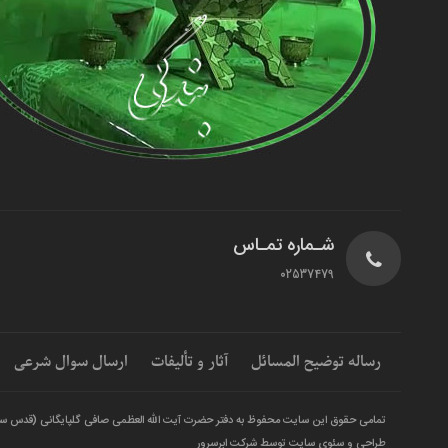
شـماره تمـاس
02537479
رساله توضیح المسائل
آثار و تألیفات
ارسال سوال شرعی
تمامی حقوق این سایت محفوظ به دفتر حضرت آیت الله العظمی صافی گلپایگانی (قدس س
طراحی و سئوی سایت توسط شرکت ابرسرور