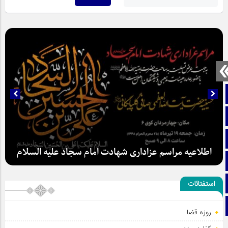
صفحه نخست
تماس با ما
ایتا
اطلاعیه مراسم عزاداری شهادت امام سجاد علیه السلام
آپارات
اینستاگرام
استفتائات
تلگرام
روزه قضا