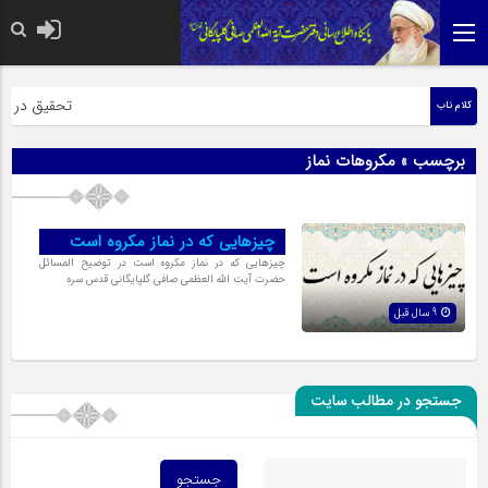
حضرت رسول اکر
تحقیق در عبار
کلام ناب
برچسب » مکروهات نماز
چیزهایی که در نماز مکروه است
چیزهایی که در نماز مکروه است در توضیح المسائل
حضرت آیت الله العظمی صافی گلپایگانی قدس سره
9 سال قبل
جستجو در مطالب سایت