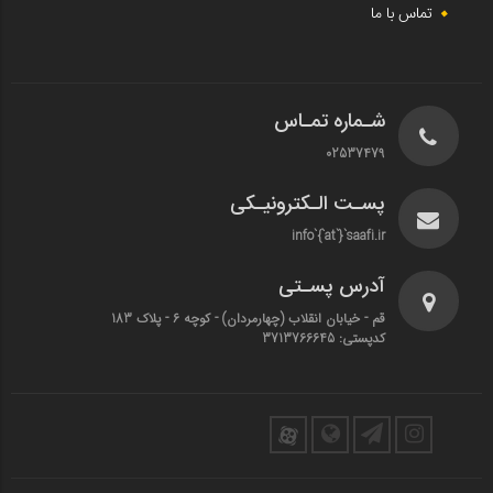
تماس با ما
شـماره تمـاس
02537479
پسـت الـکترونیـکی
info`{`at`}`saafi.ir
آدرس پسـتی
قم - خیابان انقلاب (چهارمردان)‌ - کوچه 6 - پلاک 183
کدپستی: 3713766645