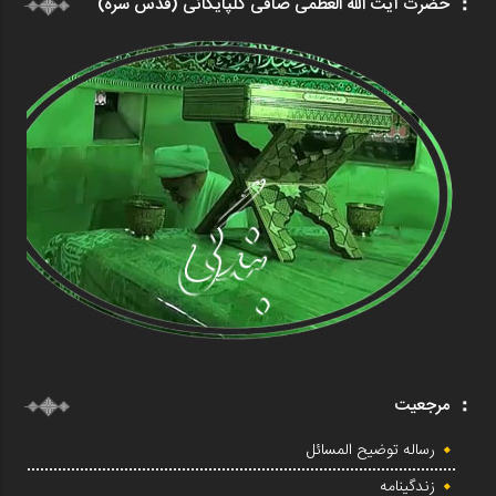
حضرت آیت الله العظمی صافی گلپایگانی (قدس سره)
مرجعیت
رساله توضیح المسائل
زندگینامه