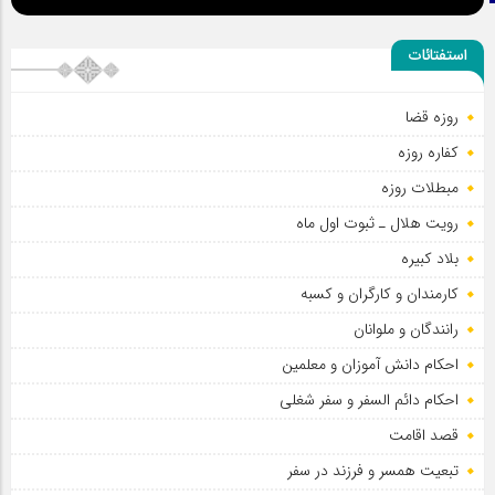
اطلاعیه مراسم عزاداری شهادت امام سجاد علیه السلام
استفتائات
سلطان عشق
روزه قضا
کفاره روزه
مبطلات روزه
رویت هلال ـ ثبوت اول ماه
بلاد کبیره
کارمندان و کارگران و کسبه
رانندگان و ملوانان
احکام دانش آموزان و معلمین
احکام دائم السفر و سفر شغلی
قصد اقامت
تبعیت همسر و فرزند در سفر