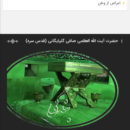
اعراض از وطن
حضرت آیت الله العظمی صافی گلپایگانی (قدس سره)