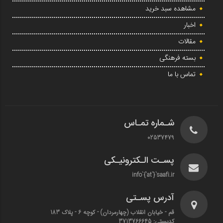
مشاهده سبد خرید
اخبار
مقالات
بسته فرهنگی
تماس با ما
شـماره تمـاس
02537479
پسـت الـکترونیـکی
info`{`at`}`saafi.ir
آدرس پسـتی
قم - خیابان انقلاب (چهارمردان)‌ - کوچه 6 - پلاک 183
کدپستی: 3713766645