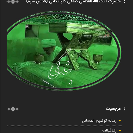
حضرت آیت الله العظمی صافی گلپایگانی (قدس سره)
مرجعیت
رساله توضیح المسائل
زندگینامه