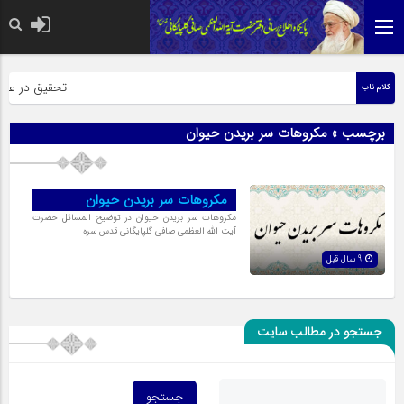
حضرت رسول اکرم 
تحقیق در عبارت
کلام ناب
برچسب » مکروهات سر بریدن حیوان
مکروهات سر بریدن حیوان
مکروهات سر بریدن حیوان در توضیح المسائل حضرت
آیت الله العظمی صافی گلپایگانی قدس سره
9 سال قبل
جستجو در مطالب سایت