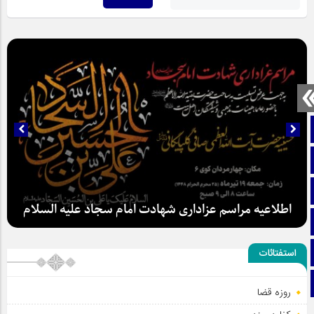
صفحه نخست
تماس با ما
ایتا
اطلاعیه مراسم عزاداری شهادت امام سجاد علیه السلام
آپارات
اینستاگرام
استفتائات
تلگرام
روزه قضا