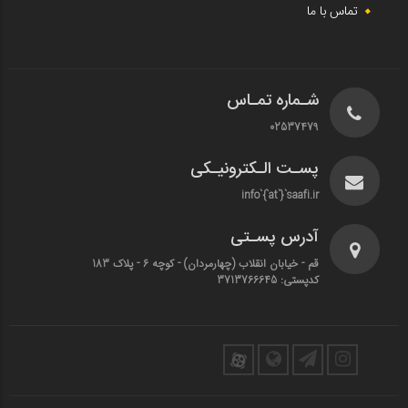
تماس با ما
شـماره تمـاس
02537479
پسـت الـکترونیـکی
info`{`at`}`saafi.ir
آدرس پسـتی
قم - خیابان انقلاب (چهارمردان)‌ - کوچه 6 - پلاک 183
کدپستی: 3713766645