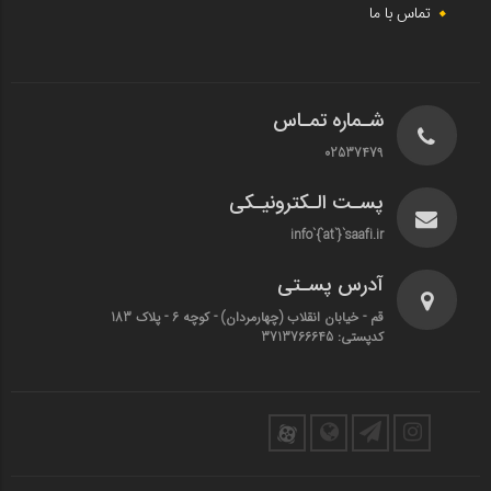
تماس با ما
شـماره تمـاس
02537479
پسـت الـکترونیـکی
info`{`at`}`saafi.ir
آدرس پسـتی
قم - خیابان انقلاب (چهارمردان)‌ - کوچه 6 - پلاک 183
کدپستی: 3713766645