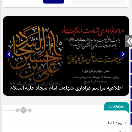
صفحه نخست
تماس با ما
ایتا
اطلاعیه مراسم عزاداری شهادت امام سجاد علیه السلام
آپارات
اینستاگرام
استفتائات
تلگرام
روزه قضا