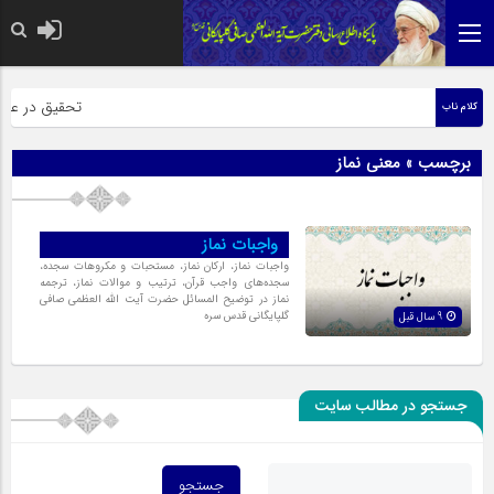
حضرت رسول اکرم ص
تحقیق در عبارت
کلام ناب
برچسب » معنی نماز
واجبات نماز
واجبات نماز، ارکان نماز، مستحبات و مکروهات سجده،
سجده‌های واجب قرآن، ترتیب و موالات نماز، ترجمه
نماز در توضیح المسائل حضرت آیت الله العظمی صافی
گلپایگانی قدس سره
9 سال قبل
جستجو در مطالب سایت