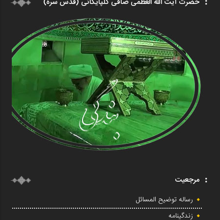
حضرت آیت الله العظمی صافی گلپایگانی (قدس سره)
مرجعیت
رساله توضیح المسائل
زندگینامه